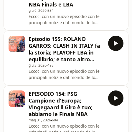
NBA Finals e LBA
https://www.instagram.com/sportinbarba/Link
giu 6, 2026
334
donazioni: https://ko-
Eccoci con un nuovo episodio con le
fi.com/sportinbarba Telegram
principali notizie dal mondo dello
https://t.me/sportinbarba/5
sport degli ultimi giorni. Buon
ascolto!Nord VPN:
Episodio 155: ROLAND
https://go.nordvpn.net/aff_c?
GARROS; CLASH IN ITALY fa
offer_id=15&amp;aff_id=135617&amp;url_id=858Seg
la storia; PLAYOFF LBA in
su Instagram:
equilibrio; e tanto altro...
https://www.instagram.com/sportinbarba/Link
giu 3, 2026
498
donazioni: https://ko-
Eccoci con un nuovo episodio con le
fi.com/sportinbarba Telegram
principali notizie dal mondo dello
https://t.me/sportinbarba/5
sport degli ultimi giorni. Buon
ascolto!Nord VPN:
EPISODIO 154: PSG
https://go.nordvpn.net/aff_c?
Campione d'Europa;
offer_id=15&amp;aff_id=135617&amp;url_id=858Seg
Vingegaard il Giro è tuo;
su Instagram:
abbiamo le Finals NBA
https://www.instagram.com/sportinbarba/Link
mag 31, 2026
604
donazioni: https://ko-
Eccoci con un nuovo episodio con le
fi.com/sportinbarba Telegram