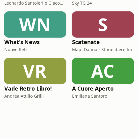
Leonardo Santoleri e Giacomo Toniaccini
Sky TG 24
WN
S
What's News
Scatenate
Nuove Reti
Mapi Danna - Storielibere.fm
VR
AC
Vade Retro Libro!
A Cuore Aperto
Andrea Attilio Grilli
Emiliana Santoro