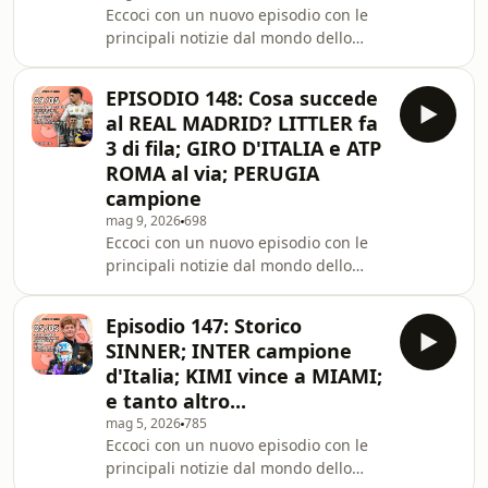
Eccoci con un nuovo episodio con le
fi.com/sportinbarba Telegram
principali notizie dal mondo dello
https://t.me/sportinbarba/5
sport degli ultimi giorni. Buon
ascolto!Nord VPN:
EPISODIO 148: Cosa succede
https://go.nordvpn.net/aff_c?
al REAL MADRID? LITTLER fa
offer_id=15&amp;aff_id=135617&amp;url_id=858Seg
3 di fila; GIRO D'ITALIA e ATP
su Instagram:
ROMA al via; PERUGIA
https://www.instagram.com/sportinbarba/Link
campione
donazioni: https://ko-
fi.com/sportinbarba Telegram
mag 9, 2026
698
Eccoci con un nuovo episodio con le
https://t.me/sportinbarba/5
principali notizie dal mondo dello
sport degli ultimi giorni. Buon
ascolto!Nord VPN:
Episodio 147: Storico
https://go.nordvpn.net/aff_c?
SINNER; INTER campione
offer_id=15&amp;aff_id=135617&amp;url_id=858Seg
d'Italia; KIMI vince a MIAMI;
su Instagram:
e tanto altro...
https://www.instagram.com/sportinbarba/Link
mag 5, 2026
785
donazioni: https://ko-
Eccoci con un nuovo episodio con le
fi.com/sportinbarba Telegram
principali notizie dal mondo dello
https://t.me/sportinbarba/5