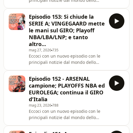
principali notizie dal mondo dello
https://t.me/sportinbarba/5
sport degli ultimi giorni. Buon
ascolto!Nord VPN:
Episodio 153: Si chiude la
https://go.nordvpn.net/aff_c?
SERIE A; VINGEGAARD mette
offer_id=15&amp;aff_id=135617&amp;url_id=858Seg
le mani sul GIRO; Playoff
su Instagram:
NBA/LBA/LNP; e tanto
https://www.instagram.com/sportinbarba/Link
altro...
donazioni: https://ko-
fi.com/sportinbarba Telegram
mag 27, 2026
735
Eccoci con un nuovo episodio con le
https://t.me/sportinbarba/5
principali notizie dal mondo dello
sport degli ultimi giorni. Buon
ascolto!Nord VPN:
Episodio 152 - ARSENAL
https://go.nordvpn.net/aff_c?
campione; PLAYOFFS NBA ed
offer_id=15&amp;aff_id=135617&amp;url_id=858Seg
EUROLEGA; continua il GIRO
su Instagram:
d'Italia
https://www.instagram.com/sportinbarba/Link
mag 23, 2026
788
donazioni: https://ko-
Eccoci con un nuovo episodio con le
fi.com/sportinbarba Telegram
principali notizie dal mondo dello
https://t.me/sportinbarba/5
sport degli ultimi giorni. Buon
ascolto!Nord VPN: