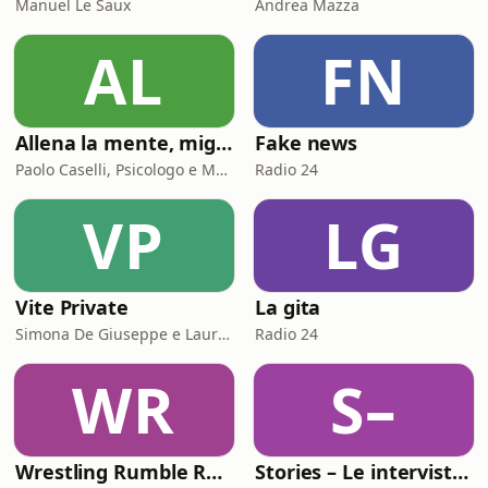
Manuel Le Saux
Andrea Mazza
AL
FN
Allena la mente, migliora la tua vita. Psicologia, mental training e crescita personale
Fake news
Paolo Caselli, Psicologo e Mental Trainer
Radio 24
VP
LG
Vite Private
La gita
Simona De Giuseppe e Laura Marinaro
Radio 24
WR
S–
Wrestling Rumble Room Podcast
Stories – Le interviste di Omar Schillaci