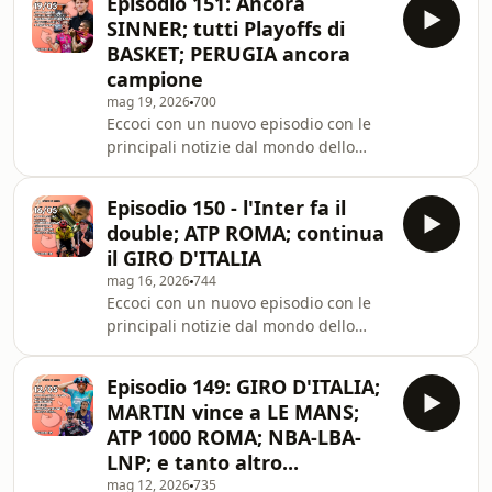
Episodio 151: Ancora
https://go.nordvpn.net/aff_c?
SINNER; tutti Playoffs di
offer_id=15&amp;aff_id=135617&amp;url_id=858Seg
BASKET; PERUGIA ancora
su Instagram:
campione
https://www.instagram.com/sportinbarba/Link
mag 19, 2026
700
donazioni: https://ko-
Eccoci con un nuovo episodio con le
fi.com/sportinbarba Telegram
principali notizie dal mondo dello
https://t.me/sportinbarba/5
sport degli ultimi giorni. Buon
ascolto!Nord VPN:
Episodio 150 - l'Inter fa il
https://go.nordvpn.net/aff_c?
double; ATP ROMA; continua
offer_id=15&amp;aff_id=135617&amp;url_id=858Seg
il GIRO D'ITALIA
su Instagram:
mag 16, 2026
744
https://www.instagram.com/sportinbarba/Link
Eccoci con un nuovo episodio con le
donazioni: https://ko-
principali notizie dal mondo dello
fi.com/sportinbarba Telegram
sport degli ultimi giorni. Buon
https://t.me/sportinbarba/5
ascolto!Nord VPN:
Episodio 149: GIRO D'ITALIA;
https://go.nordvpn.net/aff_c?
MARTIN vince a LE MANS;
offer_id=15&amp;aff_id=135617&amp;url_id=858Seg
ATP 1000 ROMA; NBA-LBA-
su Instagram:
LNP; e tanto altro...
https://www.instagram.com/sportinbarba/Link
mag 12, 2026
735
donazioni: https://ko-