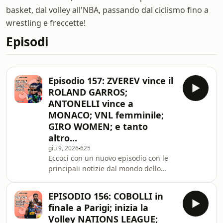
basket, dal volley all'NBA, passando dal ciclismo fino a
wrestling e freccette!
Episodi
Episodio 157: ZVEREV vince il
ROLAND GARROS;
ANTONELLI vince a
MONACO; VNL femminile;
GIRO WOMEN; e tanto
altro...
giu 9, 2026
625
Eccoci con un nuovo episodio con le
principali notizie dal mondo dello
sport degli ultimi giorni. Buon
ascolto!Nord VPN:
EPISODIO 156: COBOLLI in
https://go.nordvpn.net/aff_c?
finale a Parigi; inizia la
offer_id=15&amp;aff_id=135617&amp;url_id=858Seg
Volley NATIONS LEAGUE;
su Instagram: