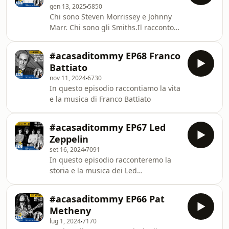
gen 13, 2025
5850
grande popolarità raggiunta con
Chi sono Steven Morrissey e Johnny
Woodstock, fino al grande rilancio
Marr. Chi sono gli Smiths.Il racconto
dell’artista con l’album
dei due giovani e della band che
Supernatural.Questa è la storia di un
cambiò il modo di vedere la musica
musicista che ha attraversato i
#acasaditommy EP68 Franco
britannica negli anni 80.
decenni e le mode
Battiato
nov 11, 2024
6730
In questo episodio raccontiamo la vita
e la musica di Franco Battiato
#acasaditommy EP67 Led
Zeppelin
set 16, 2024
7091
In questo episodio racconteremo la
storia e la musica dei Led
Zeppelin.acasaditommy@radiosp30.xyz
#acasaditommy EP66 Pat
Metheny
lug 1, 2024
7170