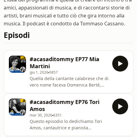
amici, appassionati di musica, e di raccontarsi storie di
artisti, brani musicali e tutto ciò che gira intorno alla
musica. Il podcast è condotto da Tommaso Cassano.
Episodi
#acasaditommy EP77 Mia
Martini
giu 1, 2026
5857
Quella della cantante calabrese che di
vero nome faceva Domenica Berté,
sorella di Loredana, è stata una delle
storie più intense della canzone
#acasaditommy EP76 Tori
italiana. Tanto intensa quanto
Amos
assurda per la direzione che prese.La
mar 30, 2026
6351
storia di Mia Martini è piena di
Questo episodio lo dedichiamo Tori
chiaroscuri, di controsensi, di
Amos, cantautrice e pianista
paradossi. Il più determinante è stato
americana. E’ un prodigio del
il contrasto, acutissimo, tra l’amore