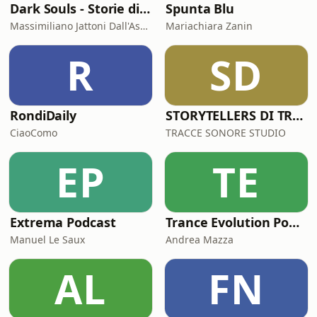
Dark Souls - Storie di serial killer
Spunta Blu
Massimiliano Jattoni Dall'Asén
Mariachiara Zanin
R
SD
RondiDaily
STORYTELLERS DI TRACCESONORE STUDIO
CiaoComo
TRACCE SONORE STUDIO
EP
TE
Extrema Podcast
Trance Evolution Podcast
Manuel Le Saux
Andrea Mazza
AL
FN