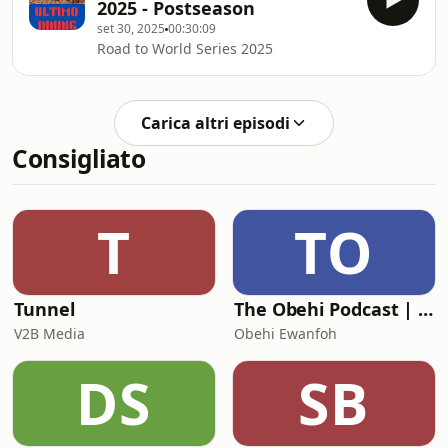
2025 - Postseason
set 30, 2025
00:30:09
Road to World Series 2025
Carica altri episodi
Consigliato
T
TO
Tunnel
The Obehi Podcast | Life & Legacy Project
V2B Media
Obehi Ewanfoh
DS
SB