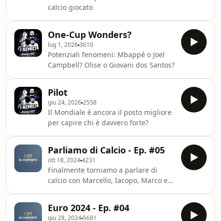
calcio giocato
One-Cup Wonders?
lug 1, 2026
3610
Potenziali fenomeni: Mbappé o Joel
Campbell? Olise o Giovani dos Santos?
Pilot
giu 24, 2026
2558
Il Mondiale è ancora il posto migliore
per capire chi è davvero forte?
Parliamo di Calcio - Ep. #05
ott 18, 2024
4231
Finalmente torniamo a parlare di
calcio con Marcello, Iacopo, Marco e
Andrea, perché alla fine non c'è
niente di più bello, a prescindere
Euro 2024 - Ep. #04
dall'argomento che è solo un pretesto
giu 28, 2024
5681