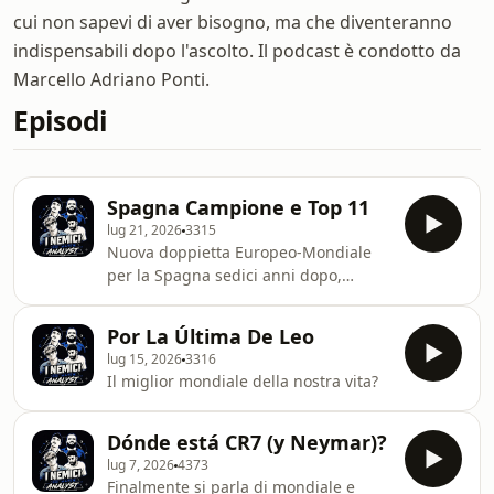
cui non sapevi di aver bisogno, ma che diventeranno
indispensabili dopo l'ascolto. Il podcast è condotto da
Marcello Adriano Ponti.
Episodi
Spagna Campione e Top 11
lug 21, 2026
3315
Nuova doppietta Europeo-Mondiale
per la Spagna sedici anni dopo,
riusciremo a mettere meno di tre
spagnoli in Top 11?
Por La Última De Leo
lug 15, 2026
3316
Il miglior mondiale della nostra vita?
Dónde está CR7 (y Neymar)?
lug 7, 2026
4373
Finalmente si parla di mondiale e