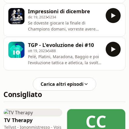
centrocampisti degli anni 2000, da
Zidane a Rodri, passando per il
Impressioni di dicembre
terzetto inglese, gli spagnoli di
dic 19, 2023
5234
Guardiola e i fenomeni di Milan e Real
Se doveste giocare la finale di
Madrid
Champions domani, vorreste avere
Haaland o Rodrygo negli ultimi metri?
Ben tornati a TGP Podcast
TGP - L'evoluzione dei #10
ott 19, 2023
5488
Pelé, Platini, Maradona, Baggio e poi
l'evoluzione tattica e atletica, la svolta
collettivista, Sacchi, van Gaal,
Mourinho, Guardiola... e i numeri #10
che fine hanno fatto? Ma, soprattutto,
Carica altri episodi
come si fa a giocare a calcio senza
Consigliato
Giorgi Kinkladze?
CC
TV Therapy
Tellyst - Iononmistresso - Vois