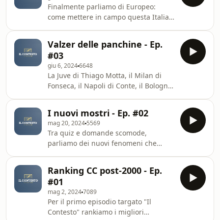
Finalmente parliamo di Europeo:
come mettere in campo questa Italia,
gli incroci più interessanti degli
ottavi, l'immancabile power ranking e
Valzer delle panchine - Ep.
tanto altro in questo episodio
#03
dedicato a Euro 2024. in chiusura non
giu 6, 2024
6648
potevamo esimerci dal quizzone a
La Juve di Thiago Motta, il Milan di
tema
Fonseca, il Napoli di Conte, il Bologna
di Italiano e, perché no, pure Inter
Atalanta Roma e Lazio. Ma,
I nuovi mostri - Ep. #02
soprattutto, un grande e atteso
mag 20, 2024
5569
ritorno
Tra quiz e domande scomode,
parliamo dei nuovi fenomeni che
hanno dominato le semifinali
europee. Dal sempre più probabile
Ranking CC post-2000 - Ep.
sbarco di Mbappé al Real e la
#01
convivenza con Bellingham, fino ai
mag 2, 2024
7089
paragoni più improbabili per Florian
Per il primo episodio targato "Il
Wirtz
Contesto" rankiamo i migliori