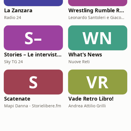
La Zanzara
Wrestling Rumble Room Podcast
Radio 24
Leonardo Santoleri e Giacomo Toniaccini
S–
WN
Stories – Le interviste di Omar Schillaci
What's News
Sky TG 24
Nuove Reti
S
VR
Scatenate
Vade Retro Libro!
Mapi Danna - Storielibere.fm
Andrea Attilio Grilli