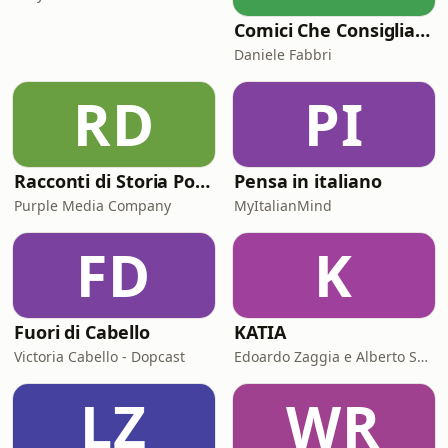
Comici Che Consigliano Cose
Daniele Fabbri
RD
PI
Racconti di Storia Podcast
Pensa in italiano
Purple Media Company
MyItalianMind
FD
K
Fuori di Cabello
KATIA
Victoria Cabello - Dopcast
Edoardo Zaggia e Alberto Sacco
LZ
WR