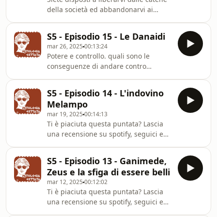
della società ed abbandonarvi ai
piaceri della vita senza pensarci due
volte? Dioniso sarà ben felice di
S5 - Episodio 15 - Le Danaidi
aiutarvi in questa transizione! La
mar 26, 2025
00:13:24
storia del Dio che inventò il vino, dio
Potere e controllo. quali sono le
dei piaceri e dei party sfrenati.Ti è
conseguenze di andare contro
piaciuta questa puntata? Lascia una
l&#39;ordine naturale delle cose? In
recensione su spotify, seguici e scrivi
questa puntata Manuela parla delle
un commento alla puntataVuoi
S5 - Episodio 14 - L'indovino
Danaidi.Ti è piaciuta questa puntata?
collaborare con noi o proporci i tuoi
Melampo
Lascia una recensione su spotify,
mar 19, 2025
00:14:13
seguici e scrivi un commento alla
Ti è piaciuta questa puntata? Lascia
puntataVuoi collaborare con noi o
una recensione su spotify, seguici e
proporci i tuoi podcast ? scrivici una
scrivi un commento alla puntataVuoi
mail a:
collaborare con noi, proporci i tuoi
info@agenzialookatme.com⁠https://www.agenzialoo
S5 - Episodio 13 - Ganimede,
podcast o sponsorizzare Mitologia
di Manuela:
Zeus e la sfiga di essere belli
Gettata? scrivici una mail a:
mar 12, 2025
00:12:02
info@agenzialookatme.comhttps://www.agenzialoo
Ti è piaciuta questa puntata? Lascia
di Manuela:
una recensione su spotify, seguici e
https://www.instagram.com/manume9/Cerchi
scrivi un commento alla puntataVuoi
il Gettabolario? eccolo: