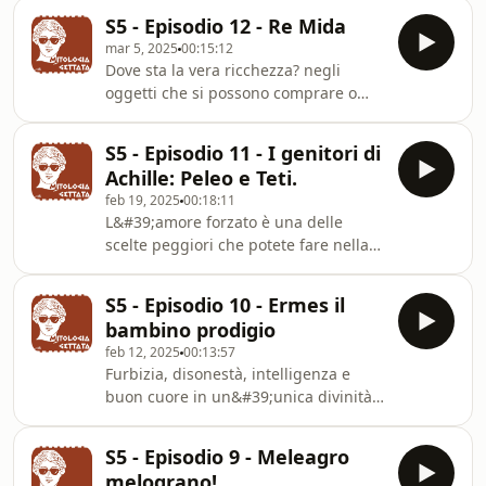
collaborare con noi, proporci i tuoi
https://fr.tipeee.com/mitologia-
S5 - Episodio 12 - Re Mida
podcast o sponsorizzare Mitologia
gettata/news/1
mar 5, 2025
00:15:12
Gettata? scrivici una mail a:
Dove sta la vera ricchezza? negli
info@agenzialookatme.comhttps://www.agenzialoo
oggetti che si possono comprare o
di Manuela:
nelle esperienze e nei legami umani?
https://www.instagram.com/manume9/Cerchi
Ti è piaciuta questa puntata? Lascia
il Gettabolario? eccolo:
S5 - Episodio 11 - I genitori di
una recensione su spotify, seguici e
https://fr.tipeee.com/mitologia-
Achille: Peleo e Teti.
scrivi un commento alla puntataVuoi
gettata/news/1
feb 19, 2025
00:18:11
collaborare con noi, proporci i tuoi
L&#39;amore forzato è una delle
podcast o sponsorizzare Mitologia
scelte peggiori che potete fare nella
Gettata? scrivici una mail a:
vita. Oggi vi racconto la storia dei
info@agenzialookatme.comhttps://www.agenzialoo
genitori di Achille: Peleo e Teti.Ti è
di Manuela: https://
S5 - Episodio 10 - Ermes il
piaciuta questa puntata? Lascia una
bambino prodigio
recensione su spotify, seguici e scrivi
feb 12, 2025
00:13:57
un commento alla puntataVuoi
Furbizia, disonestà, intelligenza e
collaborare con noi, proporci i tuoi
buon cuore in un&#39;unica divinità,
podcast o sponsorizzare Mitologia
Ermes!!Ti è piaciuta questa puntata?
Gettata? scrivici una mail a:
Lascia una recensione su spotify,
info@agenzialookatme.comhttps://www.agenzialook
S5 - Episodio 9 - Meleagro
seguici e scrivi un commento alla
melograno!