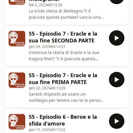
puntataVuoi collaborare con noi,
feb 5, 2025
00:15:30
proporci i tuoi podcast o
La triste storia di Meleagro Ti è
sponsorizzare Mitologia Gettata?
piaciuta questa puntata? Lascia una
scrivici una mail a:
recensione su spotify, seguici e scrivi
info@agenzialookatme.comhttps://www.agenzialoo
un commento alla puntata Vuoi
di Manuela:
S5 - Episodio 7 - Eracle e la
collaborare con noi, proporci i tuoi
https://www.instagram.com/manume
sua fine SECONDA PARTE
podcast o sponsorizzare Mitologia
gen 29, 2025
00:13:57
Gettata? scrivici una mail a:
Continua la storia di Eracle e la sua
info@agenzialookatme.com
tragica fine!!! Ti è piaciuta questa
https://www.agenzialookatme.com
puntata? Lascia una recensione su
Instagram di Manuela:
spotify, seguici e scrivi un commento
https://www.instagram.com/manume9/
S5 - Episodio 7 - Eracle e la
alla puntata Vuoi collaborare con noi,
Cerchi il Gettabolario? eccolo:
sua fine PRIMA PARTE
proporci i tuoi podcast o
https://fr.ti
gen 22, 2025
00:13:29
sponsorizzare Mitologia Gettata?
Saresti disposto ad usare un
scrivici una mail a:
sortilegio per tenere con te la persona
info@agenzialookatme.com
amata e quindi a ingannarla?? Oggi vi
https://www.agenzialookatme.com
parliamo della tragica fine di Eracle!!!
Instagram di Manuela:
S5 - Episodio 6 - Beroe e la
Ti è piaciuta questa puntata? Lascia
https://www.instagram.com/manume9/
sfida d'amore
una recensione su spotify, seguici e
Cerchi il Gettabola
gen 15, 2025
00:13:22
scrivi un commento alla puntata Vuoi