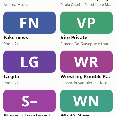
Andrea Mazza
Paolo Caselli, Psicologo e Mental Trainer
FN
VP
Fake news
Vite Private
Radio 24
Simona De Giuseppe e Laura Marinaro
LG
WR
La gita
Wrestling Rumble Room Podcast
Radio 24
Leonardo Santoleri e Giacomo Toniaccini
S–
WN
Stories – Le interviste di Omar Schillaci
What's News