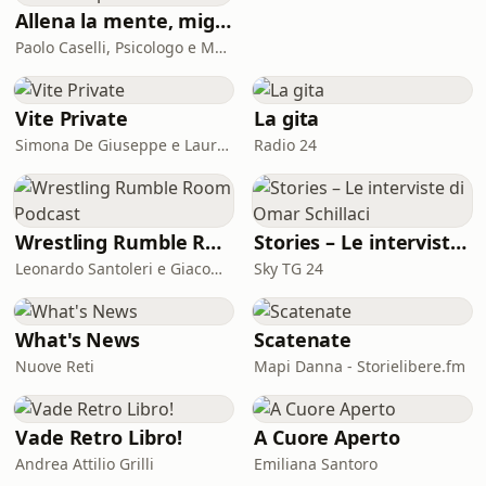
esperienza e linguaggio
Allena la mente, migliora la tua vita. Psicologia, mental training e crescita personale
chiaro.Musica di @Fabiro
Paolo Caselli, Psicologo e Mental Trainer
Vite Private
La gita
Simona De Giuseppe e Laura Marinaro
Radio 24
Wrestling Rumble Room Podcast
Stories – Le interviste di Omar Schillaci
Leonardo Santoleri e Giacomo Toniaccini
Sky TG 24
What's News
Scatenate
Nuove Reti
Mapi Danna - Storielibere.fm
Vade Retro Libro!
A Cuore Aperto
Andrea Attilio Grilli
Emiliana Santoro