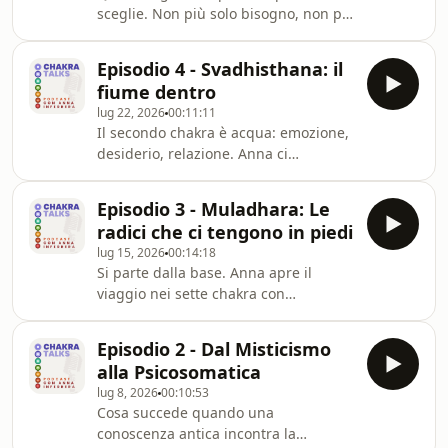
sceglie. Non più solo bisogno, non più
@Fabiro
solo desiderio — ma volontà.
Manipura, il terzo chakra, governa il
Episodio 4 - Svadhisthana: il
potere personale, l&#39;autostima, la
fiume dentro
capacità di agire nel mondo senza
lug 22, 2026
00:11:11
vergogna. Anna ci porta a fare una
Il secondo chakra è acqua: emozione,
domanda semplice, ma tutt&#39;altro
desiderio, relazione. Anna ci
che banale: quanto spesso agisci per
accompagna nel mondo di
scelta, e quanto spesso reagisci per
Svadhisthana, il centro che ci spinge
paura?
Episodio 3 - Muladhara: Le
per la prima volta a guardare fuori da
radici che ci tengono in piedi
noi stessi. Tra storie vissute e una
lug 15, 2026
00:14:18
meditazione guidata, un episodio su
Si parte dalla base. Anna apre il
cosa significa imparare a lasciare
viaggio nei sette chakra con
andare.Musica di @Fabiro
Muladhara, il primo: il centro che
governa sopravvivenza, sicurezza e
Episodio 2 - Dal Misticismo
radicamento. Un episodio concreto,
alla Psicosomatica
fatto di domande dirette e di una
lug 8, 2026
00:10:53
pratica per ritrovare il contatto con la
Cosa succede quando una
terra.Musica di @Fabiro
conoscenza antica incontra la