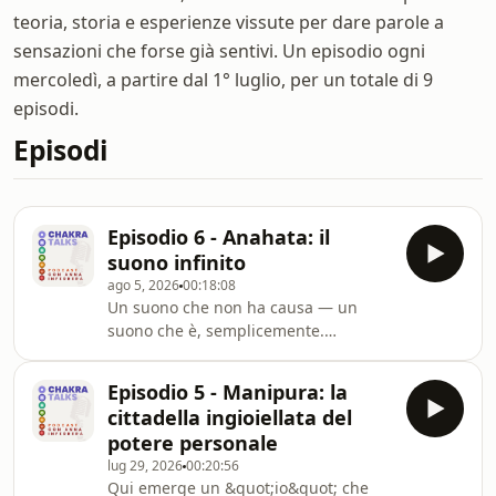
teoria, storia e esperienze vissute per dare parole a
sensazioni che forse già sentivi. Un episodio ogni
mercoledì, a partire dal 1° luglio, per un totale di 9
episodi.
Episodi
Episodio 6 - Anahata: il
suono infinito
ago 5, 2026
00:18:08
Un suono che non ha causa — un
suono che è, semplicemente.
Anahata, il quarto chakra, governa
l&#39;amore, la compassione,
Episodio 5 - Manipura: la
l&#39;auto-accettazione: il ponte tra
cittadella ingioiellata del
materia e spirito. Anna ci lascia con
potere personale
una domanda che sembra facile, e
lug 29, 2026
00:20:56
non lo è affatto: ti piace stare in
Qui emerge un &quot;io&quot; che
compagnia di te stessa?Musica di: