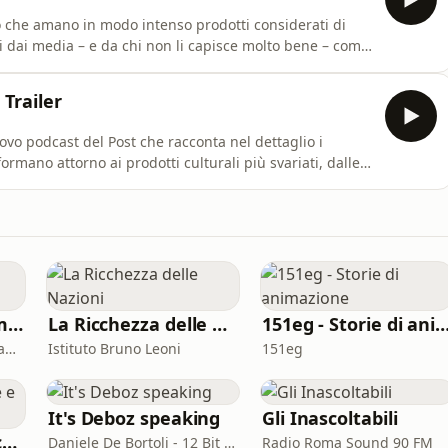
o che amano in modo intenso prodotti considerati di
i dai media – e da chi non li capisce molto bene – come
librate. Vale per le fan dei Beatles che li accolsero
er quelle che oggi si accampano fuori dagli stadi con
Trailer
o podcast del Post che racconta nel dettaglio i
rmano attorno ai prodotti culturali più svariati, dalle
uadre sportive. Cinque puntate per parlare, con
ici e continenti lontani tra loro, di cosa sono i fandom,
Ab ovo (usque ad mala)
La Ricchezza delle Nazioni
151eg - Storie di animaz
Satura Lanx: Latin language and literature for beginners.
Istituto Bruno Leoni
151eg
It's Deboz speaking
Gli Inascoltabili
Il Podcast della voce e del canto
Daniele De Bortoli - 12 Bit Retrogaming Trieste
Radio Roma Sound 90 FM