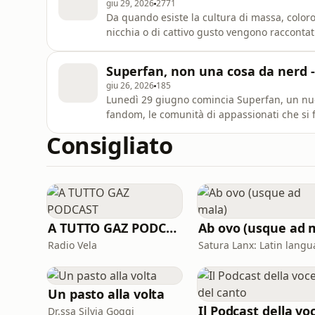
giu 29, 2026
2771
Da quando esiste la cultura di massa, color
nicchia o di cattivo gusto vengono raccontat
persone instabili, infantili o addirittura squi
durante il primo tour, nel 1964, così come p
Superfan, non una cosa da nerd - 
giorni
giu 26, 2026
185
Lunedì 29 giugno comincia Superfan, un nuov
fandom, le comunità di appassionati che si fo
band ai videogiochi, dalle celebrità alle sq
Consigliato
tantissimi esempi provenienti da periodi stor
da dove vengo
A TUTTO GAZ PODCAST
Radio Vela
Un pasto alla volta
Dr.ssa Silvia Goggi