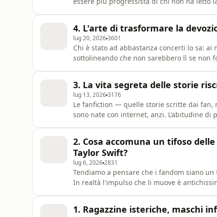
essere più progressista di chi non ha letto
storie che si amano contribuiscano a formare
teorica – e aiuta anche a capire perché le p
4. L'arte di trasformare la devoz
spaccato il
lug 20, 2026
3601
Chi è stato ad abbastanza concerti lo sa: ai 
sottolineando che non sarebbero lì se non fos
cambiare le sorti delle storie e delle perso
tenere un film nei cinema per cinquant'anni d
3. La vita segreta delle storie risc
apparentemente allo
lug 13, 2026
3176
Le fanfiction — quelle storie scritte dai fan
sono nate con internet, anzi. L’abitudine di 
vicende è vecchia di secoli: la praticavano g
avventure di re Artù, e secondo alcuni studi
2. Cosa accomuna un tifoso delle
pre
Taylor Swift?
lug 6, 2026
2831
Tendiamo a pensare che i fandom siano un f
In realtà l'impulso che li muove è antichissim
dell'antica Roma, che ne indossavano i color
e nei pellegrini medievali che attraversavano
1. Ragazzine isteriche, maschi inf
stessa i