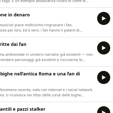
 la saga. È un esempio abbastanza chiaro di come le
 un'identità politica, molto prima di qualsiasi lettura
osizioni di J.K. Rowling sulle persone trans abbiano
ione in denaro
musicisti piace moltissimo ringraziare i fan,
se per loro. Ed è vero: i fan hanno il potere di
ne che amano. Possono salvare serie dalla cancellazione,
i seguito o rilanciare la carriera di un artista
ritte dai fan
, ma ambientate in universi narrativi già esistenti — non
prendere personaggi già esistenti e riscriverne le
li autori medievali che rielaboravano di continuo le
osi vi rientra persino la Divina Commedia di Dante, che
 bighe nell’antica Roma e una fan di
enomeno recente, nato con internet e i social network.
o: si riconosce nei tifosi delle corse delle bighe
i e incidevano maledizioni contro gli aurighi avversari,
 l'Europa per venerare le reliquie dei santi con la
antili e pazzi stalker