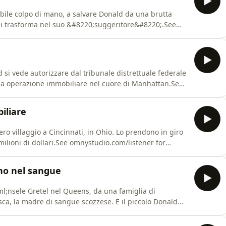
bile colpo di mano, a salvare Donald da una brutta
si trasforma nel suo &#8220;suggeritore&#8220;.See
tion.
si vede autorizzare dal tribunale distrettuale federale
sa operazione immobiliare nel cuore di Manhattan.See
tion.
iliare
ro villaggio a Cincinnati, in Ohio. Lo prendono in giro
lioni di dollari.See omnystudio.com/listener for
ano nel sangue
l;nsele Gretel nel Queens, da una famiglia di
sca, la madre di sangue scozzese. E il piccolo Donald
e omnystudio.com/listener for privacy information.