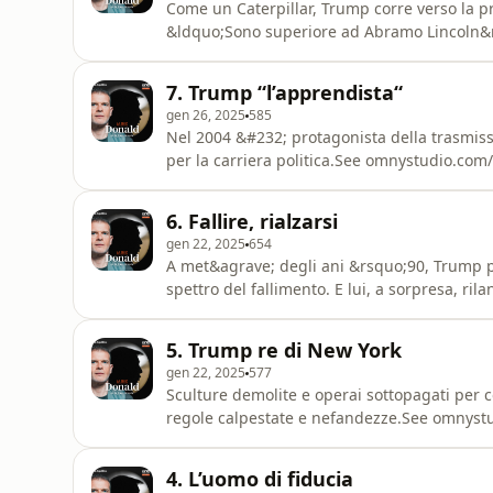
Come un Caterpillar, Trump corre verso la pre
&ldquo;Sono superiore ad Abramo Lincoln&r
information.
7. Trump “l’apprendista“
gen 26, 2025
585
Nel 2004 &#232; protagonista della trasmis
per la carriera politica.See omnystudio.com/
6. Fallire, rialzarsi
gen 22, 2025
654
A met&agrave; degli ani &rsquo;90, Trump p
spettro del fallimento. E lui, a sorpresa, r
privacy information.
5. Trump re di New York
gen 22, 2025
577
Sculture demolite e operai sottopagati per c
regole calpestate e nefandezze.See omnystud
4. L’uomo di fiducia