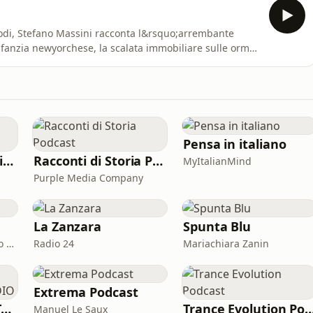
odi, Stefano Massini racconta l&rsquo;arrembante
infanzia newyorchese, la scalata immobiliare sulle orme
mp Tower, realizzata grazie allo spericolato avvocato
y, gli amori, le amanti. Fino al 16 giugno del 2015,
Pensa in italiano
Comici Che Consigliano Cose
Racconti di Storia Podcast
MyItalianMind
Purple Media Company
La Zanzara
Spunta Blu
Edoardo Zaggia e Alberto Sacco
Radio 24
Mariachiara Zanin
Extrema Podcast
STORYTELLERS DI TRACCESONORE STUDIO
Trance Evolution P
Manuel Le Saux