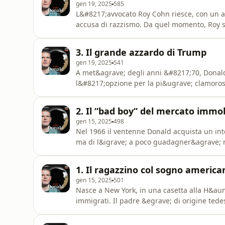
gen 19, 2025
585
L&#8217;avvocato Roy Cohn riesce, con un a
accusa di razzismo. Da quel momento, Roy 
omnystudio.com/listener for privacy informa
3. Il grande azzardo di Trump
gen 19, 2025
541
A met&agrave; degli anni &#8217;70, Donald 
l&#8217;opzione per la pi&ugrave; clamoro
omnystudio.com/listener for privacy informa
2. Il “bad boy“ del mercato immob
gen 15, 2025
498
Nel 1966 il ventenne Donald acquista un inte
ma di l&igrave; a poco guadagner&agrave; mi
privacy information.
1. Il ragazzino col sogno americ
gen 15, 2025
501
Nasce a New York, in una casetta alla H&aum
immigrati. Il padre &egrave; di origine tede
gi&agrave; da ragazzino sogna in grande.Se