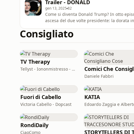
Trailer - DONALD
gen 13, 2025
82
Come si diventa Donald Trump? In otto epis
ascesa del due volte presidente: la dorata 
del padre Fred, i grandi azzardi come la Tru
Consigliato
Roy Cohn, lo spettacolo, il wrestling, i realit
quando la ca
TV Therapy
Tellyst - Iononmistresso - Vois
Daniele Fabbri
Fuori di Cabello
KATIA
Victoria Cabello - Dopcast
RondiDaily
CiaoComo