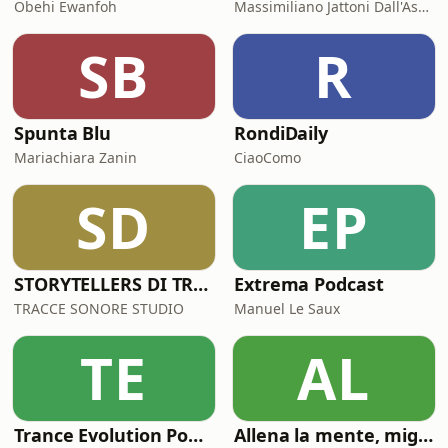
Obehi Ewanfoh
Massimiliano Jattoni Dall'Asén
SB
R
Spunta Blu
RondiDaily
Mariachiara Zanin
CiaoComo
SD
EP
STORYTELLERS DI TRACCESONORE STUDIO
Extrema Podcast
TRACCE SONORE STUDIO
Manuel Le Saux
TE
AL
Trance Evolution Podcast
Allena la mente, migliora la tua vita. Psicologia, mental training e crescita personale