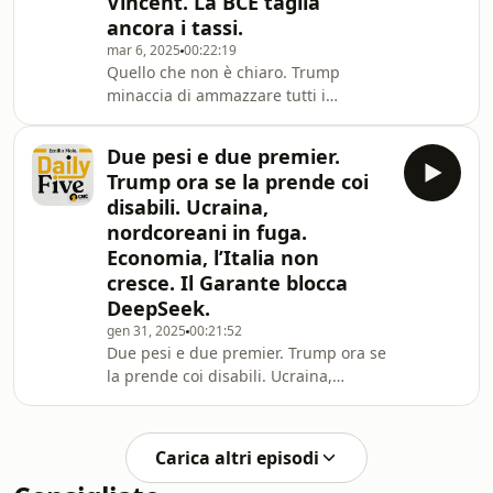
Vincent. La BCE taglia
ancora i tassi.
mar 6, 2025
00:22:19
Quello che non è chiaro. Trump
minaccia di ammazzare tutti i
palestinesi. Il Consiglio europeo sul
riarmo. Giustizia negata per Vincent.
Due pesi e due premier.
La BCE taglia ancora i tassi.
Trump ora se la prende coi
disabili. Ucraina,
nordcoreani in fuga.
Economia, l’Italia non
cresce. Il Garante blocca
DeepSeek.
gen 31, 2025
00:21:52
Due pesi e due premier. Trump ora se
la prende coi disabili. Ucraina,
nordcoreani in fuga. Economia, l’Italia
non cresce. Il Garante blocca
DeepSeek.
Carica altri episodi