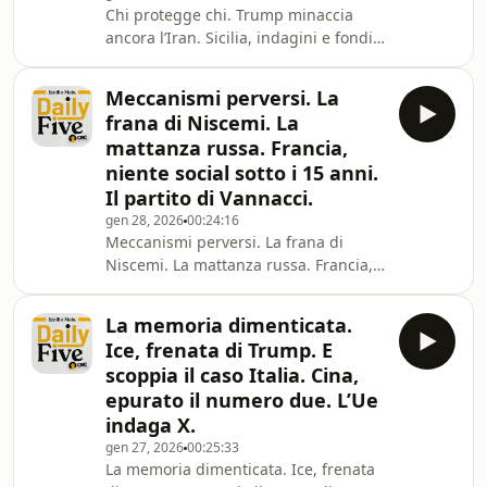
Chi protegge chi. Trump minaccia
ancora l’Iran. Sicilia, indagini e fondi.
Referendum, i fuorisede dimenticati.
Il segreto della Spagna.
Meccanismi perversi. La
frana di Niscemi. La
mattanza russa. Francia,
niente social sotto i 15 anni.
Il partito di Vannacci.
gen 28, 2026
00:24:16
Meccanismi perversi. La frana di
Niscemi. La mattanza russa. Francia,
niente social sotto i 15 anni. Il partito
di Vannacci.
La memoria dimenticata.
Ice, frenata di Trump. E
scoppia il caso Italia. Cina,
epurato il numero due. L’Ue
indaga X.
gen 27, 2026
00:25:33
La memoria dimenticata. Ice, frenata