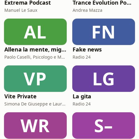
Extrema Podcast
Trance Evolution Podcast
Manuel Le Saux
Andrea Mazza
AL
FN
Allena la mente, migliora la tua vita. Psicologia, mental training e crescita personale
Fake news
Paolo Caselli, Psicologo e Mental Trainer
Radio 24
VP
LG
Vite Private
La gita
Simona De Giuseppe e Laura Marinaro
Radio 24
WR
S–