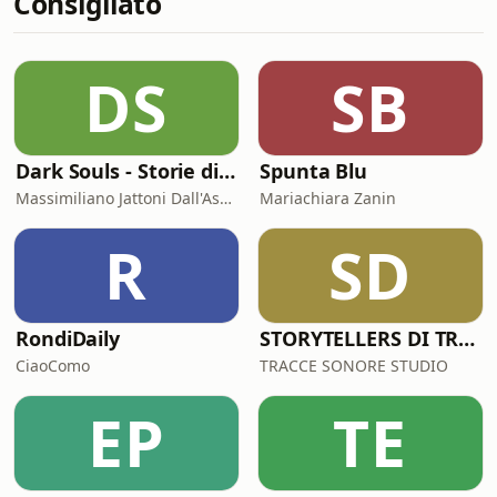
Consigliato
DS
SB
Dark Souls - Storie di serial killer
Spunta Blu
Massimiliano Jattoni Dall'Asén
Mariachiara Zanin
R
SD
RondiDaily
STORYTELLERS DI TRACCESONORE STUDIO
CiaoComo
TRACCE SONORE STUDIO
EP
TE