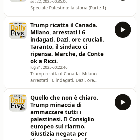
set 22, 2025
00:35:06
Speciale Palestina: la storia (Parte 1)
Trump ricatta il Canada.
Milano, arrestati i 6
indagati. Dazi, ore cruciali.
Taranto, il sindaco ci
ripensa. Marche, da Conte
ok a Ricci.
lug 31, 2025
00:22:46
Trump ricatta il Canada. Milano,
arrestati i 6 indagati. Dazi, ore
cruciali. Taranto, il sindaco ci ripensa.
Marche, da Conte ok a Ricci.Voto in
Quello che non è chiaro.
condotta, si cambia.Iveco va agli
Trump minaccia di
indiani.Saluti.
ammazzare tutti i
palestinesi. Il Consiglio
europeo sul riarmo.
Giustizia negata per