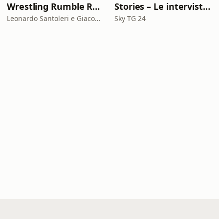
Wrestling Rumble Room Podcast
Stories – Le interviste di Omar Schillaci
Leonardo Santoleri e Giacomo Toniaccini
Sky TG 24