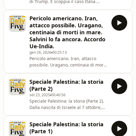
di Trump. E scoppia il caso Italia.
Cina, epurato il numero due. L’Ue
indaga X.
Pericolo americano. Iran,
attacco possibile. Uragano,
centinaia di morti in mare.
Salvini lo fa ancora. Accordo
Ue-India.
gen 26, 2026
00:25:13
Pericolo americano. Iran, attacco
possibile. Uragano, centinaia di morti
in mare. Salvini lo fa ancora. Accordo
Ue-India.
Speciale Palestina: la storia
(Parte 2)
set 23, 2025
00:40:56
Speciale Palestina: la storia (Parte 2).
Dalla nascita di Israele al 7 ottobre,
dalle guerre arabo israeliane a Oslo.
Speciale Palestina: la storia
(Parte 1)