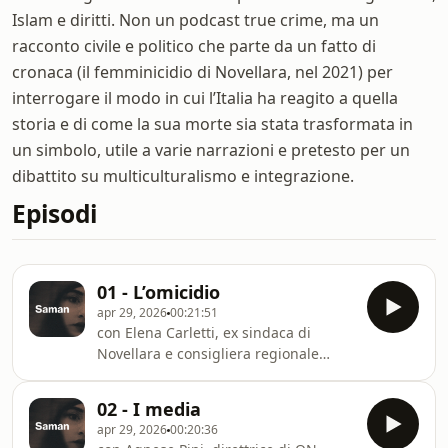
Islam e diritti. Non un podcast true crime, ma un
racconto civile e politico che parte da un fatto di
cronaca (il femminicidio di Novellara, nel 2021) per
interrogare il modo in cui l’Italia ha reagito a quella
storia e di come la sua morte sia stata trasformata in
un simbolo, utile a varie narrazioni e pretesto per un
dibattito su multiculturalismo e integrazione.
Episodi
01 - L’omicidio
apr 29, 2026
00:21:51
con Elena Carletti, ex sindaca di
Novellara e consigliera regionale
dell’Emilia-Romagna.Nel maggio del
2021 Saman Abbas scompare da
02 - I media
Novellara. Ha 18 anni, si è rifiutata di
apr 29, 2026
00:20:36
sposare un cugino in Pakistan e pochi