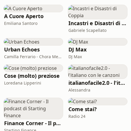
sua famiglia.Ma questa storia non
fino in
finisce lì. Anzi, è lì che comincia
davvero.Saman è un podcast in
A Cuore Aperto
quattro episodi che parte da un fatto
Incastri e Disastri di Coppia
Emiliana Santoro
di cronaca per cercare di fare un
Gabriele Scapellato
passo in più: raccontare come
l&#39;Italia ha
Urban Echoes
DJ Max
Camilla Ferrario - Chora Media
DJ Max
Cose (molto) preziose
italianofacile2.0 - l'italiano con le canzoni
Loredana Lipperini
Alessandra
Come stai?
Radio 24
Finance Corner - Il podcast di Starting Finance
Starting Finance