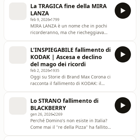
sono rimasti nel cuore degli italiani.
Le Stelle Marine 🔴 Guarda l'inchiesta
La TRAGICA fine della MIRA
Te li ricordi? Cosa ci insegnano questi
di FarWest
LANZA
fragorosi fallimenti? 🔴 Scopri l'oscura
feb 9, 2026
1799
storia della MIRA LANZA:
MIRA LANZA è un nome che in pochi
https://youtu.be/ZNvjc1xhvlw 🤳
ricorderanno, ma che riecheggiava
Seguici su INSTAGRAM —
nelle case di tutti gli italiani. La storia
⁠@storiedibrand⁠ Leggi il libro "Persone
di Mira Lanza - e di CALIMERO con il
che pensano in grande" —
L'INSPIEGABILE fallimento di
suo detersivo AVA - racconta un'epica
⁠https://amzn.to/3yq
KODAK | Ascesa e declino
avventura dall'amaro epilogo. 🤳
del mago dei ricordi
Seguici su INSTAGRAM —
feb 2, 2026
1935
@storiedibrand Leggi il libro "Persone
Oggi su Storie di Brand Max Corona ci
che pensano in grande" —
racconta il fallimento di KODAK: il
https://amzn.to/3yql5ha Learn more
gigante che dominava il mondo e che
about your ad choices. Visit
si è autodistrutto. George Eastman è
megaphone.fm/adchoices
Lo STRANO fallimento di
stato uno dei più grandi innovatori
BLACKBERRY
della Storia: è riuscito a portare un
gen 26, 2026
2269
superpotere tra le mani di tutti. Ma
Perché Domino's non esiste in Italia?
come ha fatto a crollare in pochi anni?
Come mai il "re della Pizza" ha fallito
ASCOLTA la storia di POLAROID -
miseramente in Italia? La storia di
https://open.spotify.com/episode/4uu9vGzrZsdAqT