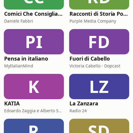
Comici Che Consigliano Cose
Racconti di Storia Podcast
Daniele Fabbri
Purple Media Company
PI
FD
Pensa in italiano
Fuori di Cabello
MyItalianMind
Victoria Cabello - Dopcast
K
LZ
KATIA
La Zanzara
Edoardo Zaggia e Alberto Sacco
Radio 24
R
SD