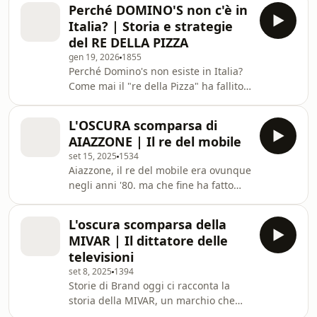
Domino's ci racconta di come un
🤳Seguici su
Perché DOMINO'S non c'è in
ragazzo sfortunato sia riuscito a
Italia? | Storia e strategie
creare la più grande catena di Pizza al
del RE DELLA PIZZA
mondo. 🤳Seguici su INSTAGRAM -
gen 19, 2026
1855
@storiedibrand Leggi il libro "Persone
Perché Domino's non esiste in Italia?
che pensano in grande" -
Come mai il "re della Pizza" ha fallito
https://amzn.to/4fqluzM Learn more
miseramente in Italia? La storia di
about your ad choices. Visit
Domino's ci racconta di come un
megaphone.fm/adc
L'OSCURA scomparsa di
ragazzo sfortunato sia riuscito a
AIAZZONE | Il re del mobile
creare la più grande catena di Pizza al
set 15, 2025
1534
mondo. 🤳Seguici su INSTAGRAM -
Aiazzone, il re del mobile era ovunque
@storiedibrand Leggi il libro "Persone
negli anni '80. ma che fine ha fatto
che pensano in grande" -
Aiazzone? Dalle pubblicità martellanti
https://amzn.to/4fqluzM Learn more
all'oblio, dalle televendite al
about your ad choices. Visit
L'oscura scomparsa della
fallimento. Max Corona ci porta alla
megaphone.fm/adc
MIVAR | Il dittatore delle
scoperta di una storia di brand tutta
televisioni
Italiana: una meteora il cui ricordo sta
set 8, 2025
1394
svanendo dalla mente delle persone.
Storie di Brand oggi ci racconta la
ASCOLTA il podcast su Spotify -
storia della MIVAR, un marchio che
⁠⁠⁠⁠⁠https://bit.ly/3V1jBCA⁠⁠⁠⁠⁠ 🤳Seguici su
nel 1999 aveva il 35% del mercato