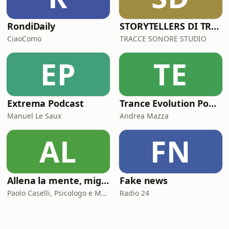
RondiDaily
STORYTELLERS DI TRACCESONORE STUDIO
CiaoComo
TRACCE SONORE STUDIO
EP
TE
Extrema Podcast
Trance Evolution Podcast
Manuel Le Saux
Andrea Mazza
AL
FN
Allena la mente, migliora la tua vita. Psicologia, mental training e crescita personale
Fake news
Paolo Caselli, Psicologo e Mental Trainer
Radio 24