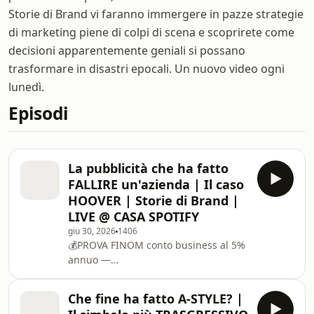
Storie di Brand vi faranno immergere in pazze strategie
di marketing piene di colpi di scena e scoprirete come
decisioni apparentemente geniali si possano
trasformare in disastri epocali. Un nuovo video ogni
lunedì.
Episodi
La pubblicità che ha fatto
FALLIRE un'azienda | Il caso
HOOVER | Storie di Brand |
LIVE @ CASA SPOTIFY
giu 30, 2026
1406
💰PROVA FINOM conto business al 5%
annuo —
⁠https://www.financeads.net/tc.php?
t=76605C2928128300T📫Prova BREVO
Che fine ha fatto A-STYLE? |
con il 50% di sconto -