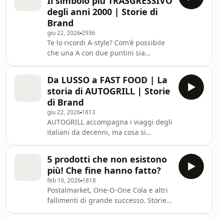
Il simbolo più TRASGRESSIVO
https://get.brevo.com/brandy Nel
degli anni 2000 | Storie di
1992 HOOVER controllava oltre il 50%
Brand
del mercato britannico degli
giu 22, 2026
2936
aspirapolvere. Un anno dopo, era in
Te lo ricordi A-style? Com'è possibile
vendita. Max Corona di Storie di
che una A con due puntini sia
Brand racconta come una singola
diventata uno dei simboli più
promozione abbia trasformato il
trasgressivi degli anni 2000? In
marchio più affidabile d'Europa in
Da LUSSO a FAST FOOD | La
questo documentario di Storie di
storia di AUTOGRILL | Storie
Brand, Max Corona racconta la storia
di Brand
di A-Style: da un disegno fatto per
giu 22, 2026
1813
noia all'università fino a 30 milioni di
AUTOGRILL accompagna i viaggi degli
fatturato. La storia incredibile di
italiani da decenni, ma cosa si
Marco Bruns e del brand nato per
nasconde davvero dietro questa
caso, che ha fatto della provocazione
insegna così familiare? Max Corona di
la sua unica s
5 prodotti che non esistono
Storie di Brand racconta l’ascesa, la
più! Che fine hanno fatto?
caduta e la rinascita di un marchio
feb 16, 2026
1818
che ha trasformato una semplice
Postalmarket, One-O-One Cola e altri
sosta in un rito collettivo. Ma dietro il
fallimenti di grande successo. Storie
mito, c’è molto più di quanto
di Brand che non esistono più ma che
immaginiamo. 🔴 Guarda il video de