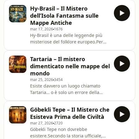
mondo.Si tratta di nebbie improvvise,
[@LaLocandaDellaTormenta](ht
Hy-Brasil – Il Mistero
dense e silenziose che sembrano
dell’Isola Fantasma sulle
alterare l’ambiente: strumenti
Mappe Antiche
elettronici che smettono di
mar 17, 2026
1676
funzionare, sensazioni di
Hy-Brasil è una delle leggende più
disorientamento e la percezione che il
misteriose del folklore europeo.Per
mondo attorno cambi per qualche
secoli questa isola fantasma fu
minuto.In alcuni racconti queste
disegnata sulle mappe dell’Atlantico,
nebbie sono associate a sparizioni
Tartaria – Il mistero
a ovest dell’Irlanda. Secondo la
mis
dimenticato nelle mappe del
tradizione celtica era nascosta dalla
mondo
nebbia e visibile solo una volta ogni
mar 25, 2026
3454
sette anni.Cartografi medievali la
Esiste davvero un luogo chiamato
inserirono realmente nelle loro carte
Tartaria… o è solo un errore della
geografiche, e diversi marinai
storia?Per secoli, sulle mappe antiche
dichiararono di averla vista. Alcune
del mondo, compare un nome che
spedizion
Göbekli Tepe – Il Mistero che
oggi sembra non esistere più. Un
Esisteva Prima delle Civiltà
territorio immenso, misterioso, che
mar 27, 2026
2720
occupava gran parte dell’Asia e
Göbekli Tepe non dovrebbe
oltre.Tartaria.Non è una leggenda
esistere.Secondo la storia ufficiale,
moderna. Non nasce su internet.È