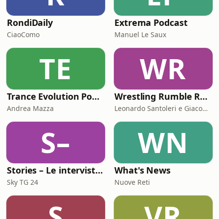
RondiDaily
Extrema Podcast
CiaoComo
Manuel Le Saux
TE
WR
Trance Evolution Podcast
Wrestling Rumble Room Podcast
Andrea Mazza
Leonardo Santoleri e Giacomo Toniaccini
S–
WN
Stories – Le interviste di Omar Schillaci
What's News
Sky TG 24
Nuove Reti
S
VR