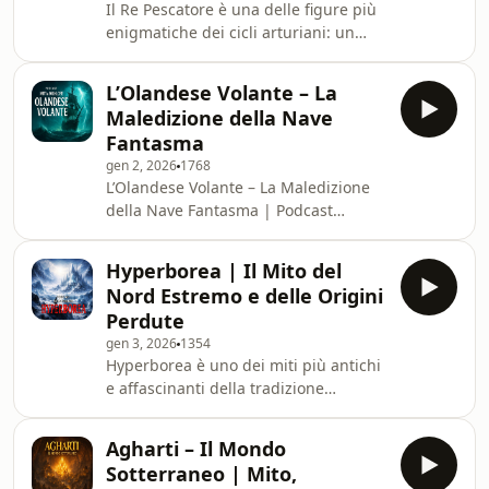
Il Re Pescatore è una delle figure più
enigmatiche dei cicli arturiani: un
sovrano ferito, custode del Graal, la
cui sofferenza si riflette sulla sterilità
L’Olandese Volante – La
del suo regno. Solo un cavaliere
Maledizione della Nave
puro, con la domanda giusta, potrà
Fantasma
spezzare la maledizione e riportare la
gen 2, 2026
1768
vita. Una leggenda antica che
L’Olandese Volante – La Maledizione
nasconde i simboli più profondi della
della Nave Fantasma | Podcast
rinascita, della compassione e del
Mistero e FolkloreUna nave che non
legame tra uomo e divino. 🏰 Dal
può mai attraccare, un equipaggio di
Hyperborea | Il Mito del
dannati condannati a solcare i mari
Nord Estremo e delle Origini
per l’eternità… La leggenda
Perdute
dell’Olandese Volante è una delle
gen 3, 2026
1354
storie più inquietanti della tradizione
Hyperborea è uno dei miti più antichi
marinaresca. Tra mito e realtà,
e affascinanti della tradizione
raccontiamo la maledizione del
occidentale. Un luogo oltre il vento
capitano Van der Decken e del suo
del Nord, dove non esistevano guerra,
vascello spettrale, appar
Agharti – Il Mondo
vecchiaia né decadenza, e dove gli
Sotterraneo | Mito,
uomini vivevano in armonia con il