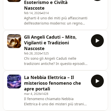
Esoterismo e Civiltà
sacro.Nelle fonti greche Hyperborea è
Nascoste
la terra di Apollo, un mondo
feb 14, 2026
4314
primordiale collocato prima della
Agharti è uno dei miti più affascinanti
storia e prima della caduta
dell’esoterismo moderno: un regno
dell’umanità. Un mito che non parla di
sotterraneo nascosto, custode di
geografia, ma di o
conoscenze antiche e tradizioni
Gli Angeli Caduti – Mito,
iniziatiche. In questo episodio
Vigilanti e Tradizioni
esploriamo origini, fonti,
Nascoste
interpretazioni simboliche e racconti
feb 28, 2026
1525
legati al mondo interno della Terra,
Chi sono gli Angeli Caduti nelle
tra dottrina esoterica, mito e
tradizioni antiche? In questo episodio
narrazione storica.Un viaggio guidato
esploriamo il mito dei Vigilanti, le
tra leggende sotterranee, civiltà
fonti apocrife e le interpretazioni
segrete e visioni del mo
La Nebbia Elettrica – Il
esoteriche che raccontano la discesa
misterioso fenomeno che
degli angeli tra gli uomini. Un viaggio
apre portali
tra folklore, simbolismo e testi antichi
mar 4, 2026
1428
che hanno influenzato secoli di
Il fenomeno chiamato Nebbia
narrazione sacra e mistero.🏰 **Segui
Elettrica è uno dei misteri più strani
la Locanda della Tormenta:**-
raccontati da testimoni in tutto il
YouTube →