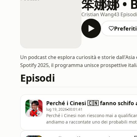
笨娜娜 • B
Cristian Wang
43 Episod
Preferiti
Un podcast che esplora curiosità e storie dall'Asia
Spotify 2025, il programma unisce prospettive itali
Episodi
Perché i Cinesi 🇨🇳 fanno schifo a C
lug 19, 2026
00:01:41
Perché i Cinesi non riescono mai a qualificar
andiamo a raccontate uno dei probabili moti
sport.Guarda il Video Completo 👉🏻 https
si=eJegJLA-SN-GDabkXoJOiQ---Ringrazio i mie