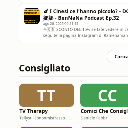
pranzo. Fino al 15/11/2025 ‼️Seguiteli su tutti
https://www.instagram.com/ramenamano/- S
🍆 I Cinesi ce l'hanno piccolo? 
Ramenamano per aver reso possibile la pro
娜娜 - BenNaNa Podcast Ep.32
ago 20, 2025
00:51:45
🍜🇨🇳 SCONTO DEL 15% se fate vedere in cas
seguite la pagina Instagram di Ramenamano 
tutti i loro social:- Instagram: https://ww
https://www.ramenamano.it/Ringrazio Ramen
questa puntata ❤️---Ringrazio i miei fantas
Carica
Consigliato
TT
CC
TV Therapy
Tellyst - Iononmistresso - Vois
Daniele Fabbri