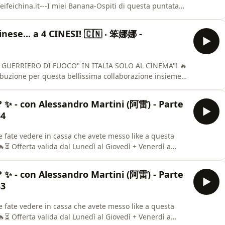
/feifeichina.it---I miei Banana-Ospiti di questa puntata
.instagram.com/he_davide- TikTok:
be: https://www.youtube.com/@davidehe97🙋🏻‍♂️ Keven
nese... a 4 CINESI! 🇨🇳 ‧ 笨娜娜 -
L GUERRIERO DI FUOCO" IN ITALIA SOLO AL CINEMA"! 🔥
ibuzione per questa bellissima collaborazione insieme
3JknqOgld54---Ringrazio i miei magnifici amici per
puntata 💛🙋🏻‍♂️ Alessandro Martini (阿雷):- Instagram:
? ✨ - con Alessandro Martini (阿雷) - Parte
34
te vedere in cassa che avete messo like a questa
⏳ Offerta valida dal Lunedì al Giovedì + Venerdì a
 i loro social:- Instagram:
ito Web: https://www.ramenamano.it/Ringrazio
? ✨ - con Alessandro Martini (阿雷) - Parte
duzione di questa
33
te vedere in cassa che avete messo like a questa
⏳ Offerta valida dal Lunedì al Giovedì + Venerdì a