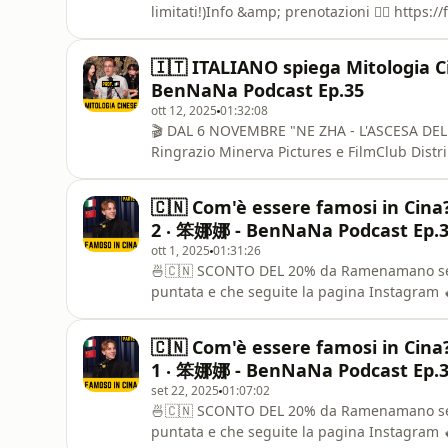
limitati!)Info &amp; prenotazioni 👉🏻 https:/
💛🙋🏻‍♂️ Davide He:- Instagram: https://www
https://www.tiktok.com/@davidhee97- YouTu
🇮🇹 ITALIANO spiega Mitologia Ci
Su (Kleens):- Instagram: https:/
BenNaNa Podcast Ep.35
ott 12, 2025
01:32:08
🎬 DAL 6 NOVEMBRE "NE ZHA - L'ASCESA DE
Ringrazio Minerva Pictures e FilmClub Distr
❤️Trailer: https://www.youtube.com/watch?v=
essere venuti come Banana-Ospiti in questa 
🇨🇳 Com'è essere famosi in Cina
https://www.instagram.com/
2 ‧ 笨娜娜 - BenNaNa Podcast Ep.
ott 1, 2025
01:31:26
🍜🇨🇳 SCONTO DEL 20% da Ramenamano se fa
puntata e che seguite la pagina Instagram 
pranzo. Fino al 15/11/2025 ‼️Seguiteli su tutti
https://www.instagram.com/ramenamano/- S
🇨🇳 Com'è essere famosi in Cina
Ramenamano per aver reso possibile la pro
1 ‧ 笨娜娜 - BenNaNa Podcast Ep.
set 22, 2025
01:07:02
🍜🇨🇳 SCONTO DEL 20% da Ramenamano se fa
puntata e che seguite la pagina Instagram 