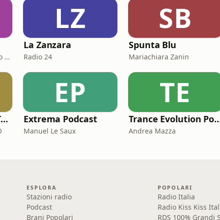
LZ
SB
La Zanzara
Spunta Blu
Edoardo Zaggia e Alberto Sacco
Radio 24
Mariachiara Zanin
EP
TE
STORYTELLERS DI TRACCESONORE STUDIO
Extrema Podcast
Trance Evolution P
O
Manuel Le Saux
Andrea Mazza
ESPLORA
POPOLARI
Stazioni radio
Radio Italia
Podcast
Radio Kiss Kiss Ital
Brani Popolari
RDS 100% Grandi S