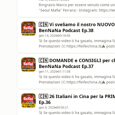
Ringrazio Marco per essere venuto come un 
"Seoul Mafia" Ferrara:- Instagram: https://
https://www.tiktok.com/@seoul_mafia- YouTub
Wang:- Instagram: https://www.instagram.
🇨🇳 Vi sveliamo il nostro NUOV
https://www.instagram.com/bennana.pod---✈
BenNaNa Podcast Ep.38
gen 14, 2026
00:18:06
🚀 Se questo video ti ha gasato, immagina far
Prenotazioni 👉🏻 https://feifeichina.it(⚠️ pos
🙋🏻‍♂️ Davide He:- Instagram: https://www.i
https://www.tiktok.com/@davidhee97- YouTu
🇨🇳 DOMANDE e CONSIGLI per chi
Su (Kleens):- Instagram: https://w
BenNaNa Podcast Ep.37
gen 11, 2026
01:11:58
🚀 Se questo video ti ha gasato, immagina far
Prenotazioni 👉🏻 https://feifeichina.it(⚠️ pos
🙋🏻‍♂️ Davide He:- Instagram: https://www.i
https://www.tiktok.com/@davidhee97- YouTu
🇨🇳 26 Italiani in Cina per la 
Su (Kleens):- Instagram: https://w
Ep.36
gen 4, 2026
00:56:21
🚀 Se questo video ti ha gasato, immagina far