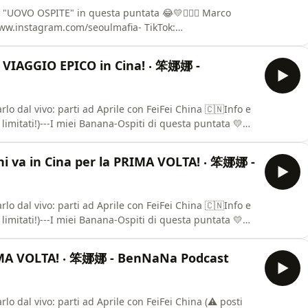
"UOVO OSPITE" in questa puntata 😂💛🙋🏻‍♂️ Marco
www.instagram.com/seoulmafia- TikTok:
e: https://www.youtube.com/@SeoulMafia🙆🏻‍♂️ Cristian
com/cristian.wang🍌 BenNaNa Podcast- Instagram:
O VIAGGIO EPICO in Cina! ‧ 笨娜娜 -
️ FeiFe
lo dal vivo: parti ad Aprile con FeiFei China 🇨🇳Info e
ti limitati!)---I miei Banana-Ospiti di questa puntata 💛
nstagram.com/he_davide- TikTok:
be: https://www.youtube.com/@davidehe97🙋🏻‍♂️ Keven
 va in Cina per la PRIMA VOLTA! ‧ 笨娜娜 -
lo dal vivo: parti ad Aprile con FeiFei China 🇨🇳Info e
ti limitati!)---I miei Banana-Ospiti di questa puntata 💛
nstagram.com/he_davide- TikTok:
be: https://www.youtube.com/@davidehe97🙋🏻‍♂️ Keven
PRIMA VOLTA! ‧ 笨娜娜 - BenNaNa Podcast
lo dal vivo: parti ad Aprile con FeiFei China (⚠️ posti