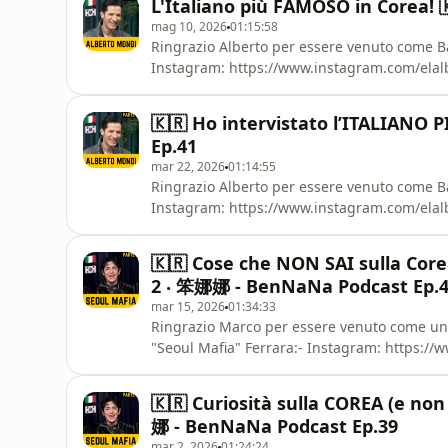
L'Italiano più FAMOSO in Corea! 
Ospiti in questa puntata 💛💁🏻‍
mag 10, 2026
01:15:58
Ringrazio Alberto per essere venuto come Ban
Instagram: https://www.instagram.com/elalb
Cristian Wang:- Instagram: https://www.in
Instagram: https://www.instagram.com/benna
🇰🇷 Ho intervistato l’ITALIANO
miei amici! 🇨🇳- YouTube: https:
Ep.41
mar 22, 2026
01:14:55
Ringrazio Alberto per essere venuto come Ban
Instagram: https://www.instagram.com/elalb
Cristian Wang:- Instagram: https://www.in
Instagram: https://www.instagram.com/benna
🇰🇷 Cose che NON SAI sulla Corea
miei amici! 🇨🇳- YouTube: https:
2 ‧ 笨娜娜 - BenNaNa Podcast Ep.
mar 15, 2026
01:34:33
Ringrazio Marco per essere venuto come un 
"Seoul Mafia" Ferrara:- Instagram: https://
https://www.tiktok.com/@seoul_mafia- YouTub
Wang:- Instagram: https://www.instagram.
🇰🇷 Curiosità sulla COREA (e non 
https://www.instagram.com/bennana.pod---✈
娜 - BenNaNa Podcast Ep.39
mar 2, 2026
01:24:24