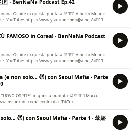
🇰🇷 ‧ BenNaNa Podcast Ep.42
ana-Ospite in questa puntata 💛🙋🏻‍♂️ Alberto Mondi:-
e- YouTube: https://www.youtube.com/@albe_84🙆🏻‍♂️
stagram.com/cristian.wang🍌 BenNaNa Podcast-
na.pod---✈️ FeiFei China - Viaggia in Cina con me e i
 PIÙ FAMOSO in Corea! ‧ BenNaNa Podcast
ana-Ospite in questa puntata 💛🙋🏻‍♂️ Alberto Mondi:-
e- YouTube: https://www.youtube.com/@albe_84🙆🏻‍♂️
stagram.com/cristian.wang🍌 BenNaNa Podcast-
na.pod---✈️ FeiFei China - Viaggia in Cina con me e i
 (e non solo... 😈) con Seoul Mafia - Parte
40
"UOVO OSPITE" in questa puntata 😂💛🙋🏻‍♂️ Marco
www.instagram.com/seoulmafia- TikTok:
e: https://www.youtube.com/@SeoulMafia🙆🏻‍♂️ Cristian
com/cristian.wang🍌 BenNaNa Podcast- Instagram:
solo... 😈) con Seoul Mafia - Parte 1 ‧ 笨娜
️ FeiFe