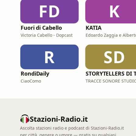
FD
K
Fuori di Cabello
KATIA
Victoria Cabello - Dopcast
R
SD
RondiDaily
CiaoComo
TRACCE SONORE STUDI
Stazioni-Radio.it
Ascolta stazioni radio e podcast di Stazioni-Radio.it
per città, genere o umore — gratis su qualsiasi