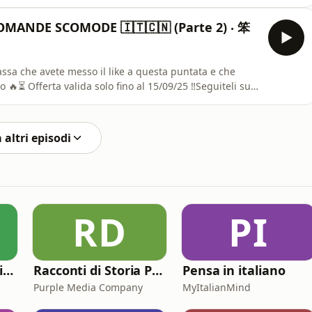
 i loro social:- Instagram:
ito Web: https://www.ramenamano.it/Ringrazio
- DOMANDE SCOMODE 🇮🇹🇨🇳 (Parte 2) ‧ 笨
duzione di questa
sa che avete messo il like a questa puntata e che
⏳ Offerta valida solo fino al 15/09/25 ‼️Seguiteli su
w.instagram.com/ramenamano/- Sito Web:
amano per aver reso possibile la produzione di
 altri episodi
RD
PI
Comici Che Consigliano Cose
Racconti di Storia Podcast
Pensa in italiano
Purple Media Company
MyItalianMind