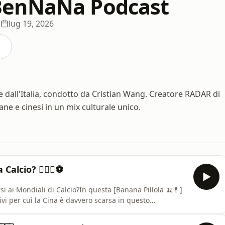
enNaNa Podcast
i
lug 19, 2026
 e dall'Italia, condotto da Cristian Wang. Creatore RADAR di
ane e cinesi in un mix culturale unico.
alcio? 🤷🏻‍♂️⚽️
si ai Mondiali di Calcio?In questa [Banana Pillola 🍌💊]
vi per cui la Cina è davvero scarsa in questo
://open.spotify.com/episode/1MYsd6MzeI4Z0bhEUmq0xf?
i fantastici amici per essere venuti come Banana-