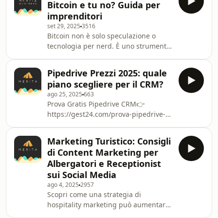
Bitcoin e tu no? Guida per
senso.Note:https:///www.merita.biz/400
imprenditori
set 29, 2025
3516
Bitcoin non è solo speculazione o
tecnologia per nerd. È uno strumento
che può cambiare il modo in cui le
imprese gestiscono tesoreria,
Pipedrive Prezzi 2025: quale
pagamenti internazionali e
piano scegliere per il CRM?
posizionamento sul mercato. In
ago 25, 2025
663
questa puntata del Merita Business
Prova Gratis Pipedrive CRM👉
Podcast parliamo con Gianluca
https://gest24.com/prova-pipedrive-
Fioravanti di come e perché un
gratis 🇮🇹Scopri tutti i prezzi e i piani
imprenditore dovrebbe avvicinarsi a
di Pipedrive CRM aggiornati al 2025.
Bitcoin. Non solo teoria: vedremo
Marketing Turistico: Consigli
In questo video analizziamo costi,
esempi pratici, vantaggi concreti e i ri
di Content Marketing per
abbonamenti e differenze tra i vari
Albergatori e Receptionist
piani per aiutarti a scegliere quello
sui Social Media
più adatto alla tua azienda.Se stai
ago 4, 2025
2957
valutando quale CRM adottare,
Scopri come una strategia di
questo video ti darà una panoramica
hospitality marketing può aumentare
chiara e semplice.👉 Consulenza CRM
le prenotazioni e migliorare la
e sconto per