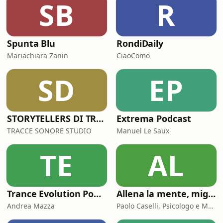
SB
R
Spunta Blu
RondiDaily
Mariachiara Zanin
CiaoComo
SD
EP
STORYTELLERS DI TRACCESONORE STUDIO
Extrema Podcast
TRACCE SONORE STUDIO
Manuel Le Saux
TE
AL
Trance Evolution Podcast
Allena la mente, migliora la tua vita. Psicologia, mental training e crescita personale
Andrea Mazza
Paolo Caselli, Psicologo e Mental Trainer