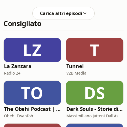
relazione con gli ospiti. In questo
episodio di Merita Business Podcast,
Carica altri episodi
Giorgio Minguzzi intervista Libera
Consigliato
Salcuni per parlare di hotel
marketing e strategie efficaci per
l’hotellerie.Si discute di come evitare
l’improvvisazione e puntare su una
LZ
T
narrazione autentica, un sito web
curato e una strategi
La Zanzara
Tunnel
Radio 24
V2B Media
TO
DS
The Obehi Podcast | Life & Legacy Project
Dark Souls - Storie di serial killer
Obehi Ewanfoh
Massimiliano Jattoni Dall'Asén