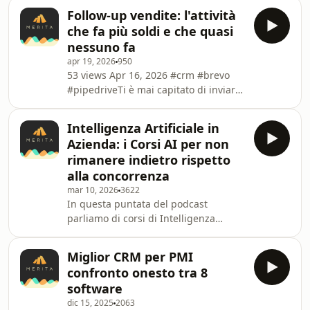
spesso associato a chiamate
dell’intelligenza artifi
Follow-up vendite: l'attività
fastidiose, database improvvisati,
che fa più soldi e che quasi
fogli Excel ingestibili e risultati poco
nessuno fa
chiari. Eppure, se viene fatto con
apr 19, 2026
950
metodo, può ancora essere uno
53 views Apr 16, 2026 #crm #brevo
strumento utile per aprire
#pipedriveTi è mai capitato di inviare
conversazioni, qualificare potenziali
un preventivo e non seguirlo,
clienti e generare nuove opportunità
sperando nel meglio ma finendo per
commerciali. In questo
Intelligenza Artificiale in
perdere vendite? Questo episodio
Azienda: i Corsi AI per non
offre consigli pratici su come
rimanere indietro rispetto
recuperare le opportunità perse.
alla concorrenza
Scopri tecniche di vendita efficaci per
mar 10, 2026
3622
*aumentare le vendite*e ottimizzare
In questa puntata del podcast
la tua *gestione del tempo*,
parliamo di corsi di Intelligenza
trasformando ogni preventivo in
Artificiale per aziende, formazione AI
un'occasione concreta per il
e di come imprenditori, manager e
Miglior CRM per PMI
collaboratori possono usare
confronto onesto tra 8
l’intelligenza artificiale in azienda per
software
migliorare processi, produttività e
dic 15, 2025
2063
competitività. Con Thomas Bandini