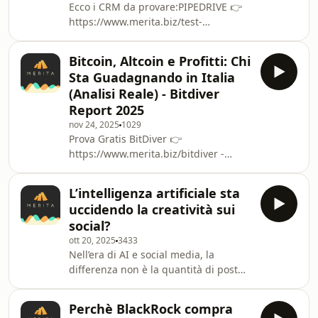
Ecco i CRM da provare:PIPEDRIVE 👉
vediamo errori da evitare, strumenti
https://www.merita.biz/test-
concreti e perché oggi formarsi sull’AI
pipedriveNOCRM 👉
è fondamentale per non essere
https://www.merita.biz/test-
tagliati fuori.F
Bitcoin, Altcoin e Profitti: Chi
nocrmHUBSPOT 👉
Sta Guadagnando in Italia
https://www.merita.biz/test-
(Analisi Reale) - Bitdiver
zohoTWENTY 👉
Report 2025
https://www.merita.biz/test-
nov 24, 2025
1029
20crmSALESFORCE 👉
Prova Gratis BitDiver 👉
https://www.merita.biz/test-
https://www.merita.biz/bitdiver -
salesforceZOHO 👉
Negli ultimi tre anni gli investimenti
https://www.merita.biz/test-
crypto degli italiani sono esplosi, ma
zohoMONDAY 👉
L’intelligenza artificiale sta
la narrativa è ancora piena di miti e
https://www.merita.biz/test-
uccidendo la creatività sui
pregiudizi. In questo video analizzo il
mondayYDEA 👉
social?
nuovo report ufficiale di BitDiver
https://www.merita.biz/test-ydea Il
ott 20, 2025
3433
(basato su dati reali, non sondaggi)
73% delle PMI fallisce nell’
Nell’era di AI e social media, la
per capire chi guadagna davvero con
differenza non è la quantità di post
le crypto in Italia.I risultati sono
ma la qualità delle idee. Maurizio
sorprendenti: vince chi è prudente,
Lotito (PostPickr) spiega come tornare
chi p
Perchè BlackRock compra
a comunicare con