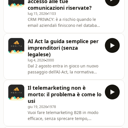
accesso alle tue
fidarsi. In questa puntata di
comunicazioni riservate?
@meritabiz parliamo di consulenza
lug 15, 2026
1103
finanziaria indipendente con Andrea
CRM PRIVACY: è a rischio quando le
Ballantini e Antonio Falanga di
email aziendali finiscono nel database
@FinanzaSempliceSCF. Partiamo da
e non si ha chiaro chi vede e che cosa
una domanda molto concreta: che
cede. Scopri come evitare che dati
cosa fa davvero un consul
AI Act la guida semplice per
riservati siano visibili. Molte aziende
imprenditori (senza
attivano la sincronizzazione
legalese)
automatica delle email (CRM Email
lug 4, 2026
2000
Sync) senza considerare le
Dal 2 agosto entra in gioco un nuovo
implocazione sulla sicurezza dati del
passaggio dell’AI-Act, la normativa
CRM.Questo video analizza cosa
europea sull’intelligenza artificiale
succede quando comunicazioni
che riguarda anche le aziende.Molti
confidenziali, scambi tr
Il telemarketing non è
imprenditori la vivono come
morto: il problema è come lo
l’ennesima burocrazia europea: nuovi
usi
obblighi, formazione, policy interne,
giu 19, 2026
1978
consulenti, scadenze e possibili
Vuoi fare telemarketing B2B in modo
sanzioni. Ma è davvero solo un peso o
efficace, senza sprecare tempo,
può diventare un’occasione per
budget e contatti? Il telemarketing è
mettere ordine nell’uso