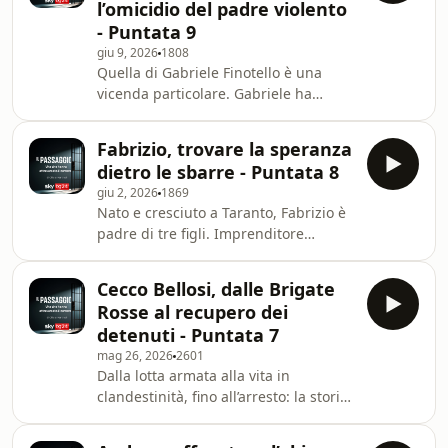
l’omicidio del padre violento
sicurezza privata. Un lavoro che lo ha
- Puntata 9
portato in giro per il mondo. Ed è qui
giu 9, 2026
1808
che i confini iniziano a sfumare:
Quella di Gabriele Finotello è una
perché determinate operazioni, per
vicenda particolare. Gabriele ha
esempio quelle svolte da un
commesso un crimine per il quale è
contractor m
stato condannato e ha conosciuto il
Fabrizio, trovare la speranza
carcere. Le circostanze in cui ciò è
dietro le sbarre - Puntata 8
avvenuto però, hanno portato il
giu 2, 2026
1869
Presidente della Repubblica
Nato e cresciuto a Taranto, Fabrizio è
Mattarella a concedergli la grazia.
padre di tre figli. Imprenditore
Learn more about your ad choices.
affermato e politico di lungo corso,
Visit megaphone.fm/adchoices
ricopre incarichi importanti a livello
Cecco Bellosi, dalle Brigate
locale e regionale. Sempre a Taranto,
Rosse al recupero dei
Fabrizio viene arrestato e portato in
detenuti - Puntata 7
carcere. Dopo la condanna, viene
mag 26, 2026
2601
detenuto nel carcere della Dozza di
Dalla lotta armata alla vita in
Bologna, città nella quale è rimasto a
clandestinità, fino all’arresto: la storia
vivere una volta tornato libero. Learn
di Cecco Bellosi è, in parte, una storia
more about your ad choices. V
collettiva. È il racconto di eventi e