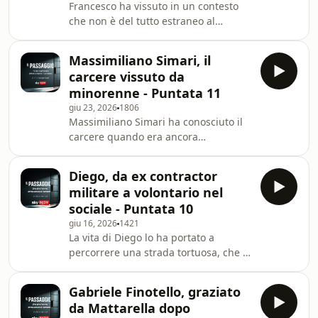
Francesco ha vissuto in un contesto
che non è del tutto estraneo al
carcere e alla criminalità. Nato a
Genova, cresce nel quartiere popolare
Massimiliano Simari, il
di Marassi. Non è solo l’ambiente
carcere vissuto da
circostante a influenzarlo, ma la sua
minorenne - Puntata 11
stessa famiglia: suo padre era stato
giu 23, 2026
1806
un contrabbandiere. Il suo percorso
Massimiliano Simari ha conosciuto il
lo porterà a prendere piena
carcere quando era ancora
consapevolezza di sé e infine a
minorenne. Nato a Pavia in una
scegliere la strada giusta non più per
famiglia molto povera, subisce per
timore del carc
Diego, da ex contractor
anni il bullismo dei coetanei. Il
militare a volontario nel
carcere e il successivo percorso con la
sociale - Puntata 10
comunità Kayros segneranno una
giu 16, 2026
1421
svolta nella sua vita. Oggi
La vita di Diego lo ha portato a
Massimiliano è una star dei social: il
percorrere una strada tortuosa, che si
suo profilo Massi e Mino, in cui
snoda lungo un labile confine tra
racconta la vita con il suo American
legalità e criminalità. Diego ha una
Bully, conta milioni di follo
Gabriele Finotello, graziato
formazione paramilitare e ha iniziato
da Mattarella dopo
a lavorare negli ambienti della