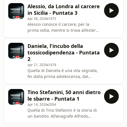
all’ergastolo per una strage nel 1991,
Alessio, da Londra al carcere
ha passato 33 anni in prigione. Ci è
in Sicilia - Puntata 3
voluto tutto questo tempo prima di
apr 28, 2026
1475
stabilire che era in realtà innocente.
Alessio conosce il carcere, per la
Per quanto il suo caso sia clamoroso,
prima volta, mentre si trova all’estero.
la sua non è una vicenda isolata.
Laureato in progettazione e gestione
Learn more about your ad choices.
di sistemi turistici, lavora come
Visit megaphone.fm/adchoices
Daniela, l'incubo della
receptionist in un hotel di Londra. La
tossicodipendenza - Puntata
giustizia italiana lo cerca: viene
2
spiccato un mandato di arresto
apr 21, 2026
1474
internazionale che lo porterà in
Quella di Daniela è una vita segnata,
carcere nella capitale del Regno
fin dalla prima adolescenza, dal
Unito. Alessio sperimenterà poi la
consumo di sostanze e droghe
detenzione nei penitenziari siciliani:
pesanti. A diciotto anni Daniela
gli semb
Tino Stefanini, 50 anni dietro
scappa di casa e inizia a vivere in
le sbarre - Puntata 1
strada. In carcere, l'incubo della
apr 14, 2026
2004
tossicodipendenza si amplifica e
Quella di Tino Stefanini è la storia di
assume dimensioni traumatiche.
un bandito. All’anagrafe Alfredo
Learn more about your ad choices.
Santino Stefanini, è un ex
Visit megaphone.fm/adchoices