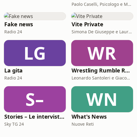
Paolo Caselli, Psicologo e Mental Trainer
Fake news
Vite Private
Radio 24
Simona De Giuseppe e Laura Marinaro
LG
WR
La gita
Wrestling Rumble Room Podcast
Radio 24
Leonardo Santoleri e Giacomo Toniaccini
S–
WN
Stories – Le interviste di Omar Schillaci
What's News
Sky TG 24
Nuove Reti