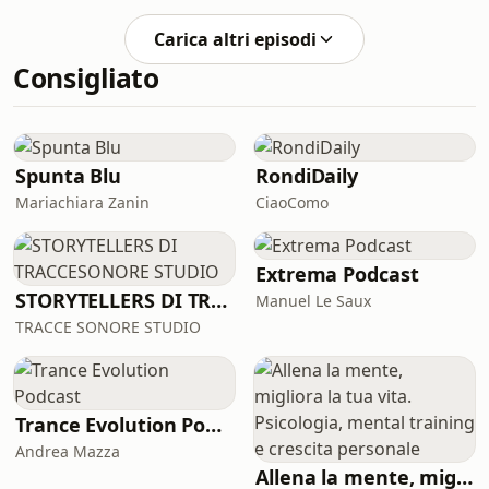
componente della banda di Renato
Vallanzasca ed è stato protagonista di
Carica altri episodi
rapine e sparatorie che segnarono
Consigliato
profondamente la Milano degli anni
’70. Ma la sua è anche la storia di
un’intera vita passata in prigione.
Perché Tino Stefanini, che oggi ha 74
anni, ha passato 50 anni dietro le
Spunta Blu
RondiDaily
sbarre. Learn
Mariachiara Zanin
CiaoComo
Extrema Podcast
STORYTELLERS DI TRACCESONORE STUDIO
Manuel Le Saux
TRACCE SONORE STUDIO
Trance Evolution Podcast
Andrea Mazza
Allena la mente, migliora la tua vita. Psicologia, mental training e crescita personale