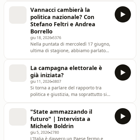
sindaco di Roma Roberto Gualtieri,
Vannacci cambierà la
alla guida della capitale dal 2021 e
politica nazionale? Con
proiettato verso le elezioni 2027. In
Stefano Feltri e Andrea
studio Chiara Piotto e Pietro Forti.
Borrello
Learn more about your ad choices.
giu 18, 2026
5376
Visit megaphone.fm/adchoices
Nella puntata di mercoledì 17 giugno,
ultima di stagione, abbiamo parlato
del G7 e del ruolo degli USA e
dell'Italia con il giornalista Stefano
La campagna elettorale è
Feltri, poi della sfida di Roberto
già iniziata?
Vannacci alla destra e del futuro del
giu 11, 2026
3807
campo largo con il divultatore politico
Si torna a parlare del rapporto tra
Andrea Borrello. Learn more about
politica e giustizia, ma soprattutto si
your ad choices. Visit
parla dei rapporti all’interno dei
megaphone.fm/adchoices
partiti e delle coalizioni. Nella Lega è
"State ammazzando il
scontro tra Salvini e Zaia, il campo
futuro" | Intervista a
largo si lecca le ferite dopo le
Michele Boldrin
amministrative. Come andrà a finire?
giu 5, 2026
2780
E quando si voterà? Learn more about
L'Italia è davvero un Paese fermo e