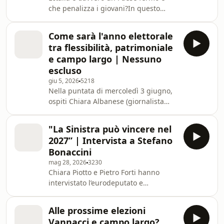
your ad choices. Visit
che penalizza i giovani?In questo
megaphone.fm/adchoices
episodio di Nessuno Escluso, Clara
Morelli e Carlo Notarpietro hanno
Come sarà l'anno elettorale
intervistato Michele Boldrin,
tra flessibilità, patrimoniale
economista, professore alla
e campo largo | Nessuno
Washington University in St. Louis e
escluso
segretario del partito Ora! Con il suo
giu 5, 2026
5218
stile schietto, provocatorio e senza
Nella puntata di mercoledì 3 giugno,
peli sulla lingua, Boldrin ci ha
ospiti Chiara Albanese (giornalista
raccontato quali sono i principali
Bloomberg) e Antonio Polito
punti del programma de
(giornalista Corriere della Sera). In
"La Sinistra può vincere nel
studio Chiara Piotto e Pietro Forti.
2027” | Intervista a Stefano
Nessuno escluso è il primo talk show
Bonaccini
di Will, live sul nostro canale YouTube
mag 28, 2026
3230
ogni mercoledì sera dalle 20 alle 21.
Chiara Piotto e Pietro Forti hanno
Condotto da Chiara Piotto con i nostri
intervistato l’eurodeputato e
autori di politica Pietro Forti e Carlo
presidente del Partito Democratico,
Notarpietro, oltre a tanti o
Stefano Bonaccini, con cui hanno
Alle prossime elezioni
parlato del risultato dell’ultima
Vannacci e campo largo?