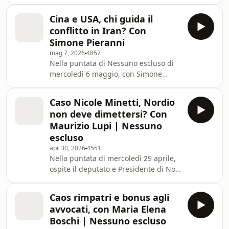
reazione politica ai casi di hantavirus,
your ad
chiedendoci quanto l'Italia abbia
Cina e USA, chi guida il
davvero imparato dalla pandemia.
conflitto in Iran? Con
Poi, con il divulgatore politico Raffaele
Simone Pieranni
Giuliani, abbiamo dibattuto di legge
mag 7, 2026
4857
elettorale e futuro del Governo
Nella puntata di Nessuno escluso di
Meloni. In studio Chiara Piotto e
mercoledì 6 maggio, con Simone
Pietro Forti. Learn more about your ad
Pieranni abbiamo parlato del conflitto
choices. Visit
in Iran visto dalla Cina e della posta in
megaphone.fm/adchoices
Caso Nicole Minetti, Nordio
gioco al prossimo incontro tra Trump
non deve dimettersi? Con
e Xi Jinping. In studio Chiara Piotto,
Maurizio Lupi | Nessuno
Carlo Notarpietro, Pietro Forti e
escluso
Giacomo Maini. Learn more about
apr 30, 2026
4551
your ad choices. Visit
Nella puntata di mercoledì 29 aprile,
megaphone.fm/adchoices
ospite il deputato e Presidente di Noi
Moderati Maurizio Lupi, abbiamo
parlato del caso della grazia a Nicole
Caos rimpatri e bonus agli
Minetti, di salario giusto e di piano
avvocati, con Maria Elena
per la casa. In studio Chiara Piotto,
Boschi | Nessuno escluso
Pietro Forti e Carlo Notarpietro. Learn