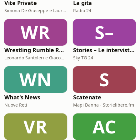
Vite Private
La gita
Simona De Giuseppe e Laura Marinaro
Radio 24
WR
S–
Wrestling Rumble Room Podcast
Stories – Le interviste di Omar Schillaci
Leonardo Santoleri e Giacomo Toniaccini
Sky TG 24
WN
S
What's News
Scatenate
Nuove Reti
Mapi Danna - Storielibere.fm
VR
AC