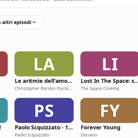
tion.
 altri episodi
LA
LI
Le aritmie dell'amore. Palpitazioni e tachicardia dei legami affettivi
Lost In The Space: storie d
Christopher Pacioni Psicologo
The Space Cinema
PS
FY
!
Paolo Scquizzato - 1/2 ora con donPi
Forever Young
Paolo Scquizzato
Doriano