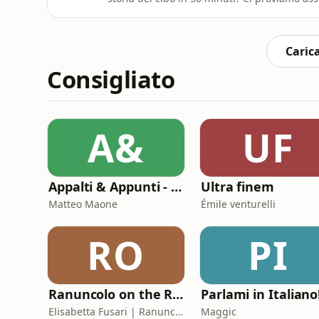
omnystudio.com/listener for privacy informa
Carica
Consigliato
A&
UF
Appalti & Appunti - il procurement spiegato da chi lo vive
Ultra finem
Matteo Maone
Émile venturelli
RO
PI
Ranuncolo on the Road
Parlami in Italiano
Elisabetta Fusari | Ranuncolo Libri
Maggic