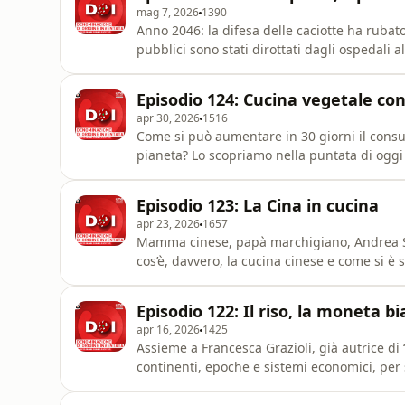
mag 7, 2026
1390
Anno 2046: la difesa delle caciotte ha rubato 
pubblici sono stati dirottati dagli ospedali 
surreale ma non troppo (decisamente in stil
social, Turbopaolo, con cui parleremo anche d
Episodio 124: Cucina vegetale con
omnystudio.com/listener
apr 30, 2026
1516
Come si può aumentare in 30 giorni il consum
pianeta? Lo scopriamo nella puntata di oggi
omnystudio.com/listener for privacy informa
Episodio 123: La Cina in cucina
apr 23, 2026
1657
Mamma cinese, papà marchigiano, Andrea Sc
cos’è, davvero, la cucina cinese e come si è 
privacy information.
Episodio 122: Il riso, la moneta b
apr 16, 2026
1425
Assieme a Francesca Grazioli, già autrice di
continenti, epoche e sistemi economici, per 
comprendere le trasformazioni del mondo m
information.