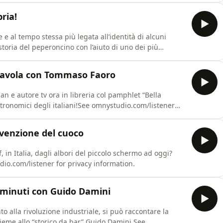
bria!
 e al tempo stessa più legata all’identità di alcuni
 storia del peperoncino con l’aiuto di uno dei più
e omnystudio.com/listener for privacy information.
 a tavola con Tommaso Faoro
e autore tv ora in libreria col pamphlet “Bella
stronomici degli italiani!See omnystudio.com/listener
invenzione del cuoco
f, in Italia, dagli albori del piccolo schermo ad oggi?
io.com/listener for privacy information.
30 minuti con Guido Damini
o alla rivoluzione industriale, si può raccontare la
sieme allo “storico da bar” Guido Damini.See