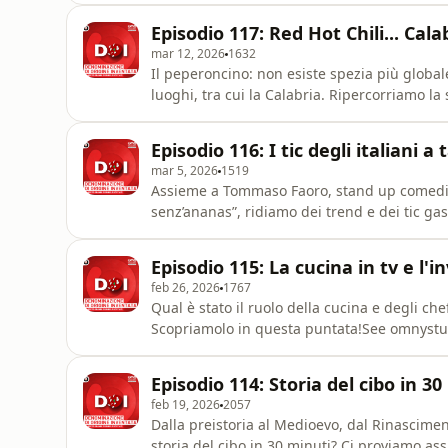
Episodio 117: Red Hot Chili... Cala
mar 12, 2026
1632
Il peperoncino: non esiste spezia più globale
luoghi, tra cui la Calabria. Ripercorriamo la
importanti antropologi italiani, Vito Teti.Se
Episodio 116: I tic degli italiani
mar 5, 2026
1519
Assieme a Tommaso Faoro, stand up comedian 
senz’ananas”, ridiamo dei trend e dei tic ga
for privacy information.
Episodio 115: La cucina in tv e l'
feb 26, 2026
1767
Qual è stato il ruolo della cucina e degli che
Scopriamolo in questa puntata!See omnystud
Episodio 114: Storia del cibo in 
feb 19, 2026
2057
Dalla preistoria al Medioevo, dal Rinasciment
storia del cibo in 30 minuti? Ci proviamo as