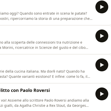
diamo oggi? Quando sono entrate in scena le patate?
nostri, ripercorriamo la storia di una preparazione che
ee omnystudio.com/listener for privacy information.
o alla scoperta delle connessioni tra nutrizione e
 Morini, ricercatrice in Scienze del gusto e del cibo
ollenzo.See omnystudio.com/listener for privacy
arie della cucina italiana. Ma dov’è nato? Quando ha
asta? Quante varianti esistono? E infine: come lo fa, il
mnystudio.com/listener for privacy information.
elitto con Paolo Roversi
 voi! Assieme allo scrittore Paolo Roversi andiamo alla
zi gialli, da Agatha Christie a Rex Stout, da Georges
.com/listener for privacy information.