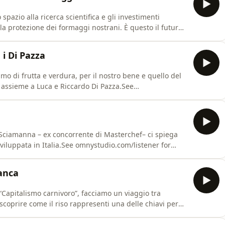
spazio alla ricerca scientifica e gli investimenti
alla protezione dei formaggi nostrani. È questo il futuro
e DOI!), immaginato da uno dei comici più amati dei
i chef, ristoranti e ristoratori.See
 i Di Pazza
o di frutta e verdura, per il nostro bene e quello del
 assieme a Luca e Riccardo Di Pazza.See
tion.
iamanna – ex concorrente di Masterchef– ci spiega
sviluppata in Italia.See omnystudio.com/listener for
ianca
 “Capitalismo carnivoro”, facciamo un viaggio tra
scoprire come il riso rappresenti una delle chiavi per
oderno.See omnystudio.com/listener for privacy