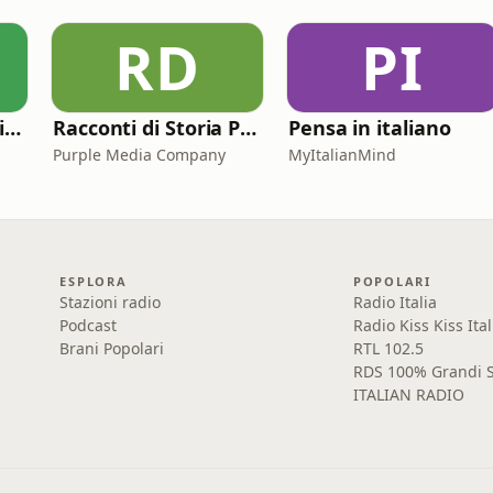
RD
PI
Comici Che Consigliano Cose
Racconti di Storia Podcast
Pensa in italiano
Purple Media Company
MyItalianMind
ESPLORA
POPOLARI
Stazioni radio
Radio Italia
Podcast
Radio Kiss Kiss Ital
Brani Popolari
RTL 102.5
RDS 100% Grandi S
ITALIAN RADIO