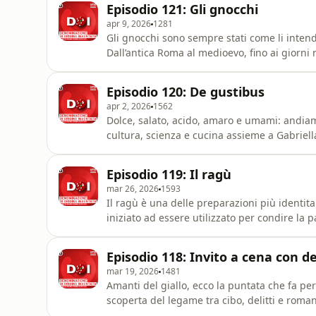
Episodio 121: Gli gnocchi
apr 9, 2026
1281
Gli gnocchi sono sempre stati come li inten
Dall’antica Roma al medioevo, fino ai giorni 
ha avuto (e ha tuttora) decine di varianti.S
Episodio 120: De gustibus
apr 2, 2026
1562
Dolce, salato, acido, amaro e umami: andiam
cultura, scienza e cucina assieme a Gabriella
all’università di Scienze Gastronomiche di P
information.
Episodio 119: Il ragù
mar 26, 2026
1593
Il ragù è una delle preparazioni più identit
iniziato ad essere utilizzato per condire la p
ragù, il nostro amico Luca Pappagallo?See o
Episodio 118: Invito a cena con d
mar 19, 2026
1481
Amanti del giallo, ecco la puntata che fa per
scoperta del legame tra cibo, delitti e roman
Simenon ad Andrea Camilleri.See omnystudio