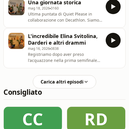
Una giornata storica
megaphone.fm/adchoices
mag 18, 2026
3160
Ultima puntata di Quiet Please in
collaborazione con Decathlon. Siamo
stati al Centrale ad ammirare la
giornata storica di Jannik Sinner, e poi
L'incredibile Elina Svitolina,
parliamo dell'impresa di Elina
Darderi e altri drammi
Svitolina. Learn more about your ad
mag 16, 2026
3838
choices. Visit
Registriamo dopo aver preso
megaphone.fm/adchoices
l'acquazzone nella prima semifinale
maschile, guardando la seconda.
Learn more about your ad choices.
Visit megaphone.fm/adchoices
Carica altri episodi
Consigliato
CC
RD