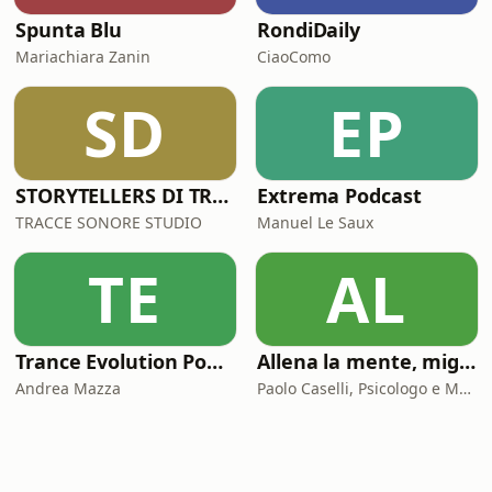
Spunta Blu
RondiDaily
Mariachiara Zanin
CiaoComo
SD
EP
STORYTELLERS DI TRACCESONORE STUDIO
Extrema Podcast
TRACCE SONORE STUDIO
Manuel Le Saux
TE
AL
Trance Evolution Podcast
Allena la mente, migliora la tua vita. Psicologia, mental training e crescita personale
Andrea Mazza
Paolo Caselli, Psicologo e Mental Trainer