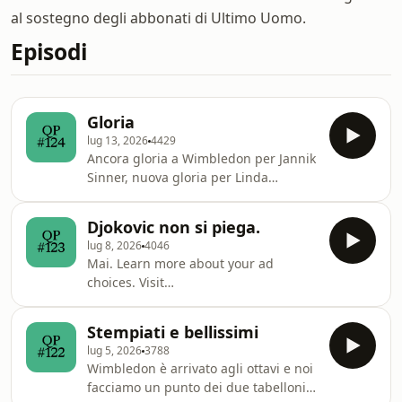
al sostegno degli abbonati di Ultimo Uomo.
Episodi
Gloria
lug 13, 2026
4429
Ancora gloria a Wimbledon per Jannik
Sinner, nuova gloria per Linda
Noskova. Learn more about your ad
choices. Visit
Djokovic non si piega.
megaphone.fm/adchoices
lug 8, 2026
4046
Mai. Learn more about your ad
choices. Visit
megaphone.fm/adchoices
Stempiati e bellissimi
lug 5, 2026
3788
Wimbledon è arrivato agli ottavi e noi
facciamo un punto dei due tabelloni,