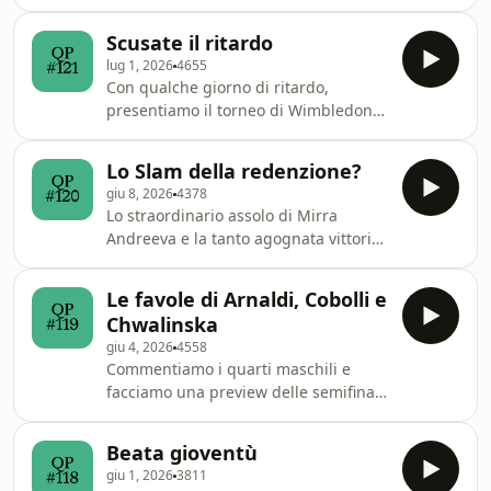
con un femminile instabile e un
maschile in cui i giovani hanno
Scusate il ritardo
difficoltà. Learn more about your ad
lug 1, 2026
4655
choices. Visit
Con qualche giorno di ritardo,
megaphone.fm/adchoices
presentiamo il torneo di Wimbledon
2026. Le difficoltà di Sinner, i primi
upset, un torneo davvero incerto in
Lo Slam della redenzione?
entrambi i tabelloni. Learn more
giu 8, 2026
4378
about your ad choices. Visit
Lo straordinario assolo di Mirra
megaphone.fm/adchoices
Andreeva e la tanto agognata vittoria
di Alexander Zverev, in finale contro
un grande Flavio Cobolli. Learn more
Le favole di Arnaldi, Cobolli e
about your ad choices. Visit
Chwalinska
megaphone.fm/adchoices
giu 4, 2026
4558
Commentiamo i quarti maschili e
facciamo una preview delle semifinali,
parlando di questo incredibile,
spettacolare, exploit italiano. Prima
Beata gioventù
però commentiamo la grande vittoria
giu 1, 2026
3811
di Chwalinska e quella di Mirra