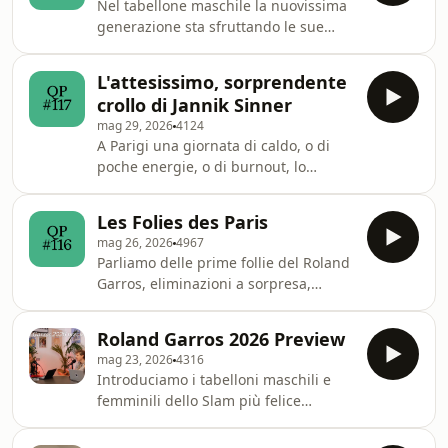
Nel tabellone maschile la nuovissima
Andreeeva. Learn more about your ad
generazione sta sfruttando le sue
choices. Visit
occasioni; nel femminile gli upset
megaphone.fm/adchoices
hanno invece più logica. Learn more
L'attesissimo, sorprendente
about your ad choices. Visit
crollo di Jannik Sinner
megaphone.fm/adchoices
mag 29, 2026
4124
A Parigi una giornata di caldo, o di
poche energie, o di burnout, lo
stroncano in campo contro Cerundolo.
Quello che molti evocavano ma che in
Les Folies des Paris
pochi si aspettavano è succeddo:
mag 26, 2026
4967
Sinner è fuori, e ora? Learn more
Parliamo delle prime follie del Roland
about your ad choices. Visit
Garros, eliminazioni a sorpresa,
megaphone.fm/adchoices
partite imprevedibili, lacrime e
grandezza dei campi. E Stan
Roland Garros 2026 Preview
Wawrinka. Learn more about your ad
mag 23, 2026
4316
choices. Visit
Introduciamo i tabelloni maschili e
megaphone.fm/adchoices
femminili dello Slam più felice
dell'anno. Learn more about your ad
choices. Visit