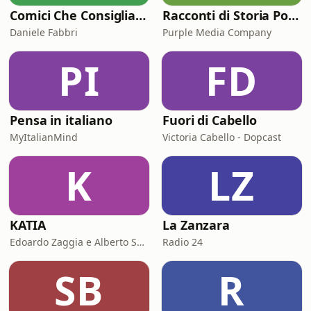
Comici Che Consigliano Cose
Racconti di Storia Podcast
Daniele Fabbri
Purple Media Company
PI
FD
Pensa in italiano
Fuori di Cabello
MyItalianMind
Victoria Cabello - Dopcast
K
LZ
KATIA
La Zanzara
Edoardo Zaggia e Alberto Sacco
Radio 24
SB
R