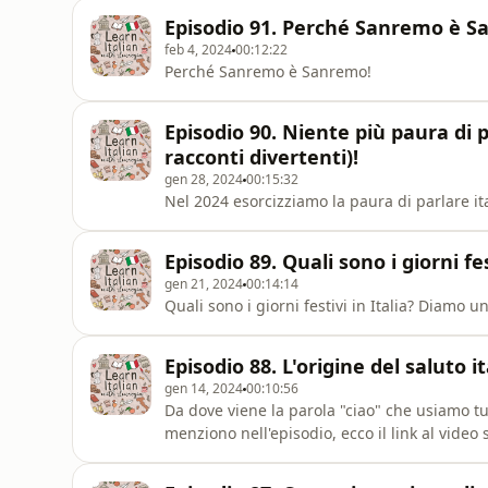
Episodio 91. Perché Sanremo è S
feb 4, 2024
00:12:22
Perché Sanremo è Sanremo!
Episodio 90. Niente più paura di p
racconti divertenti)!
gen 28, 2024
00:15:32
Nel 2024 esorcizziamo la paura di parlare ital
Episodio 89. Quali sono i giorni fes
gen 21, 2024
00:14:14
Quali sono i giorni festivi in Italia? Diamo u
Episodio 88. L'origine del saluto i
gen 14, 2024
00:10:56
Da dove viene la parola "ciao" che usiamo tutt
menziono nell'episodio, ecco il link al video
https://youtu.be/SEDWcmrpAmw