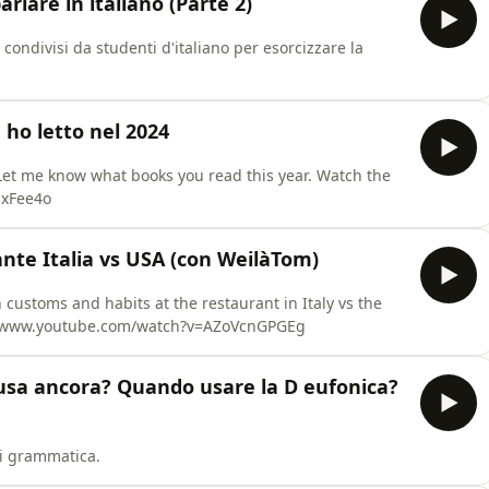
arlare in italiano (Parte 2)
condivisi da studenti d'italiano per esorcizzare la
e ho letto nel 2024
4. Let me know what books you read this year. Watch the
nxFee4o
rante Italia vs USA (con WeilàTom)
n customs and habits at the restaurant in Italy vs the
://www.youtube.com/watch?v=AZoVcnGPGEg
i usa ancora? Quando usare la D eufonica?
i grammatica.