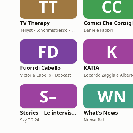
TT
CC
TV Therapy
Tellyst - Iononmistresso - Vois
Daniele Fabbri
FD
K
Fuori di Cabello
KATIA
Victoria Cabello - Dopcast
S–
WN
Stories – Le interviste di Omar Schillaci
What's News
Sky TG 24
Nuove Reti