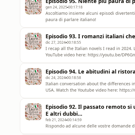
Episodio 95. Niente più paura di p
gen 24, 2025
00:17:18
Ascoltiamo insieme alcuni episodi divertenti 
paura di parlare italiano!
Episodio 93. I romanzi italiani ch
dic 27, 2024
00:18:55
I recap all the Italian novels I read in 202
YouTube video here: https://youtu.be/DP6G
Episodio 94. Le abitudini al risto
dic 24, 2024
00:18:58
Italian conversation about the differences i
USA. Watch the Youtube video here: https
Episodio 92. Il passato remoto s
E altri dubbi...
feb 21, 2024
00:14:59
Rispondo ad alcune delle vostre domande d