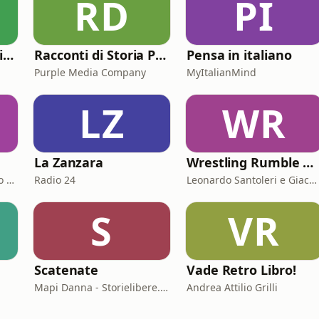
RD
PI
Comici Che Consigliano Cose
Racconti di Storia Podcast
Pensa in italiano
Purple Media Company
MyItalianMind
LZ
WR
La Zanzara
Wrestling Rumble Room Podcast
Edoardo Zaggia e Alberto Sacco
Radio 24
Leonardo Santoleri e Giacomo Toniaccini
S
VR
Scatenate
Vade Retro Libro!
Mapi Danna - Storielibere.fm
Andrea Attilio Grilli