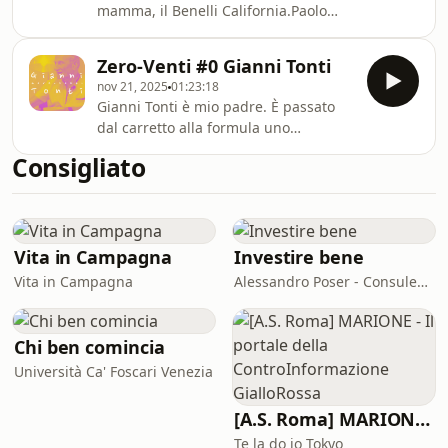
mamma, il Benelli California.Paolo
prossimi scarponi da sci. Ospiti dello
Rossi è attore, comico, cantautore,
Spirit de Milan, luogo magico di
regista teatrale. Accompagnato dalla
incontri e condivisione che ci accogli
Zero-Venti #0 Gianni Tonti
sua "psicologa" di scena Caterina
nov 21, 2025
01:23:18
Gabanella, parliamo della sua
Gianni Tonti è mio padre. È passato
infanzia, del bambino che è stato e di
dal carretto alla formula uno
quello che è. Dicevano che era
(davvero), dal bagno nell'orto
solitario e taciturno. Ma ha imparato a
Consigliato
all'intelligenza artificiale. Ha fatto una
creare spettacoli fin da piccolo. Ora è
carriera pazzesca, iniziando a fare il
in teatro con "Operaccia Satirica"
barbiere a dodici anni ai malati in
accompagnat
ospedale, fino a diventare direttore
tecnico dell'Alfa Corse, passando per i
Vita in Campagna
Investire bene
mondiali vinti con la Lancia. In
Vita in Campagna
Alessandro Poser - Consulente Finanziario Fineco
un'Italia del dopoguerra fertile,
produttiva, fucina di menti brillanti e
m
Chi ben comincia
Università Ca' Foscari Venezia
[A.S. Roma] MARIONE - Il portale della ControInformazione GialloRossa
Te la do io Tokyo