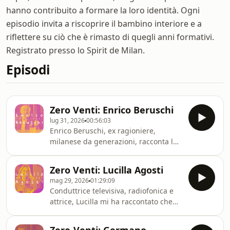
hanno contribuito a formare la loro identità. Ogni
episodio invita a riscoprire il bambino interiore e a
riflettere su ciò che è rimasto di quegli anni formativi.
Registrato presso lo Spirit de Milan.
Episodi
Zero Venti: Enrico Beruschi
lug 31, 2026
00:56:03
Enrico Beruschi, ex ragioniere,
milanese da generazioni, racconta la
sua nascita, come uomo e come
comico, le scelte e gli incontri di una
Zero Venti: Lucilla Agosti
vita. Siamo allo Spirit de Milan, che
mag 29, 2026
01:29:09
ringrazio per avermelo presentato e
Conduttrice televisiva, radiofonica e
per averci ospitato.
attrice, Lucilla mi ha raccontato che
da bambina aveva già quel sorriso e
quell&#39;energia esplosiva e che