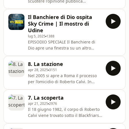
scuotere l'opinione pubblica
mondiale. Il caso Michael Jackson è
stato un terremoto che ha squarciato
Il Banchiere di Dio ospita
il velo sulla vita di un uomo diventato
Sky Crime | Il mostro di
un simbolo, rivelando un labirinto di
Udine
ombre e verità taciute. In questa
lug 5, 2025
1388
puntata speciale Il Banchiere di Dio,
EPISODIO SPECIALE Il Banchiere di
ospita il primo episodio di Danni
Dio apre una finestra su un altro
Irreversibili - il caso Michael Jackson.
abisso, unito da un filo conduttore
Un racconto che scava nelle accuse e
potente: quello dei cold case. Crimini
ne
8. La stazione
rimasti irrisolti per decenni, dove la
apr 28, 2025
3151
giustizia inciampa e le risposte
Nel 2005 si apre a Roma il processo
tardano ad arrivare. Storie segnate da
per l’omicidio di Roberto Calvi. In
silenzi, dubbi e verità mai del tutto
questo episodio, Nicolò Majnoni
rivelate. Questo è il primo episodio di
ricostruisce il tentativo di fare luce
un’altra avvincente serie targata Sky
7. La scoperta
sulla morte del “banchiere di Dio”,
Crime: Il Mostro di Udine.
apr 21, 2025
2976
fino a un documento rimasto sepolto
Il 18 giugno 1982, il corpo di Roberto
per anni, che collega il caso Calvi alla
Calvi viene trovato sotto il Blackfriars
strage alla stazione di Bologna del
Bridge di Londra. La polizia britannica
1980. Tra testimonianze, archivi
parla subito di suicidio, ma la scena