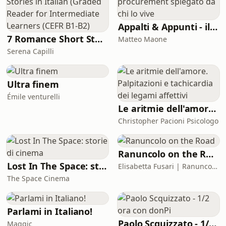
della fine di uno dei banchieri più
potenti d’Europa, ma un’indagine
nelle pieghe di un sistema in cui il
Appalti & Appunti - il procurement spiegato da chi lo vive
Banco Ambrosiano, lo IOR, la loggia
7 Romance Short Stories in Italian (Graded Reader for Intermediate Learners (CEFR B1-B2)
Matteo Maone
P2,
Serena Capilli
Ultra finem
Émile venturelli
Le aritmie dell'amore. Palpitazioni e tachicardia dei legami affettivi
Christopher Pacioni Psicologo
Ranuncolo on the Road
Lost In The Space: storie di cinema
Elisabetta Fusari | Ranuncolo Libri
The Space Cinema
Parlami in Italiano!
Paolo Scquizzato - 1/2 ora con donPi
Maggic