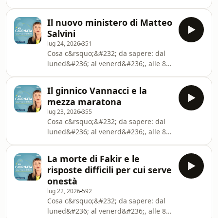
l'appuntamento con le notizie scelte
da Laura Pertici. Ascolta il podcast
Il nuovo ministero di Matteo
anche su Spotify, Apple Podcasts e
Salvini
Amazon Music.See
lug 24, 2026
351
omnystudio.com/listener for privacy
Cosa c&rsquo;&#232; da sapere: dal
information.
luned&#236; al venerd&#236;, alle 8,
l&rsquo;appuntamento con le notizie
scelte da Laura Pertici. Ascolta il
Il ginnico Vannacci e la
podcast anche su Spotify, Apple
mezza maratona
Podcasts e Amazon Music.See
lug 23, 2026
355
omnystudio.com/listener for privacy
Cosa c&rsquo;&#232; da sapere: dal
information.
luned&#236; al venerd&#236;, alle 8,
l&rsquo;appuntamento con le notizie
scelte da Laura Pertici. Ascolta il
La morte di Fakir e le
podcast anche su Spotify, Apple
risposte difficili per cui serve
Podcasts e Amazon Music.Â ÂSee
onestà
omnystudio.com/listener for privacy
lug 22, 2026
592
information.
Cosa c&rsquo;&#232; da sapere: dal
luned&#236; al venerd&#236;, alle 8,