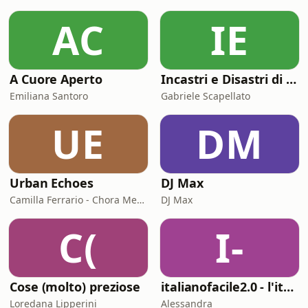
AC
IE
A Cuore Aperto
Incastri e Disastri di Coppia
Emiliana Santoro
Gabriele Scapellato
UE
DM
Urban Echoes
DJ Max
Camilla Ferrario - Chora Media
DJ Max
C(
I-
Cose (molto) preziose
italianofacile2.0 - l'italiano con le canzoni
Loredana Lipperini
Alessandra