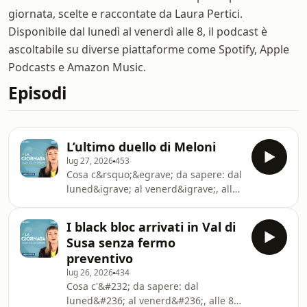
giornata, scelte e raccontate da Laura Pertici.
Disponibile dal lunedì al venerdì alle 8, il podcast è
ascoltabile su diverse piattaforme come Spotify, Apple
Podcasts e Amazon Music.
Episodi
L’ultimo duello di Meloni
lug 27, 2026
453
Cosa c&rsquo;&egrave; da sapere: dal
luned&igrave; al venerd&igrave;, alle
8, l&rsquo;appuntamento con le
notizie scelte da Laura Pertici. Ascolta
I black bloc arrivati in Val di
il podcast anche su Spotify, Apple
Susa senza fermo
Podcasts e Amazon Music.See
preventivo
omnystudio.com/listener for privacy
lug 26, 2026
434
information.
Cosa c'&#232; da sapere: dal
luned&#236; al venerd&#236;, alle 8,