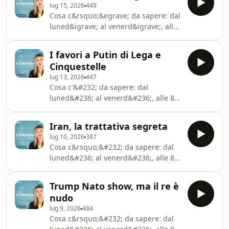
lug 15, 2026
449
Amazon Music.See
Cosa c&rsquo;&egrave; da sapere: dal
omnystudio.com/listener for privacy
luned&igrave; al venerd&igrave;, alle
information.
8, l&rsquo;appuntamento con le
notizie scelte da Laura Pertici. Ascolta
I favori a Putin di Lega e
il podcast anche su Spotify, Apple
Cinquestelle
Podcasts e Amazon Music.See
lug 13, 2026
447
omnystudio.com/listener for privacy
Cosa c'&#232; da sapere: dal
information.
luned&#236; al venerd&#236;, alle 8,
l'appuntamento con le notizie scelte
da Laura Pertici. Ascolta il podcast
Iran, la trattativa segreta
anche su Spotify, Apple Podcasts e
lug 10, 2026
387
Amazon Music.See
Cosa c&rsquo;&#232; da sapere: dal
omnystudio.com/listener for privacy
luned&#236; al venerd&#236;, alle 8,
information.
l&rsquo;appuntamento con le notizie
scelte da Laura Pertici. Ascolta il
Trump Nato show, ma il re è
podcast anche su Spotify, Apple
nudo
Podcasts e Amazon Music.See
lug 9, 2026
484
omnystudio.com/listener for privacy
Cosa c&rsquo;&#232; da sapere: dal
information.