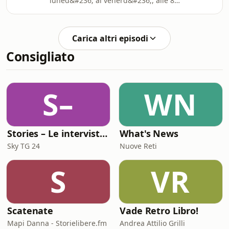
luned&#236; al venerd&#236;, alle 8,
l&rsquo;appuntamento con le notizie
scelte da Laura Pertici. Ascolta il
podcast anche su Spotify, Apple
Carica altri episodi
Podcasts e Amazon Music.Â ÂSee
Consigliato
omnystudio.com/listener for privacy
information.
S–
WN
Stories – Le interviste di Omar Schillaci
What's News
Sky TG 24
Nuove Reti
S
VR
Scatenate
Vade Retro Libro!
Mapi Danna - Storielibere.fm
Andrea Attilio Grilli