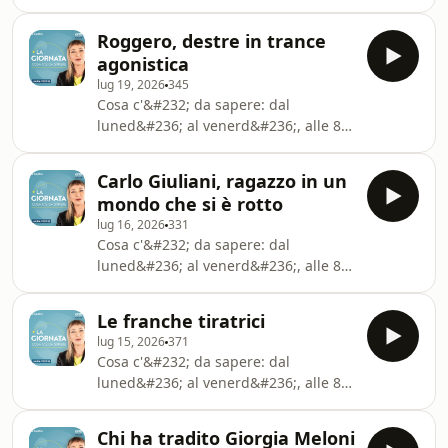
l&rsquo;appuntamento con le notizie
scelte da Laura Pertici. Ascolta il
Roggero, destre in trance
podcast anche su Spotify, Apple
agonistica
Podcasts e Amazon Music.See
lug 19, 2026
345
omnystudio.com/listener for privacy
Cosa c'&#232; da sapere: dal
information.
luned&#236; al venerd&#236;, alle 8,
l'appuntamento con le notizie scelte
da Laura Pertici. Ascolta il podcast
Carlo Giuliani, ragazzo in un
anche su Spotify, Apple Podcasts e
mondo che si è rotto
Amazon Music.See
lug 16, 2026
331
omnystudio.com/listener for privacy
Cosa c'&#232; da sapere: dal
information.
luned&#236; al venerd&#236;, alle 8,
l'appuntamento con le notizie scelte
da Laura Pertici. Ascolta il podcast
Le franche tiratrici
anche su Spotify, Apple Podcasts e
lug 15, 2026
371
Amazon Music.See
Cosa c'&#232; da sapere: dal
omnystudio.com/listener for privacy
luned&#236; al venerd&#236;, alle 8,
information.
l'appuntamento con le notizie scelte
da Laura Pertici. Ascolta il podcast
Chi ha tradito Giorgia Meloni
anche su Spotify, Apple Podcasts e