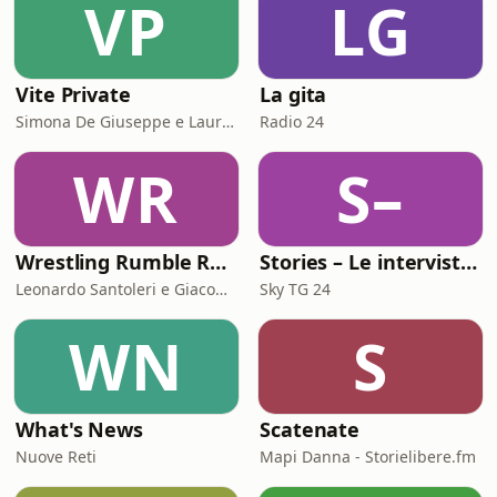
VP
LG
Vite Private
La gita
Simona De Giuseppe e Laura Marinaro
Radio 24
WR
S–
Wrestling Rumble Room Podcast
Stories – Le interviste di Omar Schillaci
Leonardo Santoleri e Giacomo Toniaccini
Sky TG 24
WN
S
What's News
Scatenate
Nuove Reti
Mapi Danna - Storielibere.fm