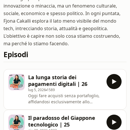
innovazione o minaccia, ma un fenomeno culturale,
sociale, economico e spesso politico. In ogni puntata,
Fjona Cakalli esplora il lato meno visibile del mondo
tech, intrecciando storia, attualità e geopolitica.
L'obiettivo è capire non solo cosa stiamo costruendo,
ma perché lo stiamo facendo.
Episodi
La lunga storia dei
pagamenti digitali | 26
lug 5, 2026
1589
Oggi fare acquisti senza portafoglio,
affidandosi esclusivamente allo
smartphone, ci appare un gesto
cos&igrave; moderno da farci
Il paradosso del Giappone
dimenticare che i pagamenti senza
tecnologico | 25
contanti hanno una storia ben