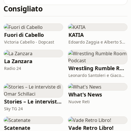
energetica: come identificare il luogo
presso l’Istituto Bruno Leoni, ci parla
Consigliato
migliore per installare un parco eolico
di RepowerEU, il piano Europeo n
o solare? In altri termini: quale posto
per le rinnovabili? Domande
complesse che hanno però,
recentemente, trovato una loro
Fuori di Cabello
KATIA
risposta.
Victoria Cabello - Dopcast
Edoardo Zaggia e Alberto Sacco
La Zanzara
Wrestling Rumble Room Podcast
Radio 24
Leonardo Santoleri e Giacomo Toniaccini
What's News
Stories – Le interviste di Omar Schillaci
Nuove Reti
Sky TG 24
Scatenate
Vade Retro Libro!