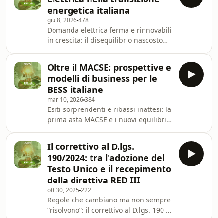
l’entrata in vigore del Testo Unico FER.
energetica italiana
La conversazione approfondisce i
giu 8, 2026
478
principali nodi ancora aperti per
Domanda elettrica ferma e rinnovabili
operatori, territori e investitori: la
in crescita: il disequilibrio nascosto
necessità di un sistema autorizzativo
della transizione italiana. Mentre
più chiaro e prevedibile, il
nuova capacità eolica e fotovoltaica
Oltre il MACSE: prospettive e
entra nel sistema, i consumi elettrici
modelli di business per le
restano sostanzialmente stagnanti,
BESS italiane
lontani dalle traiettorie previste dagli
mar 10, 2026
384
scenari di decarbonizzazione. Un
Esiti sorprendenti e ribassi inattesi: la
divario che solleva interrogativi
prima asta MACSE e i nuovi equilibri
cruciali: perché l’elettrificazione di
dello storage. Il meccanismo
industria, edifici e trasporti
introdotto per sostenere lo sviluppo
Il correttivo al D.lgs.
dei sistemi di accumulo elettrico ha
190/2024: tra l'adozione del
registrato prezzi ben al di sotto delle
Testo Unico e il recepimento
attese e una marcata concentrazione
della direttiva RED III
degli esiti. Un risultato che apre
ott 30, 2025
222
interrogativi rilevanti per il settore:
Regole che cambiano ma non sempre
quali fattori hanno reso possibili
“risolvono”: il correttivo al D.lgs. 190 e
ribassi così significativi? E qu