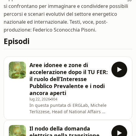
si confrontano per immaginare e condividere possibili
percorsi e scenari evolutivi del settore energetico
nazionale ed internazionale. Testi, voce, post-
produzione: Federico Sconocchia Pisoni.
Episodi
Aree idonee e zone di
accelerazione dopo il TU FER:
il ruolo dell’Interesse
Pubblico Prevalente e i nodi
ancora aperti
lug 22, 2026
904
In questa puntata di ERGLab, Michele
Terlizzese, Head of National Affairs di
ERG, intervista l’Avvocato Cristina
Martorana sul ruolo delle aree idonee
Il nodo della domanda
e delle zone di accelerazione dopo
elettrica nella transizione