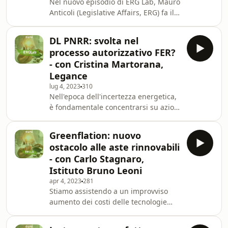
Nel nuovo episodio di ERG Lab, Mauro
partire. Nell’ultimo episodio di
Anticoli (Legislative Affairs, ERG) fa il
ERGLab, Mauro Anticoli ci
punto sul Testo Unico Rinnovabili. A
accompagna den
pochi mesi dall’entrata in vigore, cosa
DL PNRR: svolta nel
sta succedendo davvero? E
processo autorizzativo FER?
soprattutto: cosa si può correggere
- con Cristina Martorana,
subito per non rallentare la
Legance
transizione energetica?
lug 4, 2023
310
Nell'epoca dell'incertezza energetica,
è fondamentale concentrarsi su azioni
concrete e immediate per facilitare la
transizione verso un mondo più
Greenflation: nuovo
sostenibile alimentato da energia
ostacolo alle aste rinnovabili
pulita proveniente da fonti
- con Carlo Stagnaro,
rinnovabili. In Italia, tuttavia, ci sono
Istituto Bruno Leoni
numerosi ostacoli che ostacolano il
apr 4, 2023
281
progresso delle energie rinnovabili,
Stiamo assistendo a un improvviso
come una serie di interventi normativi
aumento dei costi delle tecnologie
che, anziché semplificare la situazio
rinnovabili, noto come "greenflation",
che potrebbe bloccare lo sviluppo