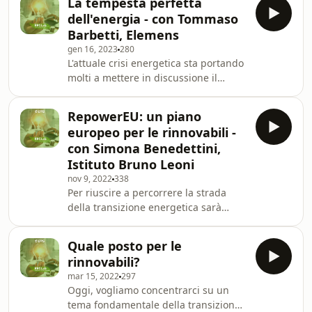
La tempesta perfetta
delle fonti rinnovabili in Europa e
dell'energia - con Tommaso
mettere a rischio la lotta ai
Barbetti, Elemens
cambiamenti climatici. Abbassare i
gen 16, 2023
280
prezzi dell'energia e garantire
L'attuale crisi energetica sta portando
l'indipendenza energetica sono solo
molti a mettere in discussione il
alcune delle ragioni per cui le energie
modello del mercato elettrico, basato
rinnovabili sono essenziali per il
sul sistema del prezzo marginale. Una
nostro futuro.
RepowerEU: un piano
delle soluzioni proposte è quella di
europeo per le rinnovabili -
disaccoppiare il prezzo delle fonti
con Simona Benedettini,
rinnovabili rispetto a quello del gas.
Istituto Bruno Leoni
Ma è davvero questa l'unica soluzione
nov 9, 2022
338
per sbloccare i benefici delle
Per riuscire a percorrere la strada
rinnovabili e abbassare i prezzi
della transizione energetica sarà
dell'energia per i consumatori? Ne a
necessario affrancarsi da tutte quelle
fonti fossili che rischiano di riportarci
Quale posto per le
indietro sul percorso sbagliato. A
rinnovabili?
livello europeo sembrano avere le
mar 15, 2022
297
idee ben chiare su come affrontare
Oggi, vogliamo concentrarci su un
questo cammino: Simona Benedettini,
tema fondamentale della transizione
economista dell’energia e consulente