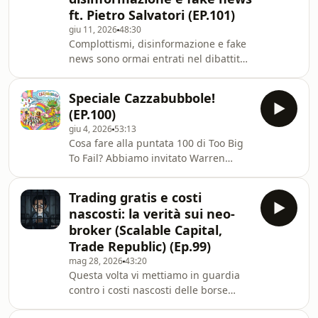
Spears&nbsp;Alain: NightShift🎺 LA
ft. Pietro Salvatori (EP.101)
PROMOIl nostro sponsor della
giu 11, 2026
48:30
puntata di oggi è Invesco. ➡️
Complottismi, disinformazione e fake
https://bit.ly/4vV2ZfDCon l’occasione ti
news sono ormai entrati nel dibattito
ricordiamo che le informazioni di
di tutti i giorni: perché hanno tanto
questo podcast hanno esclusivamente
fascino? Chi le usa a suo vantaggio e
fin
Speciale Cazzabubbole!
come ci possiamo difendere? Lo
(EP.100)
chiediamo al giornalista Pietro
giu 4, 2026
53:13
Salvatori.I consigli di oggi:Nicola:
Cosa fare alla puntata 100 di Too Big
Spoilerate le partite di basketVittorio:
To Fail? Abbiamo invitato Warren
The Pint NewsletterAlain: Sfrattati🎺
Buffett, Ramit Sethi, Nassim Taleb e
LA PROMOApri un conto corrente su
persino un signore anziano al
Isybank e beccati 30€ di buoni
Trading gratis e costi
Vaticano. Ci hanno detto tutti sì, ma
Amazon
nascosti: la verità sui neo-
non ci sembrava la scelta giusta.
broker (Scalable Capital,
Molto meglio una puntata speciale
Trade Republic) (Ep.99)
con SOLO cazzabubbole.Ok, non
mag 28, 2026
43:20
parliamo di finanza, ma chissene, no?
Questa volta vi mettiamo in guardia
Grazie per essere con noi da così
contro i costi nascosti delle borse
tante puntate ❤️🎺 LA PROMOMa
secondarie associate a broker molto
quale promo! Vedi il recap