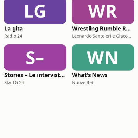
LG
WR
La gita
Wrestling Rumble Room Podcast
Radio 24
Leonardo Santoleri e Giacomo Toniaccini
S–
WN
Stories – Le interviste di Omar Schillaci
What's News
Sky TG 24
Nuove Reti