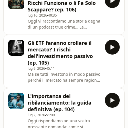
Ricchi Funziona o li Fa Solo
ci fa bei soldini e magari t’ingolosisci.I
Scappare? (ep. 106)
consigli di oggi:Nicola: Intervista di
lug 16, 2026
40:35
Bill Simmons a Taylor
Oggi vi raccontiamo una storia degna
SheridanVittorio: Canale YouTube di
di un podcast true crime… La
Niccolò CalifanoAlain: Deceptive
patrimoniale! Miiiiii che
Design🎺 LA PROMOTi scade la
pauuuuraaaa!I consigli di oggi:Nicola:
RCAuto?
Gli ETF faranno crollare il
Subreddit LinkedInCringeITVittorio:
mercato? I rischi
Programma TV Money Road 2Alain:
dell'investimento passivo
Mini TED Talk di Derek Sivers🎺 LA
(ep. 105)
PROMOApri un nuovo conto corrente
lug 9, 2026
45:11
con Credit Agricole per ricevere fino a
Ma se tutti investono in modo passivo
600€ di buoni Amazon in regalo!Cose
perché il mercato ha sempre ragione,
nominate (forse):Salario Minimo
non è che poi il mercato diventa
GheddafiNeo feudalesimoJo
scemo ed investiamo tutti male? Cosa
L'importanza del
possiamo fare per proteggerci?I
ribilanciamento: la guida
consigli di oggi:Nicola: The Hot Hand
definitiva (ep. 104)
di Ben CohenVittorio: Professor
lug 2, 2026
51:09
RossAlain: Il paesaggio morale di Sam
Oggi rispondiamo ad una vostra
Harris🎺 LA PROMOApri un nuovo
pressante domanda: come si