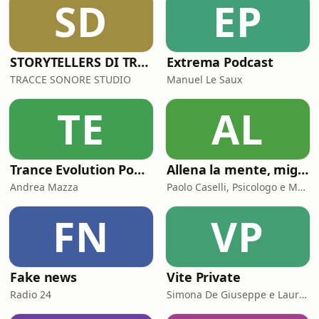
SD
EP
STORYTELLERS DI TRACCESONORE STUDIO
Extrema Podcast
TRACCE SONORE STUDIO
Manuel Le Saux
TE
AL
Trance Evolution Podcast
Allena la mente, migliora la tua vita. Psicologia, mental training e crescita personale
Andrea Mazza
Paolo Caselli, Psicologo e Mental Trainer
FN
VP
Fake news
Vite Private
Radio 24
Simona De Giuseppe e Laura Marinaro