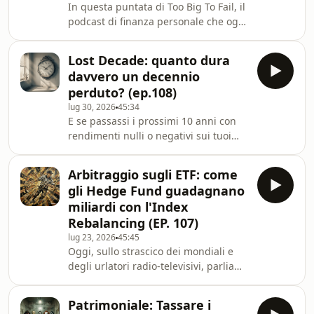
In questa puntata di Too Big To Fail, il
podcast di finanza personale che ogni
tanto divaga, parliamo di prediction
markets. Si tratta di finanza? In realtà
Lost Decade: quanto dura
non molto ma sticazzi, a noi piace
davvero un decennio
così, non ci domerete mai!I consigli di
perduto? (ep.108)
oggi:Vittorio: Senna (Serie Tv)Nicola:
lug 30, 2026
45:34
Dave (Serie Tv)Alain: Uno psicologo
E se passassi i prossimi 10 anni con
nei lagerCose nominate
rendimenti nulli o negativi sui tuoi
(forse):Wisdom of the crowdFrancis
investimenti? Dopotutto è già
GaltonAsch conformityKalshi e Polym
successo per buona parte delle asset
Arbitraggio sugli ETF: come
class. Oggi andiamo a vedere quando
gli Hedge Fund guadagnano
e come fare per non vivere anche noi
miliardi con l'Index
una Lost Decade.I consigli di
Rebalancing (EP. 107)
oggi:Nicola: Louis CK
lug 23, 2026
45:45
RidiculousVittorio: Gruppo Facebook
Oggi, sullo strascico dei mondiali e
"Fotomontaggi amatoriali"Alain:
degli urlatori radio-televisivi, parliamo
Canale YouTube di Raf Tama🎺 LA
di arbitraggi. Ma intendiamo quelli
PROMONon cambi fornitore luce e
finanziari, ed in particolare gli index
gas
Patrimoniale: Tassare i
fund arbitrage. Perché c’è gente che