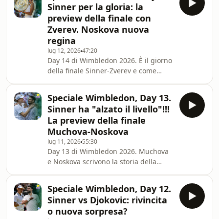
Sinner per la gloria: la
set il tedesco gioca infatti
preview della finale con
probabilmente ciò che è stato il suo
Zverev. Noskova nuova
miglior tennis, ma anche questo non
regina
basta. Sinner fa ancora una volta la
storia del tennis italiano e setta una
lug 12, 2026
47:20
Day 14 di Wimbledon 2026. È il giorno
stagione che con 5 titoli Masters 100
della finale Sinner-Zverev e come
sempre dedichiamo ampio spazio alla
preview della partita, ma ancor prima
Speciale Wimbledon, Day 13.
di quello ripartiamo dalla pazza finale
Sinner ha "alzato il livello"!!!
tra Muchova e Noskova che ha visto
La preview della finale
quest'ultima trionfare dopo essersi
Muchova-Noskova
vista annullare 5 match point nel
lug 11, 2026
55:30
secondo set. Tutto quello che c'è da
Day 13 di Wimbledon 2026. Muchova
sapere sulla finale femminile e su
e Noskova scrivono la storia della
quella maschile.Poi le vostre
Repubblica Ceca centrando il primo
domande
derby in finale Slam di una nazione
Speciale Wimbledon, Day 12.
con 10 milioni di abitanti: la
Sinner vs Djokovic: rivincita
celebrazione - ancora una volta - della
o nuova sorpresa?
miglior scuola tennistica femminile.