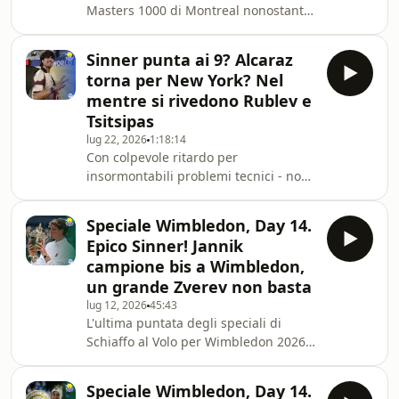
Masters 1000 di Montreal nonostante
teenager.Nel mentre la settimana ha
la striscia aperta dei cinque titoli vinti
regalato anche il rientro di Lorenzo
tra Indian Wells, Miami, Monte Carlo,
Musetti
Sinner punta ai 9? Alcaraz
Madrid e Roma (che fanno sei con
torna per New York? Nel
Parigi dello scorso anno). Una scelta
mentre si rivedono Rublev e
legittima e comprensibile in ottica US
Tsitsipas
Open, ma anche una scelta che apre
lug 22, 2026
1:18:14
a due temi.Il primo è quello dell'ATP:
Con colpevole ritardo per
c'è un evidente problema nei '1000' a
insormontabili problemi tecnici - non
dodici giorni e nella perc
del tutto risolti - torniamo con una
puntata soffertissima ma con tanti
Speciale Wimbledon, Day 14.
argomenti. Dal tennis giocato che ha
Epico Sinner! Jannik
visto tornare alla vittoria due che non
campione bis a Wimbledon,
alzavano un trofeo da più di un anno
un grande Zverev non basta
come Rublev e Tsitsipas a tutta una
lug 12, 2026
45:43
serie di notizie laterali. Le ATP Finals
L'ultima puntata degli speciali di
confermate a Torino fino al 2027; la
Schiaffo al Volo per Wimbledon 2026 è
sperimentazione di un cambio palle a
nella celebrazione di Jannik Sinner,
che vince una finale con Zverev forse
Speciale Wimbledon, Day 14.
più complicata del previsto. Per due