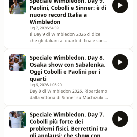
Speciale Wimbledon, Day 9.
quel di Wimbledon e si conferma
Paolini, Cobolli e Sinner: è di
imbattibile sopra le 5 ore. Anche a 39
nuovo record Italia a
anni. Un ampio discorso sulla testa
Wimbledon
del campione serbo, capace di
lug 7, 2026
54:39
diventare sostanzialmente imbattibile
Il Day 9 di Wimbledon 2026 ci dice
quando la partita va al quinto set: 42
che gli italiani ai quarti di finale sono
vittorie su 50 partite al quinto in
tre: Paolini, Cobolli e Sinner, ritoccato
carriera.Oltre a
così il record del 2024 (dove c'era
Speciale Wimbledon, Day 8.
Musetti al posto di Flavio). Un risultato
Osaka show con Sabalenka.
prezioso che testimonia la ritorvata
Oggi Cobolli e Paolini per i
forma di Jasmine, così come la forza
quarti
di un Cobolli che continua a
lug 6, 2026
1:06:20
legittimare il suo momento. Delle loro
Day 8 di Wimbledon 2026. Ripartiamo
partite, ma anche di Alex de Minaur e
dalla vittoria di Sinner su Mochizuki e
delle sue parole in con
dalla partita di quarti che lo vedrà
opposto a Struff, ma anche dal ko di
Speciale Wimbledon, Day 7.
Sabalenka che si conferma n°1
Cobolli più forte dei
vulnerabile. Osaka è da corsa? Simone
problemi fisici. Berrettini tra
e Jacopo hanno opinioni leggermente
gli applausi: che show con
differenti. E poi le partite di oggi,