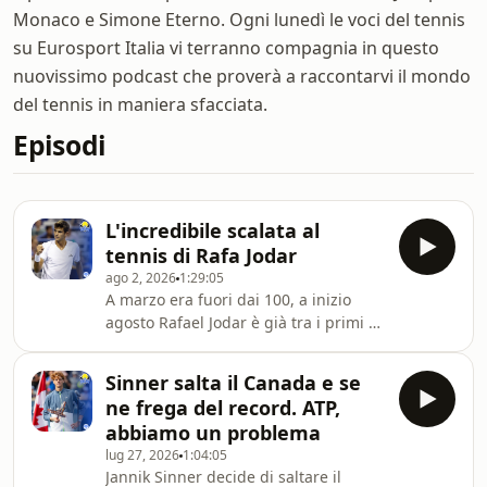
Monaco e Simone Eterno. Ogni lunedì le voci del tennis
su Eurosport Italia vi terranno compagnia in questo
nuovissimo podcast che proverà a raccontarvi il mondo
del tennis in maniera sfacciata.
Episodi
L'incredibile scalata al
tennis di Rafa Jodar
ago 2, 2026
1:29:05
A marzo era fuori dai 100, a inizio
agosto Rafael Jodar è già tra i primi 15
giocatori della classifica ATP. Una
scalata rapidissima che in passato è
Sinner salta il Canada e se
quasi sempre coincisa poi con grandi
ne frega del record. ATP,
traguardi raccolti. Lo spagnolo
abbiamo un problema
continua a crescere ma soprattutto
lug 27, 2026
1:04:05
dimostra una maturità in campo che
Jannik Sinner decide di saltare il
non sembra essere quella di un