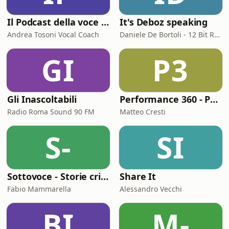
Il Podcast della voce e del canto
It's Deboz speaking
Andrea Tosoni Vocal Coach
Daniele De Bortoli - 12 Bit Retrogaming Trieste
GI
P3
Gli Inascoltabili
Performance 360 - Prestazione e Benessere
Radio Roma Sound 90 FM
Matteo Cresti
S-
SI
Sottovoce - Storie criminali
Share It
Fabio Mammarella
Alessandro Vecchi
BI
M-