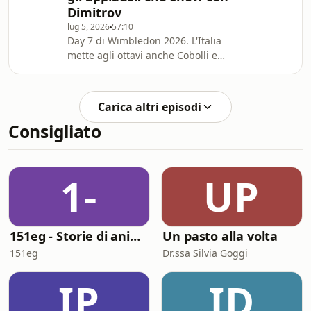
Dimitrov
dalla chance di Cobolli a quelle di
Paolini.Poi le vostre domande:
lug 5, 2026
57:10
Day 7 di Wimbledon 2026. L'Italia
schiaffoalvolo@gmail.com Hosted on
mette agli ottavi anche Cobolli e
Acast.
Paolini, che superano Khachanov e
Sakkari. Flavio vince una bella
battaglia iniziata nel peggiore dei
Carica altri episodi
modi, confermandosi giocatore da
Consigliato
lotta e pronto a superare sempre le
difficoltà. Replicare il quarto di finale
dell'anno scorso non è impossibile.
Jasmine infila per la prima volta in
1-
UP
stagione invece tre vittorie
consecutive in un
151eg - Storie di animazione
Un pasto alla volta
151eg
Dr.ssa Silvia Goggi
IP
ID