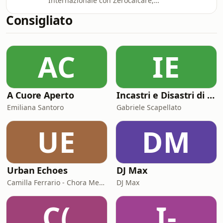
Internazionale con Zerocalcare,
di questo episodio. Scrivici a
basato sul libro Nel nido dei serpenti
podcast@internazionale.it E se ascolti
Consigliato
pubblicato da Bao.Scritto da
questo podcast e ti piace, abbonati a
Zerocalcare.Musiche di
Internazionale. È un modo concreto
Giancane.Sound design di Jonathan
per sostenerci e per aiu
AC
IE
Zenti.Ci piacerebbe sapere cosa pensi
di questo episodio. Scrivici a
podcast@internazionale.it E se ascolti
questo podcast e ti piace, abbonati a
A Cuore Aperto
Incastri e Disastri di Coppia
Internazionale. È un modo concreto
per sostenerci e per aiu
Emiliana Santoro
Gabriele Scapellato
UE
DM
Urban Echoes
DJ Max
Camilla Ferrario - Chora Media
DJ Max
C(
I-