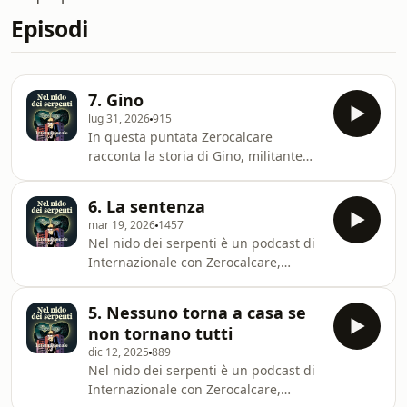
Episodi
7. Gino
lug 31, 2026
915
In questa puntata Zerocalcare
racconta la storia di Gino, militante
antifascista fermato in Francia che
aspetta di sapere se sarà estradato
6. La sentenza
in Ungheria, dove rischia venticinque
mar 19, 2026
1457
anni di carcere.Scritto da
Nel nido dei serpenti è un podcast di
Zerocalcare.Musiche di
Internazionale con Zerocalcare,
Giancane.Sound design di Jonathan
basato sul libro Nel nido dei serpenti
Zenti.
pubblicato da Bao.Scritto da
5. Nessuno torna a casa se
Zerocalcare.Musiche di
non tornano tutti
Giancane.Sound design di Jonathan
dic 12, 2025
889
Zenti.Ci piacerebbe sapere cosa pensi
Nel nido dei serpenti è un podcast di
di questo episodio. Scrivici a
Internazionale con Zerocalcare,
podcast@internazionale.it E se ascolti