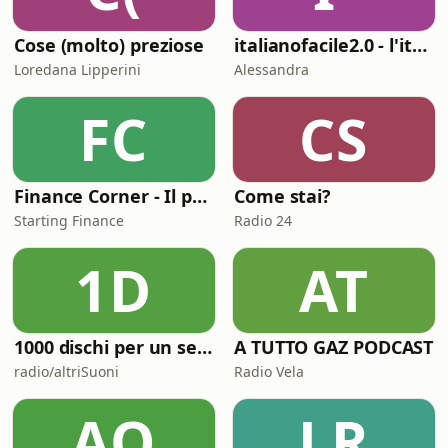
Cose (molto) preziose
italianofacile2.0 - l'italiano con le canzoni
Loredana Lipperini
Alessandra
FC
CS
Finance Corner - Il podcast di Starting Finance
Come stai?
Starting Finance
Radio 24
1D
AT
1000 dischi per un secolo
A TUTTO GAZ PODCAST
radio/altriSuoni
Radio Vela
AO
LR