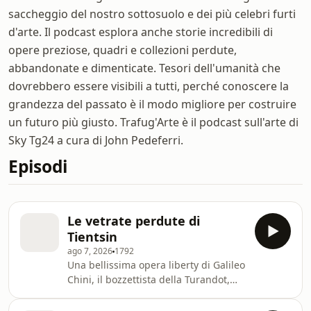
saccheggio del nostro sottosuolo e dei più celebri furti
d'arte. Il podcast esplora anche storie incredibili di
opere preziose, quadri e collezioni perdute,
abbandonate e dimenticate. Tesori dell'umanità che
dovrebbero essere visibili a tutti, perché conoscere la
grandezza del passato è il modo migliore per costruire
un futuro più giusto. Trafug'Arte è il podcast sull'arte di
Sky Tg24 a cura di John Pedeferri.
Episodi
Le vetrate perdute di
Tientsin
ago 7, 2026
1792
Una bellissima opera liberty di Galileo
Chini, il bozzettista della Turandot,
abbelliva il palazzo della Municipalità
di Tientsin, metropoli asiatica con 11