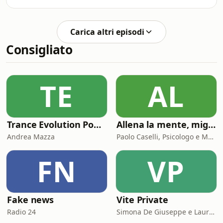
ladri? Che differenza c'è tra il "colpo
bruciare i capolavori nascosti nel
del ventunesimo secolo" e quello di
castello di Immendorf in Austria?
cento anni fa, messo in atto da
Nuove inedite testimonianze g
Carica altri episodi
Vincenzo Peruggia, l'uomo che rubò la
Consigliato
Gioconda? Ne parliamo con la nipote
del primo ladro del Louvre, allo
scrittore Giulio Ravizza, al detective
dell'arte l'avvocato britannico
TE
AL
Christopher Marinello e all'esperto di
g
Trance Evolution Podcast
Allena la mente, migliora la tua vita. Psicologia, mental training e crescita personale
Andrea Mazza
Paolo Caselli, Psicologo e Mental Trainer
FN
VP
Fake news
Vite Private
Radio 24
Simona De Giuseppe e Laura Marinaro