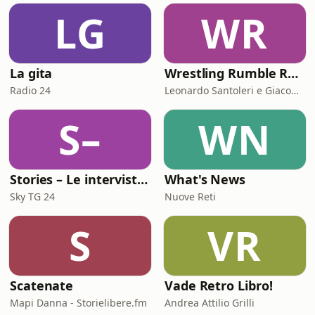
LG
WR
La gita
Wrestling Rumble Room Podcast
Radio 24
Leonardo Santoleri e Giacomo Toniaccini
S–
WN
Stories – Le interviste di Omar Schillaci
What's News
Sky TG 24
Nuove Reti
S
VR
Scatenate
Vade Retro Libro!
Mapi Danna - Storielibere.fm
Andrea Attilio Grilli