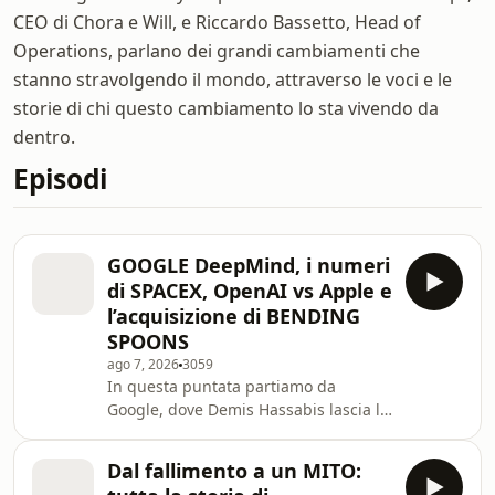
CEO di Chora e Will, e Riccardo Bassetto, Head of
Operations, parlano dei grandi cambiamenti che
stanno stravolgendo il mondo, attraverso le voci e le
storie di chi questo cambiamento lo sta vivendo da
dentro.
Episodi
GOOGLE DeepMind, i numeri
di SPACEX, OpenAI vs Apple e
l’acquisizione di BENDING
SPOONS
ago 7, 2026
3059
In questa puntata partiamo da
Google, dove Demis Hassabis lascia la
guida operativa di DeepMind mentre
continua la guerra per i talenti dell’AI.
Dal fallimento a un MITO:
Poi guardiamo i primi numeri di