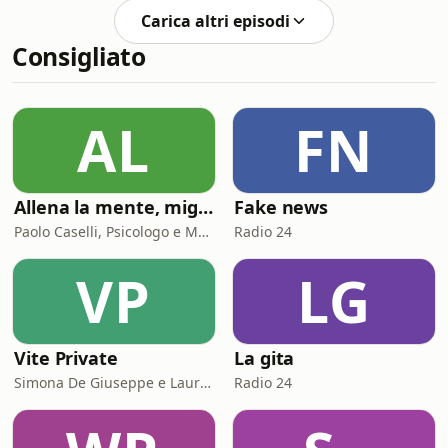
Aresu e a Ludovico Diaz, CEO di NTT
Carica altri episodi
DATA Italia. Per anni l’Unione europea
Consigliato
ha guardato alla tecnologia
soprattutto come a qualcosa da
regolare. Oggi però la domanda è
diventata più urgente: possiamo
AL
FN
ancora permetterci di dipendere da
altri per cloud, chip, infrastrutt
Allena la mente, migliora la tua vita. Psicologia, mental training e crescita personale
Fake news
Paolo Caselli, Psicologo e Mental Trainer
Radio 24
VP
LG
Vite Private
La gita
Simona De Giuseppe e Laura Marinaro
Radio 24