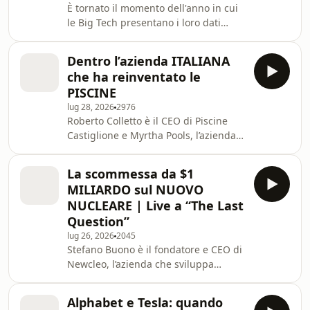
È tornato il momento dell'anno in cui
finale non può slittare e tutto il
le Big Tech presentano i loro dati
mondo ti guarda. Dalla preparazione
finanziari. In questo episodio li
della cerimonia di apertura alla
analizziamo per capire più da vicino
gestione dei volontari, d
Dentro l’azienda ITALIANA
come sta evolvendo la corsa
che ha reinventato le
all'intelligenza artificiale e per
PISCINE
leggere indirettamente come
lug 28, 2026
2976
performeranno i portafogli di
Roberto Colletto è il CEO di Piscine
investimento nei prossimi mesi.
Castiglione e Myrtha Pools, l’azienda
Scopri i corsi della New Media
italiana che realizza piscine per
Academy, la scuola di podcasting e
grandi eventi sportivi e progetti in
digital journalism di Chora e Will
La scommessa da $1
tutto il mondo. In questa puntata
MILIARDO sul NUOVO
raccontiamo come un’impresa nata
NUCLEARE | Live a “The Last
nel 1961 sia diventata un riferimento
Question”
globale in un mercato di nicchia: dalle
lug 26, 2026
2045
vasche olimpiche che si montano
Stefano Buono è il fondatore e CEO di
dentro gli stadi alle piscine private
Newcleo, l’azienda che sviluppa
che cambiano con il clima e con nuovi
reattori nucleari di nuova
m
generazione e combustibile ottenuto
Alphabet e Tesla: quando
riciclando quello esausto. In questa