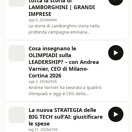
tutta la storia di
SpaceX da società quotata e ci
LAMBORGHINI | GRANDI
chiediamo che azienda sia diventata
IMPRESE
davvero: spazio, connettività o
ago 6, 2026
5644
infrastruttura per l’intelligenza
La storia di Lamborghini inizia nella
artificiale? Torniamo anche su
profonda campagna emiliana
OpenAI, dagli agenti che riescono a
dall'intuizione di un industriale,
coordinarsi fuori da un
Ferruccio Lamborghini, che aveva
Cosa insegnano le
fatto fortuna vendendo trattori. Il
OLIMPIADI sulla
toro, simbolo di Lamborghini,
LEADERSHIP? – con Andrea
accompagna una storia lunga oltre 60
Varnier, CEO di Milano-
anni, che ha trasformato quelle auto
Cortina 2026
in veri e propri gioielli ambiti in tutto
il mondo. Ma la storia di
ago 2, 2026
2926
Andrea Varnier ha lavorato a quattro
quest'azienda è tutt'altro che lineare,
Olimpiadi e oggi è CEO della
fatta di scommesse,
Fondazione Milano Cortina 2026. In
questo episodio di A CAPO, realizzato
La nuova STRATEGIA delle
in collaborazione con Satispay,
BIG TECH sull'AI: giustificare
parliamo di leadership e pressione:
le spese
che cosa significa guidare
lug 31, 2026
2356
un’organizzazione quando la deadline