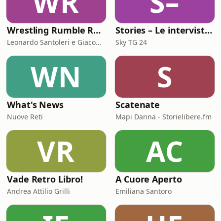
WR
S–
Wrestling Rumble Room Podcast
Stories – Le interviste di Omar Schillaci
Leonardo Santoleri e Giacomo Toniaccini
Sky TG 24
WN
S
What's News
Scatenate
Nuove Reti
Mapi Danna - Storielibere.fm
VR
AC
Vade Retro Libro!
A Cuore Aperto
Andrea Attilio Grilli
Emiliana Santoro