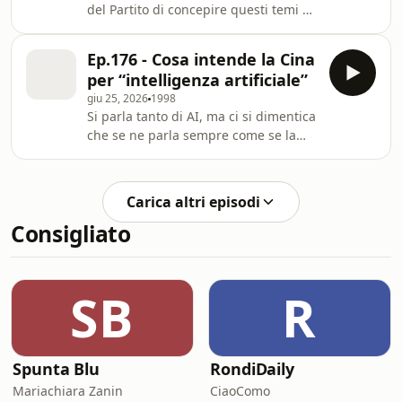
del Partito di concepire questi temi e
come è cambiato nel tempo la
strategia della comunità LGBTQ+
Ep.176 - Cosa intende la Cina
cinese. Learn more about your ad
per “intelligenza artificiale”
choices. Visit
giu 25, 2026
1998
megaphone.fm/adchoices
Si parla tanto di AI, ma ci si dimentica
che se ne parla sempre come se la
nostra concezione della tecnologia
fosse l'unica al mondo. Dato che
siamo di fronte a una sfida costante
Carica altri episodi
tra Stati Uniti e Cina, è dunque lecito
Consigliato
chiedersi cosa intendano i cinesi per
AI. E scopriremo che la cosmotecnica
cinese, cioè la visione del mondo che
discende dall'uso della tecnica è
SB
R
diversa dalla nostra. Affonda nel
Spunta Blu
RondiDaily
Mariachiara Zanin
CiaoComo