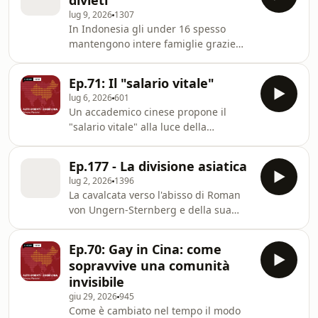
divieti
choices. Visit
lug 9, 2026
1307
megaphone.fm/adchoices
In Indonesia gli under 16 spesso
mantengono intere famiglie grazie
alle loro attività on line. Ma di recente
l'Indonesia è anche diventata il primo
Ep.71: Il "salario vitale"
paese non occidentale a imporre
lug 6, 2026
601
restrizioni sull'accesso ai social media
Un accademico cinese propone il
per gli under 16. Learn more about
"salario vitale" alla luce della
your ad choices. Visit
produttività garantita dall'AI. Cita
megaphone.fm/adchoices
Marx e aggiunge due caratteristiche:
Ep.177 - La divisione asiatica
reddito di base e pensione non
lug 2, 2026
1396
contributiva Learn more about your
La cavalcata verso l'abisso di Roman
ad choices. Visit
von Ungern-Sternberg e della sua
megaphone.fm/adchoices
divisione. Learn more about your ad
choices. Visit
Ep.70: Gay in Cina: come
megaphone.fm/adchoices
sopravvive una comunità
invisibile
giu 29, 2026
945
Come è cambiato nel tempo il modo