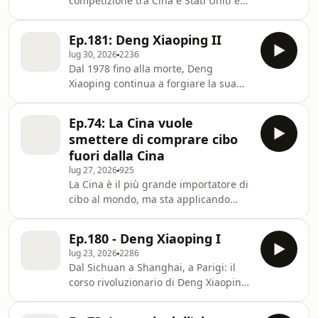
competizione tra Cina e Stati Uniti è
ormai serrata e coinvolge tutti i
campi. A che punto siamo e
Ep.181: Deng Xiaoping II
soprattutto quali sono le differenze
lug 30, 2026
2236
tra i due Paesi nel concepire la sfida
Dal 1978 fino alla morte, Deng
che sembra quella più rilevante,
Xiaoping continua a forgiare la sua
quella sulla frontiera tecnologica.
idea di "Cina", tra terremoti politici e
Episodio registrato live a The Last
sociali e prese di posizione "storiche".
Question l'1 e 2 luglio 2026 a Roma.
Ep.74: La Cina vuole
Learn more about your ad choices.
Learn more about your ad choices.
smettere di comprare cibo
Visit megaphone.fm/adchoices
Visit me
fuori dalla Cina
lug 27, 2026
925
La Cina è il più grande importatore di
cibo al mondo, ma sta applicando
all'agricoltura lo stesso copione con
cui ha conquistato solare ed EV: nel
Ep.180 - Deng Xiaoping I
giro di vent'anni potrebbe passare da
lug 23, 2026
2286
comprare la soia del mondo a
Dal Sichuan a Shanghai, a Parigi: il
vendere le sue proteine alternative. I
corso rivoluzionario di Deng Xiaoping,
report citati nella puntata sono:
la relazione con Mao e la nascita della
Systemiq. China's Food Future:
Repubblica popolare, fino ad arrivare