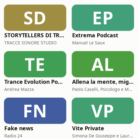
SD
EP
STORYTELLERS DI TRACCESONORE STUDIO
Extrema Podcast
TRACCE SONORE STUDIO
Manuel Le Saux
TE
AL
Trance Evolution Podcast
Allena la mente, migliora la tua vita. Psicologia, mental training e crescita personale
Andrea Mazza
Paolo Caselli, Psicologo e Mental Trainer
FN
VP
Fake news
Vite Private
Radio 24
Simona De Giuseppe e Laura Marinaro