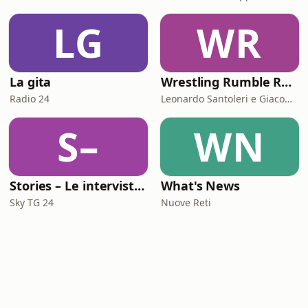
LG
WR
La gita
Wrestling Rumble Room Podcast
Radio 24
Leonardo Santoleri e Giacomo Toniaccini
S–
WN
Stories – Le interviste di Omar Schillaci
What's News
Sky TG 24
Nuove Reti