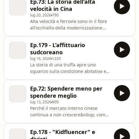
Consultation paper, how China's food-
Ep.73: La storia dell'alta
alla "successione", nel 1978. La prima
security strategy could reshape global
velocità in Cina
parte della vita dell'uomo che ha
agr
lug 20, 2026
790
posto le basi della Cina di oggi. Learn
Alta velocità e ferrovie sono in il fiore
more about your ad choices. Visit
all'occhiello della modernizzazione
megaphone.fm/adchoices
cinese. La storia di un processo che
nasce molto tempo fa e che oggi è
Ep.179 - L’affittuario
diventato un asset strategico interno
sudcoreano
e internazionale per la Cina Learn
lug 16, 2026
1220
more about your ad choices. Visit
La storia di una truffa apre uno
megaphone.fm/adchoices
squarcio sulla condizione abitativa e
sociale di tanti giovani in Corea del
Sud. Learn more about your ad
Ep.72: Spendere meno per
choices. Visit
spendere meglio
megaphone.fm/adchoices
lug 13, 2026
909
Perché il mercato interno cinese
continua a non crescere&nbsp; come
vorrebbe la leadership. E come
cambiano i consumi, specie dei più
Ep.178 - "Kidfluencer" e
giovani. Learn more about your ad