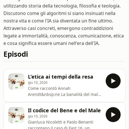
utilizzando storia della tecnologia, filosofia e teologia.
Discutono come gli algoritmi si siano insinuati nella
nostra vita e come l'IA sia diventata un fine ultimo.
Attraverso casi concreti, emergono contraddizioni
legate a immortalità, conoscenza, comunicazione, etica
e cosa significa essere umani nell'era dell'IA.
Episodi
L’etica ai tempi della resa
giu 10, 2026
Come raccontò Annah
Arendt&nbsp;ne La banalità del male,
l’ufficiale delle S.S. Adolf Eichmann,
processato nel 1961, disse a propria
Il codice del Bene e del Male
discolpa: “Ho soltanto obbedito agli
giu 10, 2026
ordini”, in un’assenza totale di
Gianluca Nicoletti e Paolo Benanti
coscienza e di responsabilità.Anche
raccontano il caso di Fast 16, un