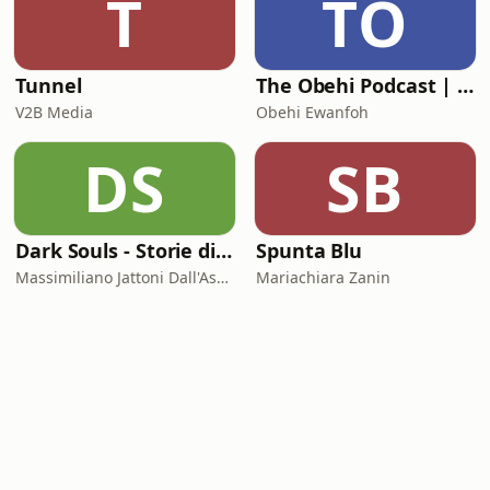
T
TO
Tunnel
The Obehi Podcast | Life & Legacy Project
V2B Media
Obehi Ewanfoh
DS
SB
Dark Souls - Storie di serial killer
Spunta Blu
Massimiliano Jattoni Dall'Asén
Mariachiara Zanin