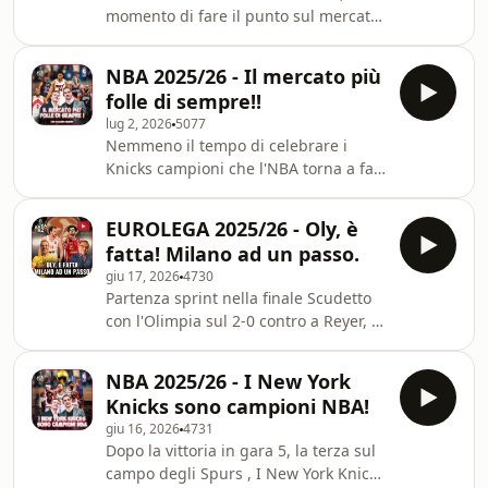
approfondimenti e riflessioni
momento di fare il punto sul mercato
sull'operazione di mercato più
di Eurolega, che mai come quest'anno
importante dell'estate NBA con
sta infiammando l'estate del basket
Alessandro Mamoli e Matteo Soragna.
NBA 2025/26 - Il mercato più
Europeo! Learn more about your ad
Learn more about your ad choices
folle di sempre!!
choices. Visit
lug 2, 2026
5077
megaphone.fm/adchoices
Nemmeno il tempo di celebrare i
Knicks campioni che l'NBA torna a far
parlare di sè con l'estate più
movimentata di sempre. Quella che
EUROLEGA 2025/26 - Oly, è
all'apparenza avrebbe dovuto essere
fatta! Milano ad un passo.
una free agency povera si è invece
giu 17, 2026
4730
trasformata in un basket-mercato
Partenza sprint nella finale Scudetto
spettacolare con diversi All Star che
con l'Olimpia sul 2-0 contro a Reyer, il
cambiano squadra. Giannis a Miami,
trionfo di Olympiacos e Zalgiris, la
Lamelo a Minnesota, Jaylen Brown
finale Valencia-Barcellona che
scaricato dai Celtics e spedito a
NBA 2025/26 - I New York
assegnerà la Liga, il mercato bollente
Philadelphia, Ja M
Knicks sono campioni NBA!
con le ultimissime da tutta Europa!!!
giu 16, 2026
4731
Learn more about your ad choices.
Dopo la vittoria in gara 5, la terza sul
Visit megaphone.fm/adchoices
campo degli Spurs , I New York Knicks