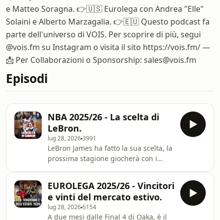
e Matteo Soragna. 👉🇺🇸 Eurolega con Andrea "Elle"
Solaini e Alberto Marzagalia. 👉🇪🇺 Questo podcast fa
parte dell'universo di VOIS. Per scoprire di più, segui
@vois.fm su Instagram o visita il sito https://vois.fm/ —
📩 Per Collaborazioni o Sponsorship: sales@vois.fm
Episodi
NBA 2025/26 - La scelta di
LeBron.
lug 28, 2026
3991
LeBron James ha fatto la sua scelta, la
prossima stagione giocherà con i
Philadelphia 76ers. Come giocherà la
squadra? Possono convivere 5
EUROLEGA 2025/26 - Vincitori
giocatori del quintetto con quelle
e vinti del mercato estivo.
caratteristiche? Oppure dovranno
lug 28, 2026
5154
scambiare sul mercato? Analisi,
A due mesi dalle Final 4 di Oaka, è il