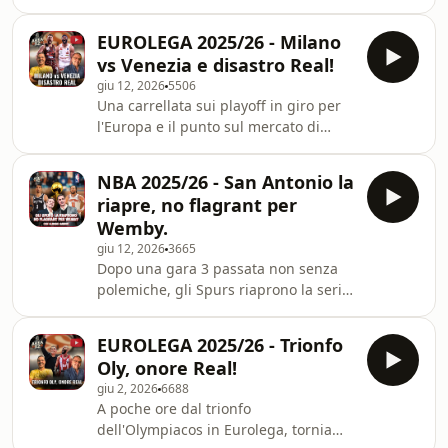
chiudono la serie di finale NBA e
tornano a vincere il titolo per la prima
EUROLEGA 2025/26 - Milano
volta dopo 53 anni. Con Alessandro
vs Venezia e disastro Real!
Mamoli e Matteo Soragna torniamo
giu 12, 2026
5506
sull'impresa dei ragazzi di coach Mike
Una carrellata sui playoff in giro per
Brown analizzando l'incredibile gara 5
l'Europa e il punto sul mercato di
di Brunson, indiscusso MVP della
Eurolega? Learn more about your ad
serie, passando dall'impatto di Towns
choices. Visit
e Anunoby e tracciando un bi
NBA 2025/26 - San Antonio la
megaphone.fm/adchoices
riapre, no flagrant per
Wemby.
giu 12, 2026
3665
Dopo una gara 3 passata non senza
polemiche, gli Spurs riaprono la serie
di finale NBA 2026 grazie ad una
prestazione da Superstar di Victor
EUROLEGA 2025/26 - Trionfo
Wembanyama graziato dalla NBA che
Oly, onore Real!
non ha voluto portare a livello di
giu 2, 2026
6688
Flagrant 1 il contatto con Jalen
A poche ore dal trionfo
Brunson. Ne parliamo con Alessandro
dell'Olympiacos in Eurolega, torniamo
Mamoli e, in collegamento da New