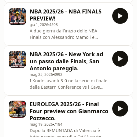
sulla FInal Four di Atene per un
York, Simone Sandri. Iscriviti al
bilancio finale con Elle e Marza! Learn
periodo di prova ad un Euro al mese,
NBA 2025/26 - NBA FINALS
more about your ad choices. Visit
vai su www.shop
PREVIEW!
megaphone.fm/adchoices
giu 1, 2026
4508
A due giorni dall'inizio delle NBA
Finals con Alessandro Mamoli e
Matteo Soragna analizziamo la serie
tra San Antonio Spurs e New York
NBA 2025/26 - New York ad
Knicks, le due squadre che si
un passo dalle Finals, San
giocheranno il titolo 2026 passando
Antonio pareggia.
anche dall'eliminazione dei campioni
mag 25, 2026
3992
in carica: per l'ottavo anno
I Knicks avanti 3-0 nella serie di finale
consecutivo sarà una squadra diversa
della Eastern Conference vs i Cavs
ad infilarsi l'anello NBA. Iscriviti al
sono ad un passo da una finale NBA
periodo di prova ad un Euro al mese,
che a New York manca da 27 anni, ad
vai su www.shopify
EUROLEGA 2025/26 - Final
Ovest Wemby Show e Spurs che
Four preview con Gianmarco
pareggiano la serie vs i Thunder.
Pozzecco.
Facciamo il punto della situazione
mag 19, 2026
7184
delle due finali di Conference con
Dopo la REMUNTADA di Valencia è
Alessandro Mamoli e Matteo Soragna.
tutto pronto: venerdì a OAKA parte