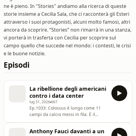
ne è pieno. In "Stories" andiamo alla ricerca di queste
storie insieme a Cecilia Sala, che ci racconterà gli Esteri
attraverso i suoi protagonisti, alcuni molto famosi, altri
ancora da scoprire. “Stories” non rimarrà in una stanza,
vi porterà in trasferta con Cecilia per scoprire sul
campo quello che succede nel mondo: i contesti, le crisi
e le buone notizie.
Episodi
La ribellione degli americani
contro i data center
lug 31, 2026
667
Ep.1033: Colossus è lungo come 11
campi da calcio messi in fila. È il
supercomputer che permette a Grok,
il chatbot di Elon Musk, di funzionare.
Anthony Fauci davanti a un
Colossus consuma come 200 mila