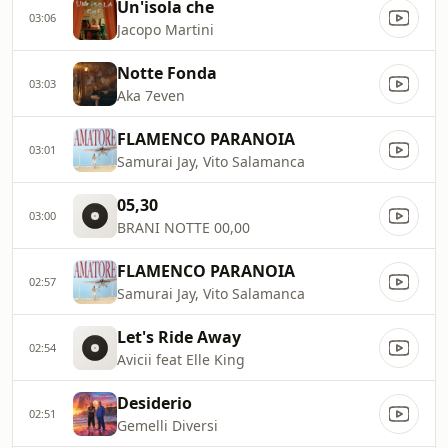
Un'isola che
03:06
Jacopo Martini
Notte Fonda
03:03
Aka 7even
FLAMENCO PARANOIA
03:01
Samurai Jay, Vito Salamanca
05,30
03:00
BRANI NOTTE 00,00
FLAMENCO PARANOIA
02:57
Samurai Jay, Vito Salamanca
Let's Ride Away
02:54
Avicii feat Elle King
Desiderio
02:51
Gemelli Diversi