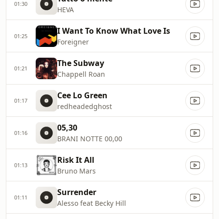
01:30
HEVA
I Want To Know What Love Is
01:25
Foreigner
The Subway
01:21
Chappell Roan
Cee Lo Green
01:17
redheadedghost
05,30
01:16
BRANI NOTTE 00,00
Risk It All
01:13
Bruno Mars
Surrender
01:11
Alesso feat Becky Hill