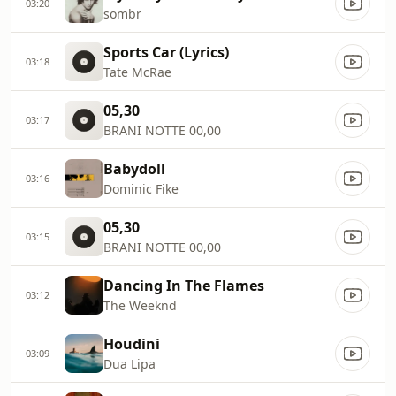
03:20
sombr
Sports Car (Lyrics)
03:18
Tate McRae
05,30
03:17
BRANI NOTTE 00,00
Babydoll
03:16
Dominic Fike
05,30
03:15
BRANI NOTTE 00,00
Dancing In The Flames
03:12
The Weeknd
Houdini
03:09
Dua Lipa