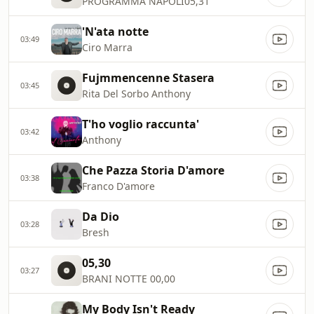
PROGRAMMA NAPOLI05,31
'N'ata notte
03:49
Ciro Marra
Fujmmencenne Stasera
03:45
Rita Del Sorbo Anthony
T'ho voglio raccunta'
03:42
Anthony
Che Pazza Storia D'amore
03:38
Franco D'amore
Da Dio
03:28
Bresh
05,30
03:27
BRANI NOTTE 00,00
My Body Isn't Ready