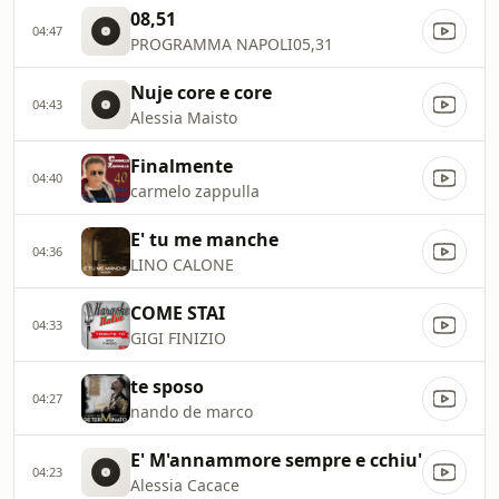
08,51
04:47
PROGRAMMA NAPOLI05,31
Nuje core e core
04:43
Alessia Maisto
Finalmente
04:40
carmelo zappulla
E' tu me manche
04:36
LINO CALONE
COME STAI
04:33
GIGI FINIZIO
te sposo
04:27
nando de marco
E' M'annammore sempre e cchiu'
04:23
Alessia Cacace