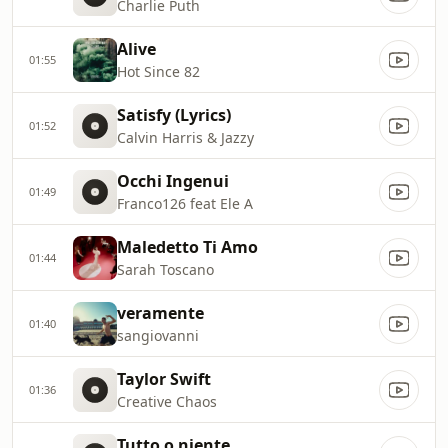
Charlie Puth
Alive
01:55
Hot Since 82
Satisfy (Lyrics)
01:52
Calvin Harris & Jazzy
Occhi Ingenui
01:49
Franco126 feat Ele A
Maledetto Ti Amo
01:44
Sarah Toscano
veramente
01:40
sangiovanni
Taylor Swift
01:36
Creative Chaos
Tutto o niente