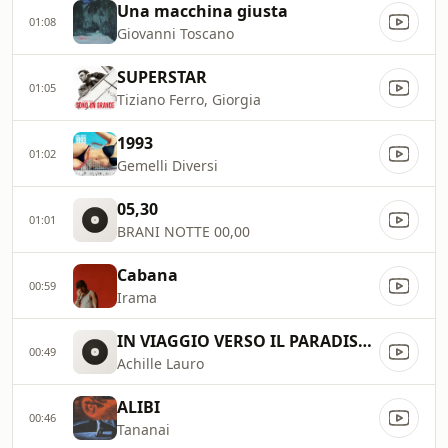
Una macchina giusta
01:08
Giovanni Toscano
SUPERSTAR
01:05
Tiziano Ferro, Giorgia
1993
01:02
Gemelli Diversi
05,30
01:01
BRANI NOTTE 00,00
Cabana
00:59
Irama
IN VIAGGIO VERSO IL PARADISO (Testo Lyrics)
00:49
Achille Lauro
ALIBI
00:46
Tananai