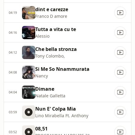
dint e carezze
04:19
Franco D amore
Tutta a vita cu te
04:16
Alessio
Che bella stronza
04:12
Tony Colombo,
Si Me So Nnammurata
04:08
Nancy
Dimane
04:04
Natale Galletta
Nun E' Colpa Mia
03:59
Lino Mirabella Ft. Anthony
08,51
03:52