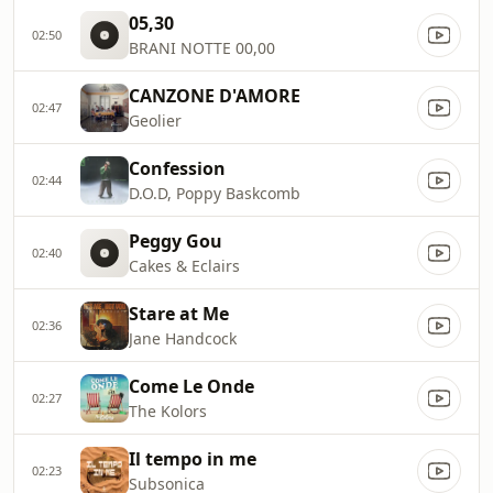
05,30
02:50
BRANI NOTTE 00,00
CANZONE D'AMORE
02:47
Geolier
Confession
02:44
D.O.D, Poppy Baskcomb
Peggy Gou
02:40
Cakes & Eclairs
Stare at Me
02:36
Jane Handcock
Come Le Onde
02:27
The Kolors
Il tempo in me
02:23
Subsonica