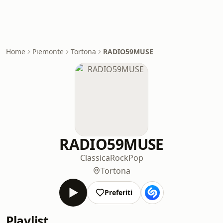
Home
Piemonte
Tortona
RADIO59MUSE
RADIO59MUSE
Classica
Rock
Pop
Tortona
Preferiti
Playlist