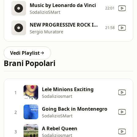
Music by Leonardo da Vinci
22:01
SodalizioSMart
NEW PROGRESSIVE ROCK IN 2026
21:58
Sergio Muratore
Vedi Playlist
Brani Popolari
Lele Minions Exciting
1
Sodaliziosmart
Going Back in Montenegro
2
SodalizioSMart
A Rebel Queen
3
Sodaliziosmart