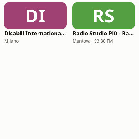
DI
RS
Disabili International Radio
Radio Studio Più - Radio '60' '70' '80'
Milano
Mantova · 93.80 FM