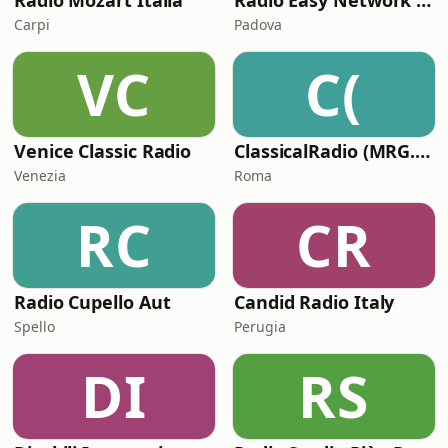
Radio Mozart Italia
Radio Easy Network Classic
Carpi
Padova
VC
C(
Venice Classic Radio
ClassicalRadio (MRG.fm)
Venezia
Roma
RC
CR
Radio Cupello Aut
Candid Radio Italy
Spello
Perugia
DI
RS