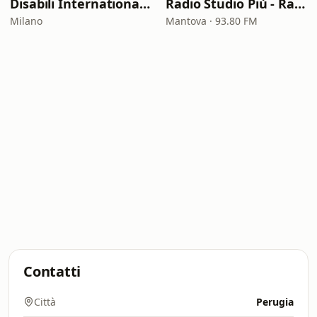
Disabili International Radio
Radio Studio Più - Radio '60' '70' '80'
Milano
Mantova · 93.80 FM
Contatti
Città
Perugia