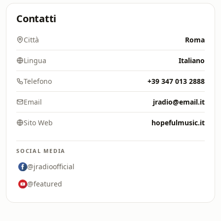
Contatti
Città
Roma
Lingua
Italiano
Telefono
+39 347 013 2888
Email
jradio@email.it
Sito Web
hopefulmusic.it
SOCIAL MEDIA
@jradioofficial
@featured