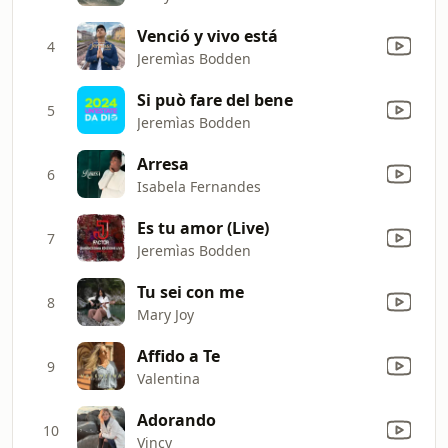
Venció y vivo está
4
Jeremìas Bodden
Si può fare del bene
5
Jeremìas Bodden
Arresa
6
Isabela Fernandes
Es tu amor (Live)
7
Jeremìas Bodden
Tu sei con me
8
Mary Joy
Affido a Te
9
Valentina
Adorando
10
Vincy