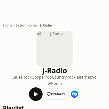
Home
Lazio
Roma
J-Radio
J-Radio
Blues
Rock
Gospel
Pop
Country
Rock alternativo
Roma
Preferiti
Playlist