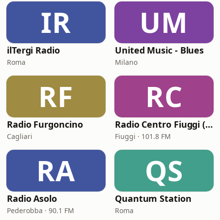
IR
UM
ilTergi Radio
United Music - Blues
Roma
Milano
RF
RC
Radio Furgoncino
Radio Centro Fiuggi (RCF)
Cagliari
Fiuggi · 101.8 FM
RA
QS
Radio Asolo
Quantum Station
Pederobba · 90.1 FM
Roma