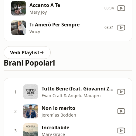
Accanto A Te
03:34
Mary Joy
Ti Amerò Per Sempre
03:31
Vincy
Vedi Playlist
Brani Popolari
Tutto Bene (feat. Giovanni Zappalà)
1
Evan Craft & Angelo Maugeri
Non lo merito
2
Jeremìas Bodden
Incrollabile
3
Mary Grace