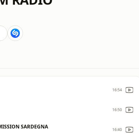
16:54
16:50
MMISSION SARDEGNA
16:40