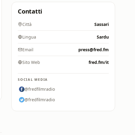
Contatti
Città
Sassari
Lingua
Sardu
Email
press@fred.fm
Sito Web
fred.fm/it
SOCIAL MEDIA
@fredfilmradio
@fredfilmradio