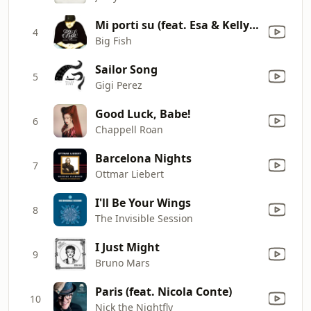
Mi porti su (feat. Esa & Kelly Joyce)
4
Big Fish
Sailor Song
5
Gigi Perez
Good Luck, Babe!
6
Chappell Roan
Barcelona Nights
7
Ottmar Liebert
I'll Be Your Wings
8
The Invisible Session
I Just Might
9
Bruno Mars
Paris (feat. Nicola Conte)
10
Nick the Nightfly