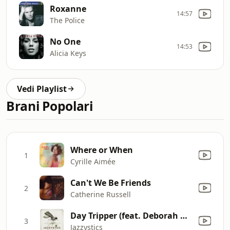
Roxanne
14:57
The Police
No One
14:53
Alicia Keys
Vedi Playlist
Brani Popolari
Where or When
1
Cyrille Aimée
Can't We Be Friends
2
Catherine Russell
Day Tripper (feat. Deborah Dixon)
3
Jazzystics