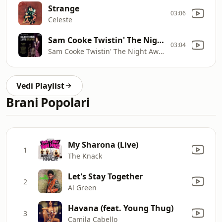
Strange
03:06
Celeste
Sam Cooke Twistin' The Night Away
03:04
Sam Cooke Twistin' The Night Away
Vedi Playlist
Brani Popolari
My Sharona (Live)
1
The Knack
Let's Stay Together
2
Al Green
Havana (feat. Young Thug)
3
Camila Cabello