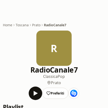
Home
Toscana
Prato
RadioCanale7
R
RadioCanale7
Classica
Pop
Prato
Preferiti
Playlist