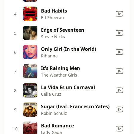
Bad Habits
4
Ed Sheeran
Edge of Seventeen
5
Stevie Nicks
Only Girl (In the World)
6
Rihanna
It's Raining Men
7
The Weather Girls
La Vida Es un Carnaval
8
Celia Cruz
Sugar (feat. Francesco Yates)
9
Robin Schulz
Bad Romance
10
Lady Gaga