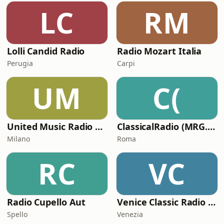
LC
RM
Lolli Candid Radio
Radio Mozart Italia
Perugia
Carpi
UM
C(
United Music Radio Festival
ClassicalRadio (MRG.fm)
Milano
Roma
RC
VC
Radio Cupello Aut
Venice Classic Radio | VCR Classica+
Spello
Venezia