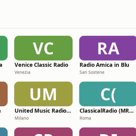
VC
RA
a
Venice Classic Radio
Radio Amica in Blu
Venezia
San Sostene
UM
C(
a
United Music Radio Festival
ClassicalRadio (MRG.fm)
Milano
Roma