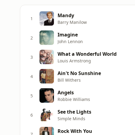
Mandy
1
Barry Manilow
Imagine
2
John Lennon
What a Wonderful World
3
Louis Armstrong
Ain't No Sunshine
4
Bill Withers
Angels
5
Robbie Williams
See the Lights
6
Simple Minds
Rock With You
7