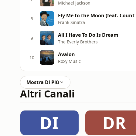
Michael Jackson
Fly Me to the Moon (feat. Count
8
Frank Sinatra
All I Have To Do Is Dream
9
The Everly Brothers
Avalon
10
Roxy Music
Mostra Di Più
Altri Canali
DI
DR