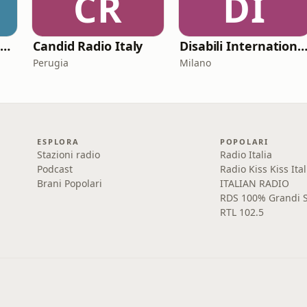
CR
DI
Venice Classic Radio | VCR Classica+
Candid Radio Italy
Disabili International Ra
Perugia
Milano
ESPLORA
POPOLARI
Stazioni radio
Radio Italia
Podcast
Radio Kiss Kiss Ital
Brani Popolari
ITALIAN RADIO
RDS 100% Grandi S
RTL 102.5