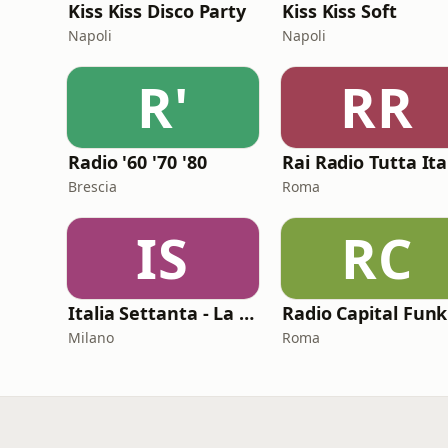
Kiss Kiss Disco Party
Kiss Kiss Soft
Napoli
Napoli
R'
RR
Radio '60 '70 '80
Brescia
Roma
IS
RC
Italia Settanta - La musica italiana dei settanta
Milano
Roma