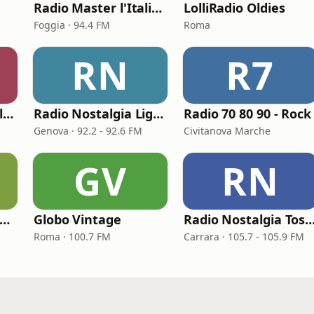
Radio Master l'Italiana
LolliRadio Oldies
Foggia · 94.4 FM
Roma
RN
R7
Rai Radio Tutta Italiana
Radio Nostalgia Liguria
Radio 70 80 90 - Rock
Genova · 92.2 - 92.6 FM
Civitanova Marche
GV
RN
Radio Capital Funky Town
Globo Vintage
Radio Nostalgia Tos
Roma · 100.7 FM
Carrara · 105.7 - 105.9 FM