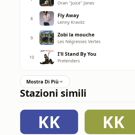
Oran "Juice" Jones
Fly Away
8
Lenny Kravitz
Zobi la mouche
9
Les Négresses Vertes
I'll Stand By You
10
Pretenders
Mostra Di Più
Stazioni simili
KK
KK