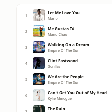
Let Me Love You
1
Mario
Me Gustas Tú
2
Manu Chao
Walking On a Dream
3
Empire Of The Sun
Clint Eastwood
4
Gorillaz
We Are the People
5
Empire Of The Sun
Can't Get You Out of My Head
6
Kylie Minogue
The Rain
7