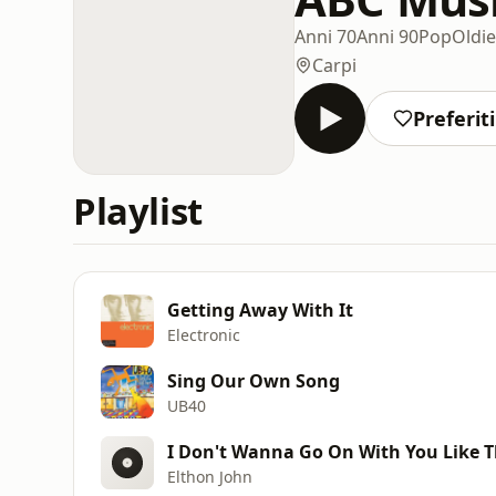
Anni 70
Anni 90
Pop
Oldie
Carpi
Preferiti
Playlist
Getting Away With It
Electronic
Sing Our Own Song
UB40
I Don't Wanna Go On With You Like 
Elthon John