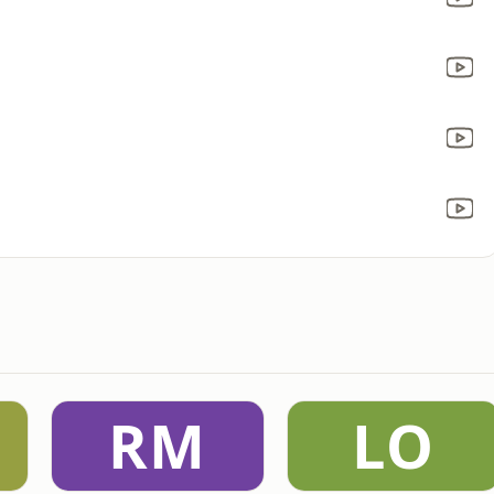
RM
LO