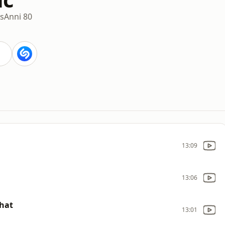
s
Anni 80
13:09
13:06
That
13:01