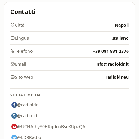
Contatti
Città
Napoli
Lingua
Italiano
Telefono
+39 081 831 2376
Email
info@radioldr.it
Sito Web
radioldr.eu
SOCIAL MEDIA
@radioldr
@radio.ldr
@UCNAJhyY0HRgdoaBseXUpzQA
@LDRRadio