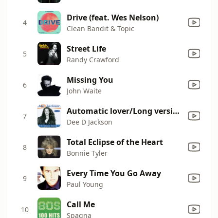
Drive (feat. Wes Nelson)
4
Clean Bandit & Topic
Street Life
5
Randy Crawford
Missing You
6
John Waite
Automatic lover/Long version
7
Dee D Jackson
Total Eclipse of the Heart
8
Bonnie Tyler
Every Time You Go Away
9
Paul Young
Call Me
10
Spagna