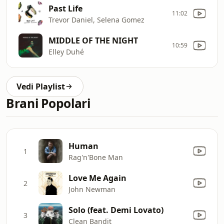
Past Life
11:02
Trevor Daniel, Selena Gomez
MIDDLE OF THE NIGHT
10:59
Elley Duhé
Vedi Playlist
Brani Popolari
Human
1
Rag'n'Bone Man
Love Me Again
2
John Newman
Solo (feat. Demi Lovato)
3
Clean Bandit