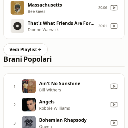
Massachusetts
20:06
Bee Gees
That's What Friends Are For(with E.John,G.Knight & S.Wonder)
20:01
Dionne Warwick
Vedi Playlist
Brani Popolari
Ain't No Sunshine
1
Bill Withers
Angels
2
Robbie Williams
Bohemian Rhapsody
3
Queen