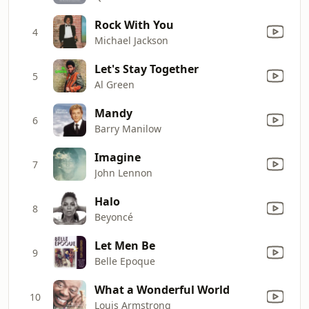
Rock With You
4
Michael Jackson
Let's Stay Together
5
Al Green
Mandy
6
Barry Manilow
Imagine
7
John Lennon
Halo
8
Beyoncé
Let Men Be
9
Belle Epoque
What a Wonderful World
10
Louis Armstrong