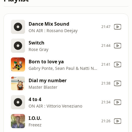
Dance Mix Sound
21:47
ON AIR : Rossano Deejay
Switch
21:44
Rose Gray
Born to love ya
21:41
Gabry Ponte, Sean Paul & Natti Natasha
Dial my number
21:38
Master Blaster
4 to 4
21:34
ON AIR : Vittorio Veneziano
I.O.U.
21:26
Freeez