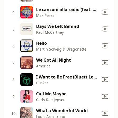
Le canzoni alla radio (feat. Nile Rodgers)
4
Max Pezzali
Days We Left Behind
5
Paul McCartney
Hello
6
Martin Solveig & Dragonette
We Got All Night
7
America
I Want to Be Free (Bluett Loud Extended Mix)
8
Busker
Call Me Maybe
9
Carly Rae Jepsen
What a Wonderful World
10
Louis Armstrong