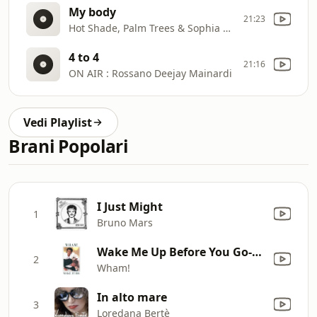
My body
21:23
Hot Shade, Palm Trees & Sophia Ayana
4 to 4
21:16
ON AIR : Rossano Deejay Mainardi
Vedi Playlist
Brani Popolari
I Just Might
1
Bruno Mars
Wake Me Up Before You Go-Go
2
Wham!
In alto mare
3
Loredana Bertè