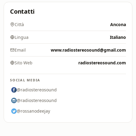
Contatti
Città
Ancona
Lingua
Italiano
Email
www.radiostereosound@gmail.com
Sito Web
radiostereosound.com
SOCIAL MEDIA
@radiostereosound
@radiostereosound
@rossanodeejay