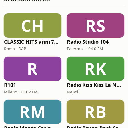
CH
RS
CLASSIC HITS anni 70 80 90
Radio Studio 104
Roma · DAB
Palermo · 104.0 FM
R
RK
R101
Radio Kiss Kiss La Notte Vola
Milano · 101.2 FM
Napoli
RM
RB