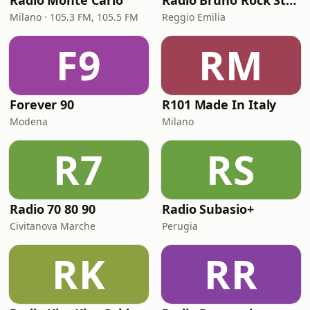
Radio Monte Carlo
Radio Bruno Rock Station
Milano · 105.3 FM, 105.5 FM
Reggio Emilia
F9
RM
Forever 90
R101 Made In Italy
Modena
Milano
R7
RS
Radio 70 80 90
Radio Subasio+
Civitanova Marche
Perugia
RK
RR