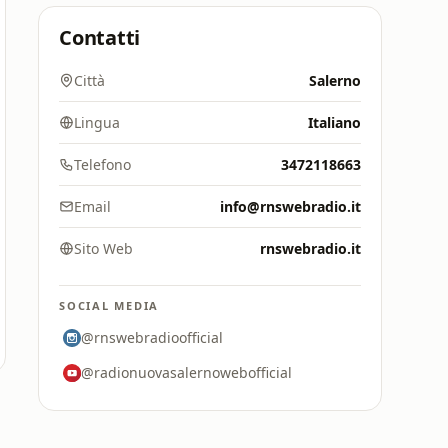
Contatti
Città
Salerno
Lingua
Italiano
Telefono
3472118663
Email
info@rnswebradio.it
Sito Web
rnswebradio.it
SOCIAL MEDIA
@rnswebradioofficial
@radionuovasalernowebofficial