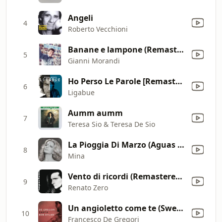
Angeli
4
Roberto Vecchioni
Banane e lampone (Remasterd 2007)
5
Gianni Morandi
Ho Perso Le Parole [Remastered]
6
Ligabue
Aumm aumm
7
Teresa Sio & Teresa De Sio
La Pioggia Di Marzo (Aguas De Março) [2001 Remaster]
8
Mina
Vento di ricordi (Remastered 2019)
9
Renato Zero
Un angioletto come te (Sweetheart Like You)
10
Francesco De Gregori