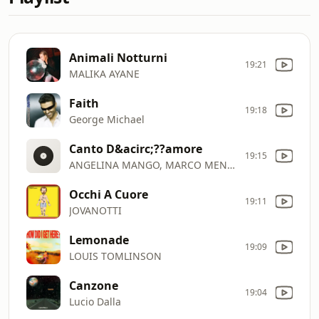
Animali Notturni
19:21
MALIKA AYANE
Faith
19:18
George Michael
Canto D&acirc;??amore
19:15
ANGELINA MANGO, MARCO MENGONI
Occhi A Cuore
19:11
JOVANOTTI
Lemonade
19:09
LOUIS TOMLINSON
Canzone
19:04
Lucio Dalla