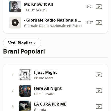
Mr. Know It All
19:01
TEDDY SWIMS
- Giornale Radio Nazionale ed Esteri
18:57
Giornale Radio Nazionale ed Esteri
Vedi Playlist
Brani Popolari
I Just Might
1
Bruno Mars
Here All Night
2
Demi Lovato
LA CURA PER ME
3
Giorgia