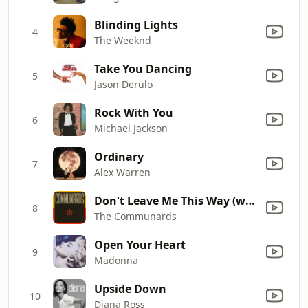
Blinding Lights
4
The Weeknd
Take You Dancing
5
Jason Derulo
Rock With You
6
Michael Jackson
Ordinary
7
Alex Warren
Don't Leave Me This Way (with Sarah Jane Morris) [feat. Sarah Jane Morris]
8
The Communards
Open Your Heart
9
Madonna
Upside Down
10
Diana Ross